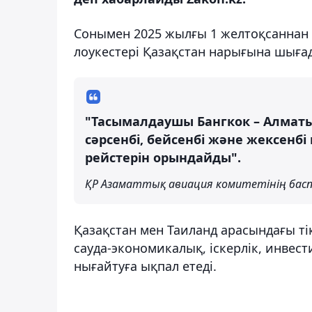
Сонымен 2025 жылғы 1 желтоқсаннан ба
лоукестері Қазақстан нарығына шыға
"Тасымалдаушы Бангкок – Алматы
сәрсенбі, бейсенбі және жексенб
рейстерін орындайды".
ҚР Азаматтық авиация комитетінің басп
Қазақстан мен Таиланд арасындағы т
сауда-экономикалық, іскерлік, инвес
нығайтуға ықпал етеді.