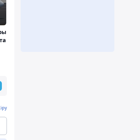
ры
та
Кіру