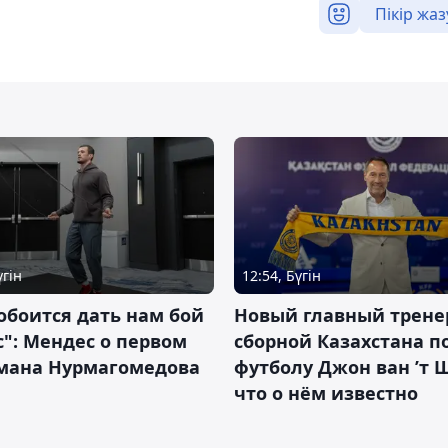
Пікір жаз
үгін
12:54, Бүгін
обоится дать нам бой
Новый главный трене
с": Мендес о первом
сборной Казахстана п
смана Нурмагомедова
футболу Джон ван ’т 
что о нём известно