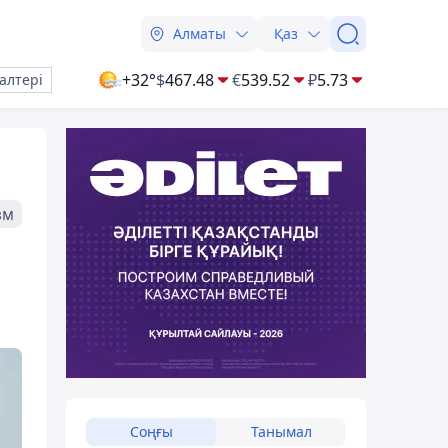
Алматы
Қаз
+32°
$
467.48
€
539.52
₽
5.73
алтері
зм
Соңғы
Танымал