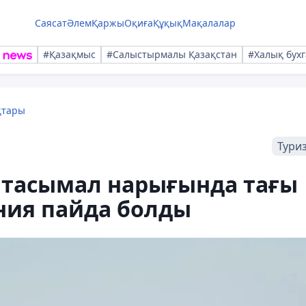
Саясат
Әлем
Қаржы
Оқиға
Құқық
Мақалалар
#Қазақмыс
#Салыстырмалы Қазақстан
#Халық бухг
қтары
Тури
 тасымал нарығында тағы
ния пайда болды