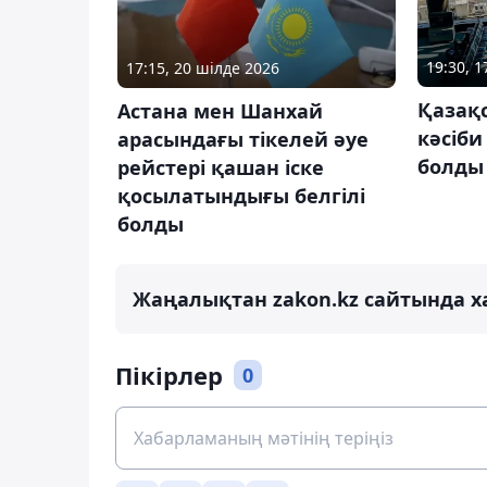
19:30, 
17:15, 20 шілде 2026
Қазақс
Астана мен Шанхай
кәсіби
арасындағы тікелей әуе
болды
рейстері қашан іске
қосылатындығы белгілі
болды
Жаңалықтан zakon.kz сайтында х
Пікірлер
0