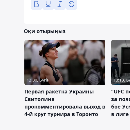
Оқи отырыңыз
13:30, Бүгін
13:13, Б
Первая ракетка Украины
"UFC п
Свитолина
за поя
прокомментировала выход в
бое У
4-й круг турнира в Торонто
в лиге