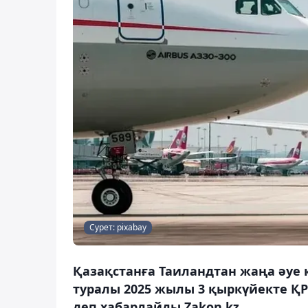
Сурет: pixabay
Қазақстанға Таиландтан жаңа әуе 
туралы 2025 жылы 3 қыркүйекте ҚР
деп хабарлайды Zakon.kz.