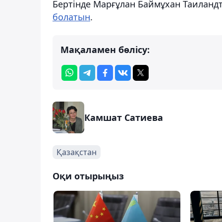
Бертінде Марғұлан Баймұхан Таиланд
болатын
.
Мақаламен бөлісу:
Камшат Сатиева
Қазақстан
Оқи отырыңыз