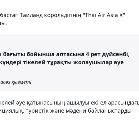
стап Таиланд корольдігінің "Thai Air Asia X"
ды.
 бағыты бойынша аптасына 4 рет дүйсенбі,
і күндері тікелей тұрақты жолаушылар әуе
асөз қызметі
ікелей әуе қатынасының ашылуы екі ел арасындағ
тициялық, туристік және мәдени байланыстарды