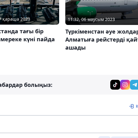
17 қараша 2023
11:32, 06 маусым 2023
танда тағы бір
Түркіменстан әуе жолда
 мереке күні пайда
Алматыға рейстерді қай
ашады
абардар болыңыз: