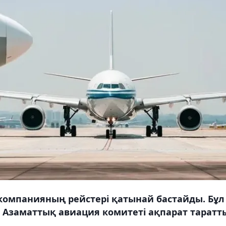
компанияның рейстері қатынай бастайды. Бұл
 Азаматтық авиация комитеті ақпарат таратт