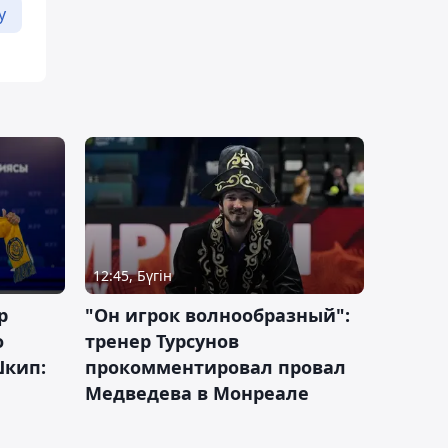
у
12:45, Бүгін
р
"Он игрок волнообразный":
о
тренер Турсунов
Шкип:
прокомментировал провал
Медведева в Монреале