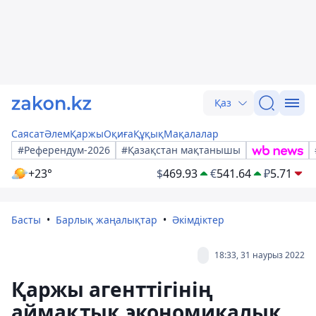
Қаз
Саясат
Әлем
Қаржы
Оқиға
Құқық
Мақалалар
#Референдум-2026
#Қазақстан мақтанышы
+23°
$
469.93
€
541.64
₽
5.71
Басты
Барлық жаңалықтар
Әкімдіктер
18:33, 31 наурыз 2022
Қаржы агенттігінің
аймақтық экономикалық