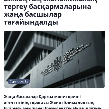
тергеу басқармаларына
жаңа басшылар
тағайындалды
Сурет: gov.kz
Жаңа басшылар Қаржы мониторингі
агенттігінің төрағасы Жанат Елимановтың
бұйрығымен және Президенттің Әкімшілігінің