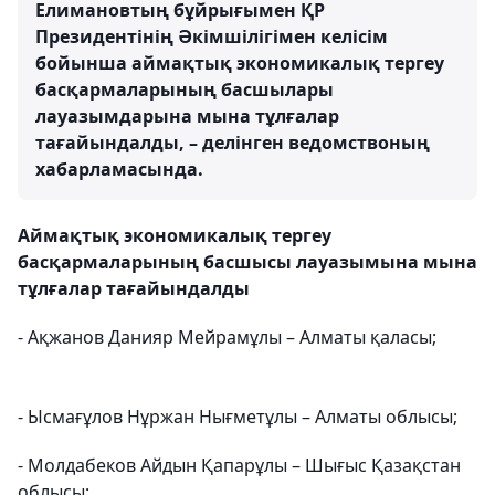
Елимановтың бұйрығымен ҚР
Президентінің Әкімшілігімен келісім
бойынша аймақтық экономикалық тергеу
басқармаларының басшылары
лауазымдарына мына тұлғалар
тағайындалды, – делінген ведомствоның
хабарламасында.
Аймақтық экономикалық тергеу
басқармаларының басшысы лауазымына мына
тұлғалар тағайындалды
- Ақжанов Данияр Мейрамұлы – Алматы қаласы;
- Ысмағұлов Нұржан Нығметұлы – Алматы облысы;
- Молдабеков Айдын Қапарұлы – Шығыс Қазақстан
облысы;