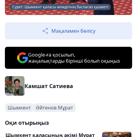
Сурет: Шымкент қаласы әкімдігінің баспасөз қызметі
Мақаламен бөлісу
Google-ға қосылып,
жаңалықтарды бірінші болып оқыңыз
Камшат Сатиева
Шымкент
Әйтенов Мұрат
Оқи отырыңыз
Шымкент қаласының әкімі Мұрат