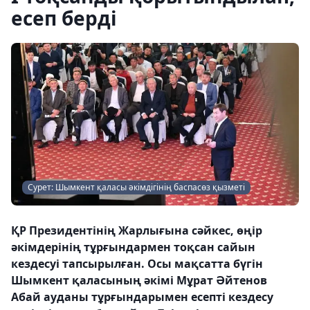
есеп берді
Сурет: Шымкент қаласы әкімдігінің баспасөз қызметі
ҚР Президентінің Жарлығына сәйкес, өңір
әкімдерінің тұрғындармен тоқсан сайын
кездесуі тапсырылған. Осы мақсатта бүгін
Шымкент қаласының әкімі Мұрат Әйтенов
Абай ауданы тұрғындарымен есепті кездесу