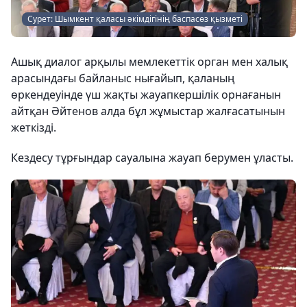
Сурет: Шымкент қаласы әкімдігінің баспасөз қызметі
Ашық диалог арқылы мемлекеттік орган мен халық
арасындағы байланыс нығайып, қаланың
өркендеуінде үш жақты жауапкершілік орнағанын
айтқан Әйтенов алда бұл жұмыстар жалғасатынын
жеткізді.
Кездесу тұрғындар сауалына жауап берумен ұласты.