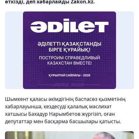
өткізді, деп хабарлайды Zakon.kz.
Шымкент қаласы әкімдігінің баспасөз қызметінің
хабарлауынша, кездесуді қалалық мәслихат
хатшысы Бахадүр Нарымбетов жүргізіп, оған
депутаттар мен басқарма басшылары қатысты.