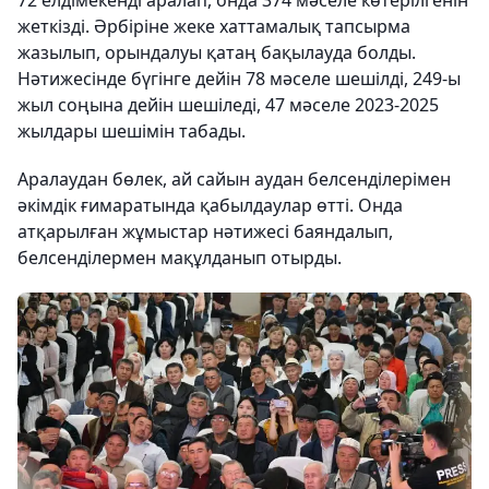
жеткізді. Әрбіріне жеке хаттамалық тапсырма
жазылып, орындалуы қатаң бақылауда болды.
Нәтижесінде бүгінге дейін 78 мәселе шешілді, 249-ы
жыл соңына дейін шешіледі, 47 мәселе 2023-2025
жылдары шешімін табады.
Аралаудан бөлек, ай сайын аудан белсенділерімен
әкімдік ғимаратында қабылдаулар өтті. Онда
атқарылған жұмыстар нәтижесі баяндалып,
белсенділермен мақұлданып отырды.