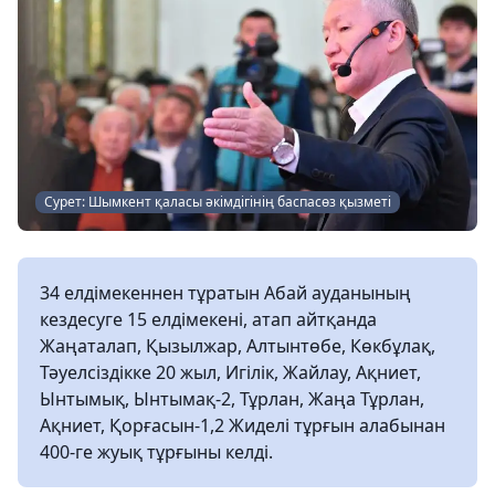
Сурет: Шымкент қаласы әкімдігінің баспасөз қызметі
34 елдімекеннен тұратын Абай ауданының
кездесуге 15 елдімекені, атап айтқанда
Жаңаталап, Қызылжар, Алтынтөбе, Көкбұлақ,
Тәуелсіздікке 20 жыл, Игілік, Жайлау, Ақниет,
Ынтымық, Ынтымақ-2, Тұрлан, Жаңа Тұрлан,
Ақниет, Қорғасын-1,2 Жиделі тұрғын алабынан
400-ге жуық тұрғыны келді.