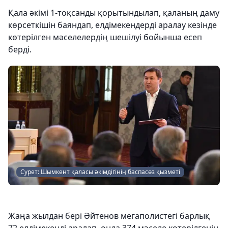
Қала әкімі 1-тоқсанды қорытындылап, қаланың даму
көрсеткішін баяндап, елдімекендерді аралау кезінде
көтерілген мәселелердің шешілуі бойынша есеп
берді.
Сурет: Шымкент қаласы әкімдігінің баспасөз қызметі
Жаңа жылдан бері Әйтенов мегаполистегі барлық
72 елдімекенді аралап, онда 374 мәселе көтерілгенін