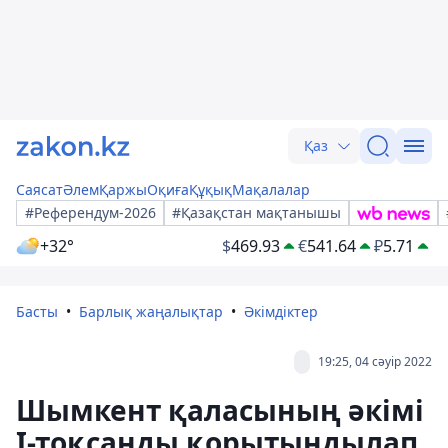
Қаз
Саясат
Әлем
Қаржы
Оқиға
Құқық
Мақалалар
#Референдум-2026
#Қазақстан мақтанышы
+32°
$
469.93
€
541.64
₽
5.71
Басты
Барлық жаңалықтар
Әкімдіктер
19:25, 04 сәуір 2022
Шымкент қаласының әкімі
І-тоқсанды қорытындылап,