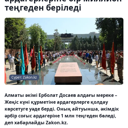
теңгеден беріледі
Сурет: Zakon.kz
Алматы әкімі Ерболат Досаев алдағы мереке –
Жеңіс күні құрметіне ардагерлерге қолдау
көрсетуге уәде берді. Оның айтуынша, әкімдік
әрбір соғыс ардагеріне 1 млн теңгеден бөледі,
деп хабарлайды Zakon.kz.