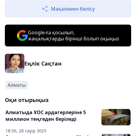
Мақаламен бөлісу
Google-ға қосылып,
жаңалықтарды бірінші болып оқыңыз
Еңлік Сақтан
Алматы
Оқи отырыңыз
Алматыда ҰОС ардагерлеріне 5
миллион теңгеден беріледі
18:56, 28 сәуір 2025