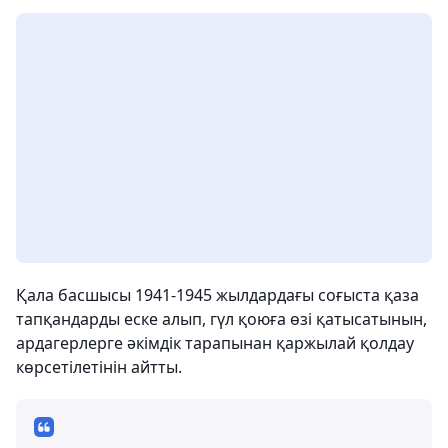
Қала басшысы 1941-1945 жылдардағы соғыста қаза
тапқандарды еске алып, гүл қоюға өзі қатысатынын,
ардагерлерге әкімдік тарапынан қаржылай қолдау
көрсетілетінін айтты.