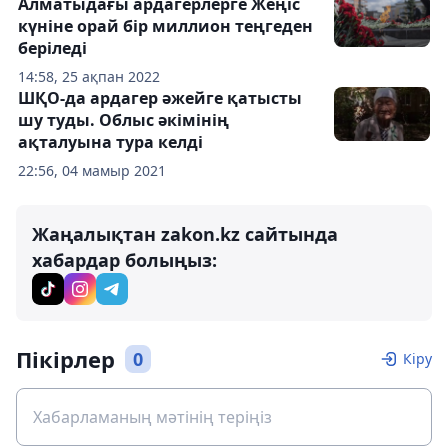
Алматыдағы ардагерлерге Жеңіс
күніне орай бір миллион теңгеден
беріледі
14:58, 25 ақпан 2022
ШҚО-да ардагер әжейге қатысты
шу туды. Облыс әкімінің
ақталуына тура келді
22:56, 04 мамыр 2021
Жаңалықтан zakon.kz сайтында
хабардар болыңыз:
Пікірлер
0
Кіру