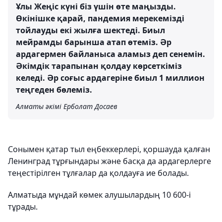
Ұлы Жеңіс күні біз үшін өте маңызды.
Өкінішке қарай, пандемия мерекемізді
тойлауды екі жылға шектеді. Биыл
мейрамды барынша атап өтеміз. Әр
ардагермен байланыса аламыз деп сенемін.
Әкімдік тарапынан қолдау көрсеткіміз
келеді. Әр соғыс ардагеріне биыл 1 миллион
теңгеден бөлеміз.
Алматы әкімі Ерболат Досаев
Сонымен қатар тыл еңбеккерлері, қоршауда қалған
Ленинград тұрғындары және басқа да ардагерлерге
теңестірілген тұлғалар да қолдауға ие болады.
Алматыда мұндай көмек алушылардың 10 600-і
тұрады.