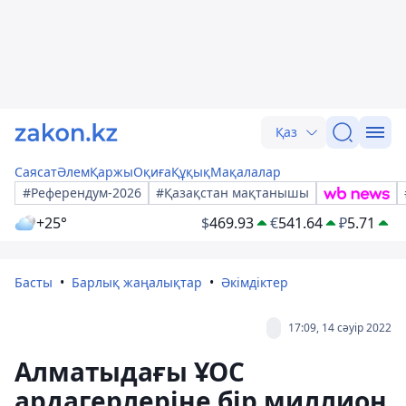
Қаз
Саясат
Әлем
Қаржы
Оқиға
Құқық
Мақалалар
#Референдум-2026
#Қазақстан мақтанышы
+25°
$
469.93
€
541.64
₽
5.71
Басты
Барлық жаңалықтар
Әкімдіктер
17:09, 14 сәуір 2022
Алматыдағы ҰОС
ардагерлеріне бір миллион