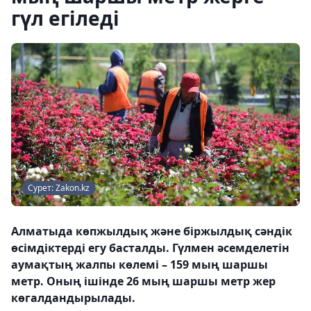
гүл егіледі
Сурет: Zakon.kz
Алматыда көпжылдық және біржылдық сәндік
өсімдіктерді егу басталды. Гүлмен әсемделетін
аумақтың жалпы көлемі – 159 мың шаршы
метр. Оның ішінде 26 мың шаршы метр жер
көгалдандырылады.