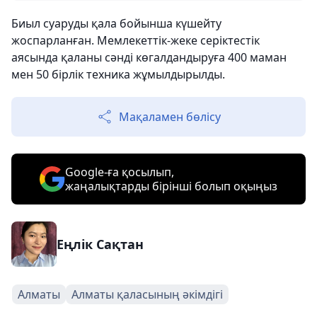
Биыл суаруды қала бойынша күшейту
жоспарланған. Мемлекеттік-жеке серіктестік
аясында қаланы сәнді көгалдандыруға 400 маман
мен 50 бірлік техника жұмылдырылды.
Мақаламен бөлісу
Google-ға қосылып,
жаңалықтарды бірінші болып оқыңыз
Еңлік Сақтан
Алматы
Алматы қаласының әкімдігі