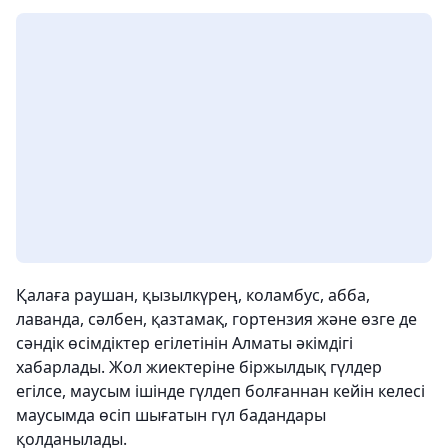
Қалаға раушан, қызылкүрең, коламбус, абба,
лаванда, сәлбен, қазтамақ, гортензия және өзге де
сәндік өсімдіктер егілетінін Алматы әкімдігі
хабарлады. Жол жиектеріне біржылдық гүлдер
егілсе, маусым ішінде гүлдеп болғаннан кейін келесі
маусымда өсіп шығатын гүл бадандары
қолданылады.