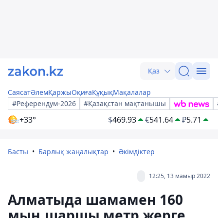
Қаз
Саясат
Әлем
Қаржы
Оқиға
Құқық
Мақалалар
#Референдум-2026
#Қазақстан мақтанышы
+33°
$
469.93
€
541.64
₽
5.71
Басты
Барлық жаңалықтар
Әкімдіктер
12:25, 13 мамыр 2022
Алматыда шамамен 160
мың шаршы метр жерге