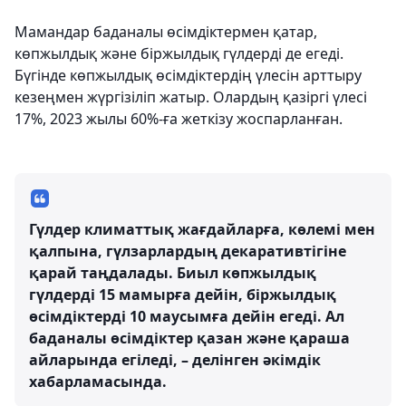
Мамандар баданалы өсімдіктермен қатар,
көпжылдық және біржылдық гүлдерді де егеді.
Бүгінде көпжылдық өсімдіктердің үлесін арттыру
кезеңмен жүргізіліп жатыр. Олардың қазіргі үлесі
17%, 2023 жылы 60%-ға жеткізу жоспарланған.
Гүлдер климаттық жағдайларға, көлемі мен
қалпына, гүлзарлардың декаративтігіне
қарай таңдалады. Биыл көпжылдық
гүлдерді 15 мамырға дейін, біржылдық
өсімдіктерді 10 маусымға дейін егеді. Ал
баданалы өсімдіктер қазан және қараша
айларында егіледі, – делінген әкімдік
хабарламасында.