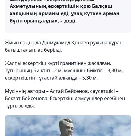
Ахметұлының ескерткішін қою Балқаш
халқының арманы еді, ұзақ күткен арман
бүгін орындалды», - деді.
Жиын соңында Дінмұхамед Қонаев рухына құран
бағышталып, ас берілді.
Жалпы ескерткіш күрті гранитінен жасалған.
Тұғырының биіктігі - 2 м, мүсінінің биіктігі - 3,30 м,
ескерткіштің тұтастай алғанда – 5,30 м.
Мүсіннің авторы – Алтай Бейсенов, сәулетшісі –
Бекзат Бейсенова. Ескерткіш демеушілер есебінен
тұрғызылды.