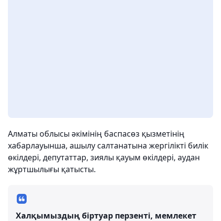
Алматы облысы әкімінің баспасөз қызметінің
хабарлауынша, ашылу салтанатына жергілікті билік
өкілдері, депутаттар, зиялы қауым өкілдері, аудан
жұртшылығы қатысты.
Халқымыздың біртуар перзенті, мемлекет