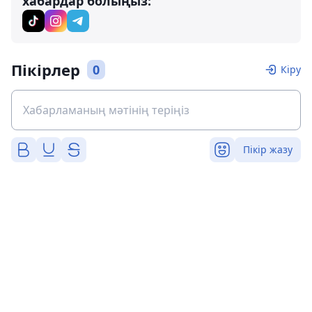
хабардар болыңыз:
Пікірлер
0
Кіру
Пікір жазу