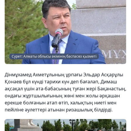
Сурет: Алматы облысы әкімінің баспасөз қызметі
Дінмұхамед Ахметұлының ұрпағы Эльдар Асқарұлы
Қонаев бұл күнді тарихи күн деп бағалап, Димаш
ақсақал үшін ата-бабасының туған жері Бақанастың,
ондағы жұртшылығының жөні мен жолы әрқашан
ерекше болғанын атап өтіп, халықтың ниеті мен
пейіліне әулеттері атынан ризашылық білдірді.