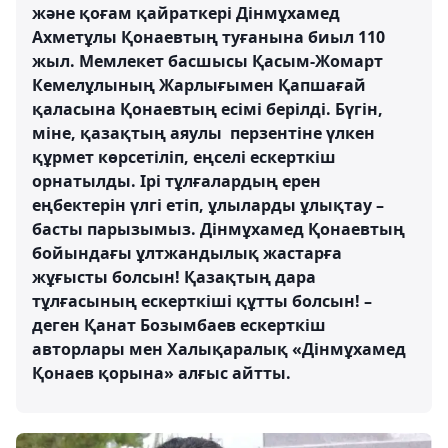
және қоғам қайраткері Дінмұхамед
Ахметұлы Қонаевтың туғанына биыл 110
жыл. Мемлекет басшысы Қасым-Жомарт
Кемелұлының Жарлығымен Қапшағай
қаласына Қонаевтың есімі берілді. Бүгін,
міне, қазақтың аяулы перзентіне үлкен
құрмет көрсетіліп, еңселі ескерткіш
орнатылды. Ірі тұлғалардың ерен
еңбектерін үлгі етіп, ұлыларды ұлықтау –
басты парызымыз. Дінмұхамед Қонаевтың
бойындағы ұлтжандылық жастарға
жұғысты болсын! Қазақтың дара
тұлғасының ескерткіші құтты болсын! –
деген Қанат Бозымбаев ескерткіш
авторлары мен Халықаралық «Дінмұхамед
Қонаев қорына» алғыс айтты.