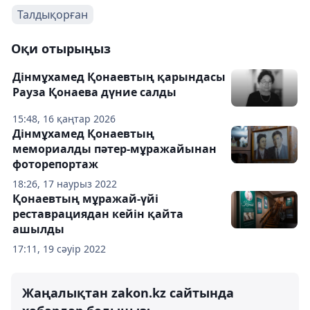
Талдықорған
Оқи отырыңыз
Дінмұхамед Қонаевтың қарындасы
Рауза Қонаева дүние салды
15:48, 16 қаңтар 2026
Дінмұхамед Қонаевтың
мемориалды пәтер-мұражайынан
фоторепортаж
18:26, 17 наурыз 2022
Қонаевтың мұражай-үйі
реставрациядан кейін қайта
ашылды
17:11, 19 сәуір 2022
Жаңалықтан zakon.kz сайтында