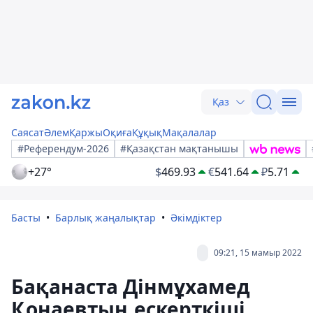
Қаз
Саясат
Әлем
Қаржы
Оқиға
Құқық
Мақалалар
#Референдум-2026
#Қазақстан мақтанышы
+27°
$
469.93
€
541.64
₽
5.71
Басты
Барлық жаңалықтар
Әкімдіктер
09:21, 15 мамыр 2022
Бақанаста Дінмұхамед
Қонаевтың ескерткіші