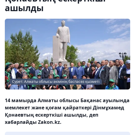
ашылды
Сурет: Алматы облысы әкімінің баспасөз қызметі
14 мамырда Алматы облысы Бақанас ауылында
мемлекет және қоғам қайраткері Дінмұхамед
Қонаевтың ескерткіші ашылды, деп
хабарлайды Zakon.kz.