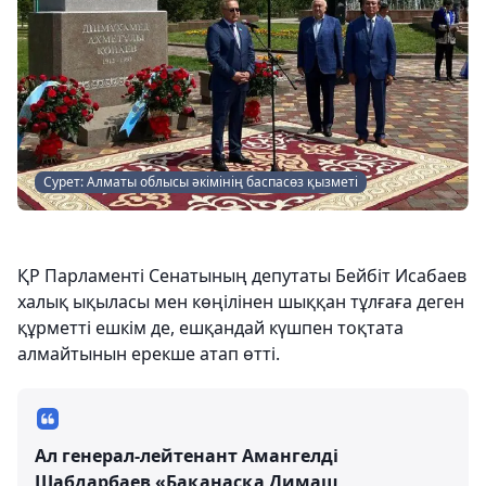
Сурет: Алматы облысы әкімінің баспасөз қызметі
ҚР Парламенті Сенатының депутаты Бейбіт Исабаев
халық ықыласы мен көңілінен шыққан тұлғаға деген
құрметті ешкім де, ешқандай күшпен тоқтата
алмайтынын ерекше атап өтті.
Ал генерал-лейтенант Амангелді
Шабдарбаев «Бақанасқа Димаш