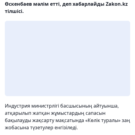
Өскенбаев мәлім етті, деп хабарлайды Zakon.kz
тілшісі.
Индустрия министрлігі басшысының айтуынша,
атқарылып жатқан жұмыстардың сапасын
бақылауды жақсарту мақсатында «Көлік туралы» заң
жобасына түзетулер енгізіледі.