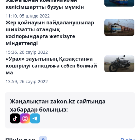
келісімшартты бұзуы мүмкін
11:10, 05 шілде 2022
Жер қойнауын пайдаланушылар
шикізатты отандық
кәсіпорындарға жеткізуге
міндеттелді
15:36, 26 сәуір 2022
«Урал» зауытының Қазақстанға
көшірілуі санкцияға себеп болмай
ма
13:59, 26 сәуір 2022
Жаңалықтан zakon.kz сайтында
хабардар болыңыз: