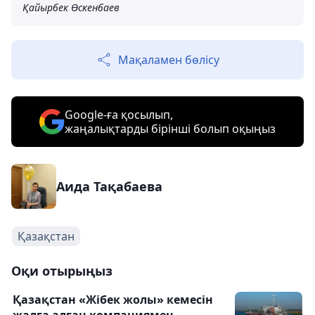
Қайырбек Өскенбаев
Мақаламен бөлісу
Google-ға қосылып,
жаңалықтарды бірінші болып оқыңыз
Аида Тақабаева
Қазақстан
Оқи отырыңыз
Қазақстан «Жібек жолы» кемесін
жалға алған компаниямен