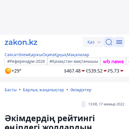
Қаз
Саясат
Әлем
Қаржы
Оқиға
Құқық
Мақалалар
#Референдум-2026
#Қазақстан мақтанышы
+29°
$
467.48
€
539.52
₽
5.73
Басты
Барлық жаңалықтар
Әкімдіктер
13:08, 17 мамыр 2022
Әкімдердің рейтингі
өңірдегі жолдардың