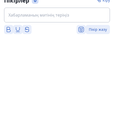
Пікірлер
0
Кіру
Пікір жазу