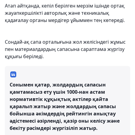
Атап айтқанда, кепіл берілген мерзім ішінде ортақ
жауапкершілікті авторлық және техникалық
қадағалау органы мердігер ұйыммен тең көтереді.
Сондай-ақ сапа орталығына жол желісіндегі жұмыс
пен материалдардың сапасына сараптама жүргізу
құқығы беріледі.
Сонымен қатар, жолдардың сапасын
қамтамасыз ету үшін 1000-нан астам
нормативтік құқықтық актілер қайта
қаралып жатыр және жолдардың сапасы
бойынша әкімдердің рейтингін анықтау
әдістемесі әзірленді, қазір оны келісу және
бекіту рәсімдері жүргізіліп жатыр.