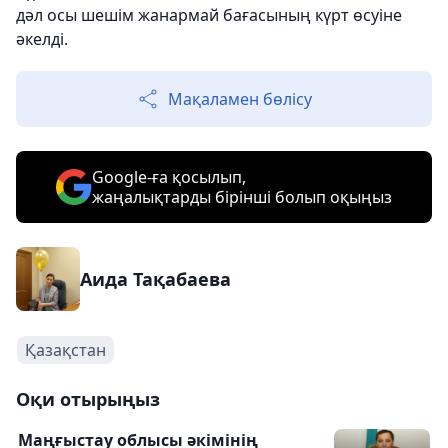
дәл осы шешім жанармай бағасының күрт өсуіне
әкелді.
Мақаламен бөлісу
Google-ға қосылып,
жаңалықтарды бірінші болып оқыңыз
Аида Тақабаева
Қазақстан
Оқи отырыңыз
Маңғыстау облысы әкімінің