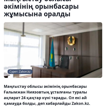
әкімінің орынбасары
жұмысына оралды
Сурет: Zakon.kz
Маңғыстау облысы әкімінің орынбасары
Ғалымжан Ниязовтың ұсталғаны туралы
ақпарат 24 қаңтар күні тарады. Ол екі ай
қамауда болды, деп хабарлайды Zakon.kz.