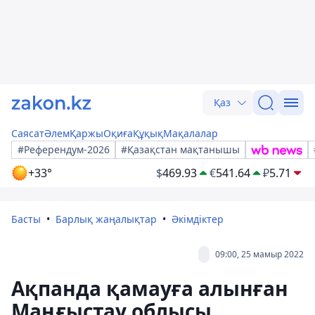
Қаз
Саясат
Әлем
Қаржы
Оқиға
Құқық
Мақалалар
#Референдум-2026
#Қазақстан мақтанышы
+33°
$
469.93
€
541.64
₽
5.71
Басты
Барлық жаңалықтар
Әкімдіктер
09:00, 25 мамыр 2022
Ақпанда қамауға алынған
Маңғыстау облысы