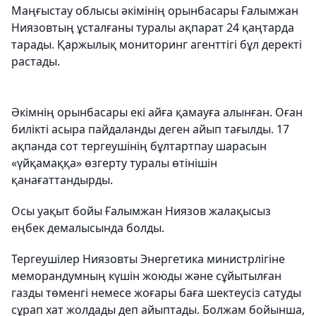
Маңғыстау облысы әкімінің орынбасары Ғалымжан
Ниязовтың ұсталғаны туралы ақпарат 24 қаңтарда
тарады. Қаржылық мониторинг агенттігі бұл деректі
растады.
Әкімнің орынбасары екі айға қамауға алынған. Оған
билікті асыра пайдаланды деген айып тағылды. 17
ақпанда сот тергеушінің бұлтартпау шарасын
«үйқамаққа» өзгерту туралы өтінішін
қанағаттандырды.
Осы уақыт бойы Ғалымжан Ниязов жалақысыз
еңбек демалысында болды.
Тергеушілер Ниязовты Энергетика министрлігіне
меморандумның күшін жоюды және сұйытылған
газды төменгі немесе жоғары баға шектеусіз сатуды
сұрап хат жолдады деп айыптады. Болжам бойынша,