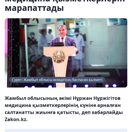
марапаттады
Сурет: Жамбыл облысы әкімдігінің баспасөз қызметі
Жамбыл облысының әкімі Нұржан Нұржігітов
медицина қызметкерлерінің күніне арналған
салтанатты жиынға қатысты, деп хабарлайды
Zakon.kz.