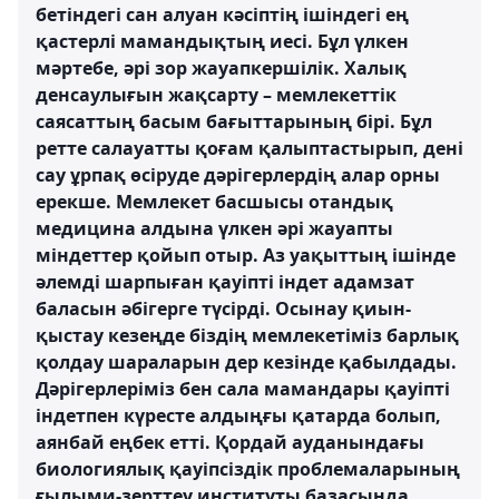
бетіндегі сан алуан кәсіптің ішіндегі ең
қастерлі мамандықтың иесі. Бұл үлкен
мәртебе, әрі зор жауапкершілік. Халық
денсаулығын жақсарту – мемлекеттік
саясаттың басым бағыттарының бірі. Бұл
ретте салауатты қоғам қалыптастырып, дені
сау ұрпақ өсіруде дәрігерлердің алар орны
ерекше. Мемлекет басшысы отандық
медицина алдына үлкен әрі жауапты
міндеттер қойып отыр. Аз уақыттың ішінде
әлемді шарпыған қауіпті індет адамзат
баласын әбігерге түсірді. Осынау қиын-
қыстау кезеңде біздің мемлекетіміз барлық
қолдау шараларын дер кезінде қабылдады.
Дәрігерлеріміз бен сала мамандары қауіпті
індетпен күресте алдыңғы қатарда болып,
аянбай еңбек етті. Қордай ауданындағы
биологиялық қауіпсіздік проблемаларының
ғылыми-зерттеу институты базасында