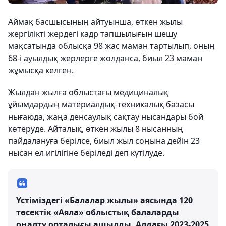
Аймақ басшысының айтуынша, өткен жылы
жергілікті жердегі кадр тапшылығын шешу
мақсатында облысқа 98 жас маман тартылып, оның
68-і ауылдық жерлерге жолданса, биыл 23 маман
жұмысқа келген.
Жылдан жылға облыстағы медициналық
ұйымдардың материалдық-техникалық базасы
нығаюда, жаңа денсаулық сақтау нысандары бой
көтеруде. Айталық, өткен жылы 8 нысанның
пайдалануға берілсе, биыл жыл соңына дейін 23
нысан ел игілігіне беріледі деп күтілуде.
Үстіміздегі «Балалар жылы» аясында 120
төсектік «Аяла» облыстық балаларды
оңалту орталығы ашылды. Алдағы 2023-2025