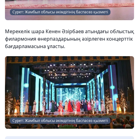
Сурет: Жамбыл облысы әкімдігінің баспасөз қызметі
Мерекелік шара Кенен Әзірбаев атындағы облыстық
филармония өнерпаздарының әзірлеген концерттік
бағдарламасына ұласты.
Сурет: Жамбыл облысы әкімдігінің баспасөз қызметі