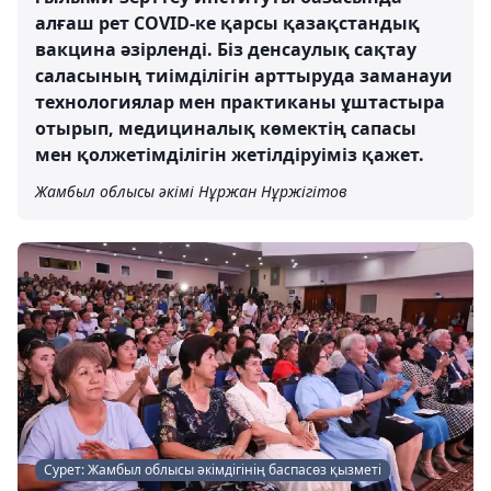
алғаш рет COVID-ке қарсы қазақстандық
вакцина әзірленді. Біз денсаулық сақтау
саласының тиімділігін арттыруда заманауи
технологиялар мен практиканы ұштастыра
отырып, медициналық көмектің сапасы
мен қолжетімділігін жетілдіруіміз қажет.
Жамбыл облысы әкімі Нұржан Нұржігітов
Сурет: Жамбыл облысы әкімдігінің баспасөз қызметі