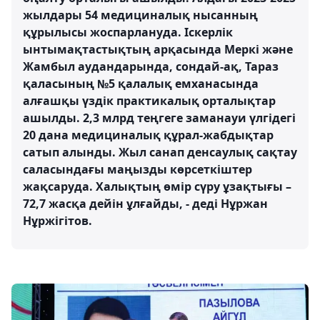
жылдары 54 медициналық нысанның
құрылысы жоспарлануда. Іскерлік
ынтымақтастықтың арқасында Меркі және
Жамбыл аудандарында, сондай-ақ, Тараз
қаласының №5 қалалық емханасында
алғашқы үздік практикалық орталықтар
ашылды. 2,3 млрд теңгеге заманауи үлгідегі
20 дана медициналық құрал-жабдықтар
сатып алынды. Жыл санап денсаулық сақтау
саласындағы маңызды көрсеткіштер
жақсаруда. Халықтың өмір сүру ұзақтығы –
72,7 жасқа дейін ұлғайды, - деді Нұржан
Нұржігітов.