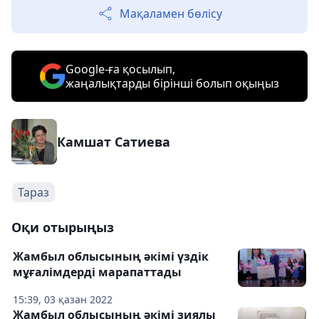
Мақаламен бөлісу
Google-ға қосылып,
жаңалықтарды бірінші болып оқыңыз
Камшат Сатиева
Тараз
Оқи отырыңыз
Жамбыл облысының әкімі үздік
мұғалімдерді марапаттады
15:39, 03 қазан 2022
Жамбыл облысының әкімі зиялы