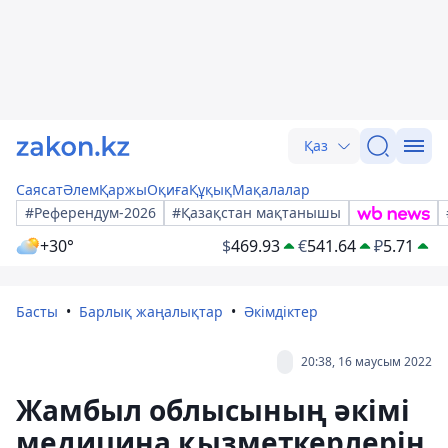
Қаз
Саясат
Әлем
Қаржы
Оқиға
Құқық
Мақалалар
#Референдум-2026
#Қазақстан мақтанышы
+30°
$
469.93
€
541.64
₽
5.71
Басты
Барлық жаңалықтар
Әкімдіктер
20:38, 16 маусым 2022
Жамбыл облысының әкімі
медицина қызметкерлерін