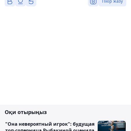
Пікір жазу
Оқи отырыңыз
"Она невероятный игрок": будущая
топ-соперница Рыбакиной оценила