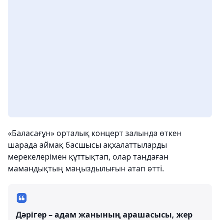
«Баласағұн» орталық концерт залында өткен
шарада аймақ басшысы ақхалаттыларды
мерекелерімен құттықтап, олар таңдаған
мамандықтың маңыздылығын атап өтті.
Дәрігер – адам жанының арашасысы, жер