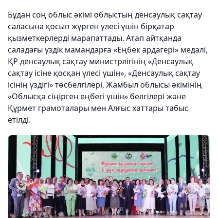
Бұдан соң облыс әкімі облыстың денсаулық сақтау
саласына қосып жүрген үлесі үшін бірқатар
қызметкерлерді марапаттады. Атап айтқанда
саладағы үздік мамандарға «Еңбек ардагері» медалі,
ҚР денсаулық сақтау министрлігінің «Денсаулық
сақтау ісіне қосқан үлесі үшін», «Денсаулық сақтау
ісінің үздігі» төсбелгілері, Жамбыл облысы әкімінің
«Облысқа сіңірген еңбегі үшін» белгілері және
Құрмет грамоталары мен Алғыс хаттары табыс
етілді.