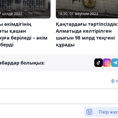
07 шілде 2022
18:50, 01 маусым 2022
 әкімдігінің
Қаңтардағы тәртіпсіздік
аты қашан
Алматыда келтірілген
уға беріледі – әкім
шығын 98 млрд теңгені
берді
құрады
абардар болыңыз:
Пікір жаз