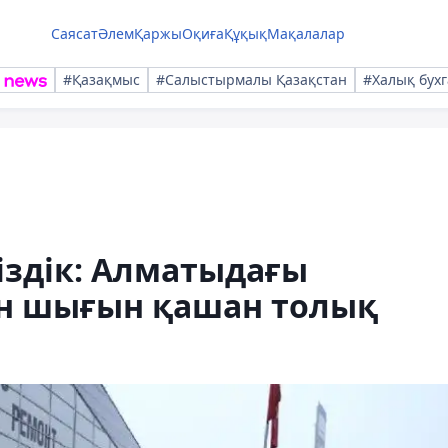
Саясат
Әлем
Қаржы
Оқиға
Құқық
Мақалалар
#Қазақмыс
#Салыстырмалы Қазақстан
#Халық бухг
іздік: Алматыдағы
ен шығын қашан толық