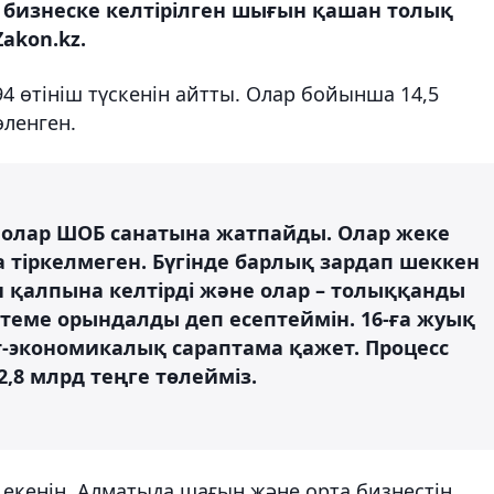
 бизнеске келтірілген шығын қашан толық
akon.kz.
4 өтініш түскенін айтты. Олар бойынша 14,5
өленген.
і олар ШОБ санатына жатпайды. Олар жеке
 тіркелмеген. Бүгінде барлық зардап шеккен
н қалпына келтірді және олар – толыққанды
теме орындалды деп есептеймін. 16-ға жуық
т-экономикалық сараптама қажет. Процесс
,8 млрд теңге төлейміз.
екенін, Алматыда шағын және орта бизнестің