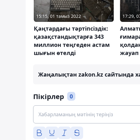
15:15, 01 тамыз 2022
17:29, 
Қаңтардағы тәртіпсіздік:
Алматы
қазақстандықтарға 343
ғимар
миллион теңгеден астам
қолдан
шығын өтелді
жауап 
Жаңалықтан zakon.kz сайтында х
Пікірлер
0