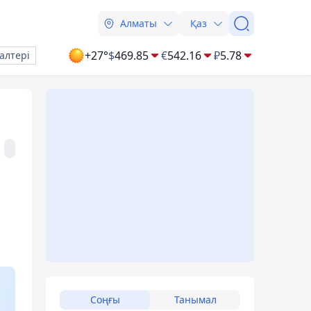
Алматы
Қаз
+27°
$
469.85
€
542.16
₽
5.78
алтері
Соңғы
Танымал