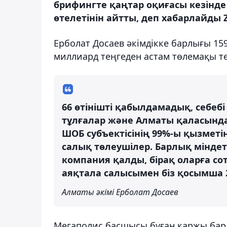
брифингте қаңтар оқиғасы кезінде
өтелетінін айтты, деп хабарлайды Z
Ерболат Досаев әкімдікке барлығы 159
миллиард теңгеден астам төлемақы т
66 өтінішті қабылдамадық, себеб
тұлғалар және Алматы қаласында
ШОБ субъектісінің 99%-ы қызметі
салық төлеушілер. Барлық міндет
компания қалды, бірақ оларға со
аяқтала салысымен біз қосымша 2
Алматы әкімі Ерболат Досаев
Мегаполис басшысы бұған қаржы бар 