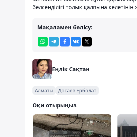
белсенділігі толық қалпына келетінін ж
Мақаламен бөлісу:
Еңлік Сақтан
Алматы
Досаев Ерболат
Оқи отырыңыз