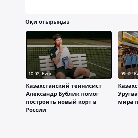
Оқи отырыңыз
10:02, Бүгін
09:45, Б
Казахстанский теннисист
Казахс
Александр Бублик помог
Уругв
построить новый корт в
мира п
России