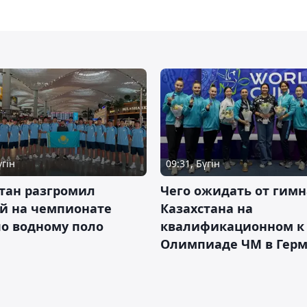
үгін
09:31, Бүгін
тан разгромил
Чего ожидать от гимн
ай на чемпионате
Казахстана на
о водному поло
квалификационном к
Олимпиаде ЧМ в Гер