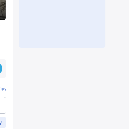
:
Кіру
у