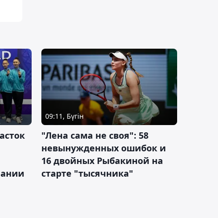
09:11, Бүгін
асток
"Лена сама не своя": 58
невынужденных ошибок и
16 двойных Рыбакиной на
мании
старте "тысячника"