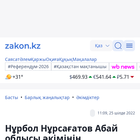
Қаз
Саясат
Әлем
Қаржы
Оқиға
Құқық
Мақалалар
#Референдум-2026
#Қазақстан мақтанышы
+31°
$
469.93
€
541.64
₽
5.71
Басты
Барлық жаңалықтар
Әкімдіктер
11:09, 25 шілде 2022
Нұрбол Нұрсағатов Абай
облысы әкімінің