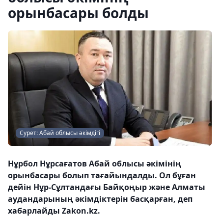
орынбасары болды
Сурет: Абай облысы әкімдігі
Нұрбол Нұрсағатов Абай облысы әкімінің
орынбасары болып тағайындалды. Ол бұған
дейін Нұр-Сұлтандағы Байқоңыр және Алматы
аудандарының әкімдіктерін басқарған, деп
хабарлайды Zakon.kz.