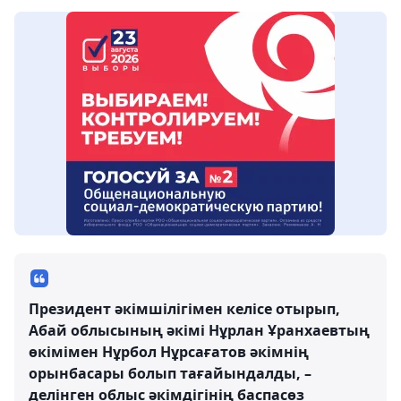
Президент әкімшілігімен келісе отырып,
Абай облысының әкімі Нұрлан Ұранхаевтың
өкімімен Нұрбол Нұрсағатов әкімнің
орынбасары болып тағайындалды, –
делінген облыс әкімдігінің баспасөз