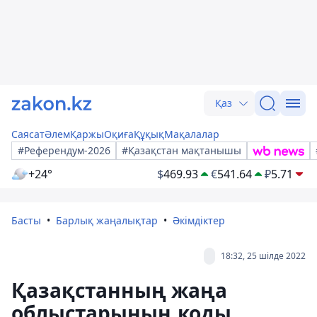
Қаз
Саясат
Әлем
Қаржы
Оқиға
Құқық
Мақалалар
#Референдум-2026
#Қазақстан мақтанышы
+24°
$
469.93
€
541.64
₽
5.71
Басты
Барлық жаңалықтар
Әкімдіктер
18:32, 25 шілде 2022
Қазақстанның жаңа
облыстарының коды