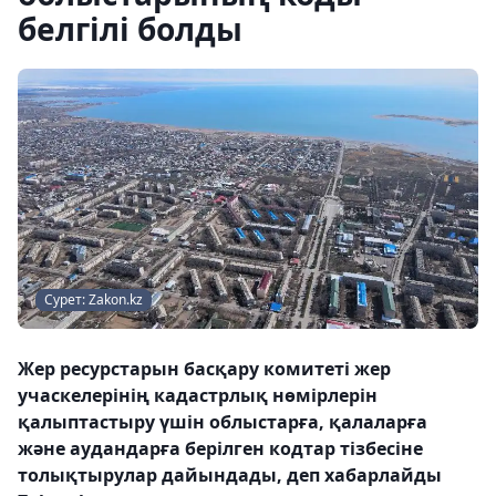
белгілі болды
Сурет: Zakon.kz
Жер ресурстарын басқару комитеті жер
учаскелерінің кадастрлық нөмірлерін
қалыптастыру үшін облыстарға, қалаларға
және аудандарға берілген кодтар тізбесіне
толықтырулар дайындады, деп хабарлайды