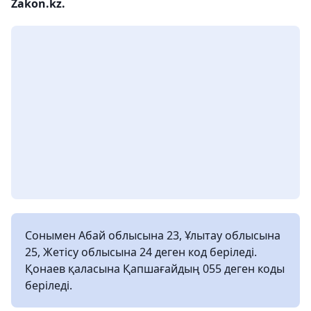
Zakon.kz.
Сонымен Абай облысына 23, Ұлытау облысына
25, Жетісу облысына 24 деген код беріледі.
Қонаев қаласына Қапшағайдың 055 деген коды
беріледі.