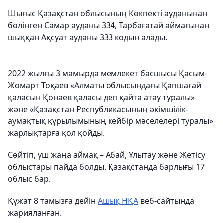
Шығыс Қазақстан облысының Көкпекті ауданынан
бөлінген Самар ауданы 334, Тарбағатай аймағынан
шыққан Ақсуат ауданы 333 кодын алады.
2022 жылғы 3 мамырда мемлекет басшысы Қасым-
Жомарт Тоқаев «Алматы облысындағы Қапшағай
қаласын Қонаев қаласы деп қайта атау туралы»
және «Қазақстан Республикасының әкімшілік-
аумақтық құрылымының кейбір мәселелері туралы»
жарлықтарға қол қойды.
Сөйтіп, үш жаңа аймақ – Абай, Ұлытау және Жетісу
облыстары пайда болды. Қазақстанда барлығы 17
облыс бар.
Құжат 8 тамызға дейін
Ашық НҚА
веб-сайтында
жарияланған.