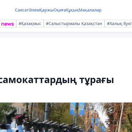
Саясат
Әлем
Қаржы
Оқиға
Құқық
Мақалалар
#Қазақмыс
#Салыстырмалы Қазақстан
#Халық бухг
 самокаттардың тұрағы