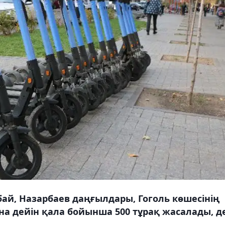
Абай, Назарбаев даңғылдары, Гоголь көшесінің
а дейін қала бойынша 500 тұрақ жасалады, д