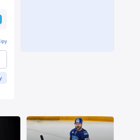
Кіру
у