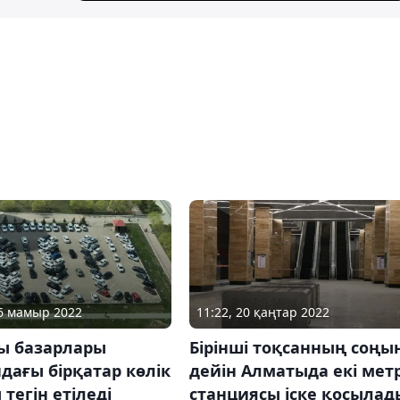
11:22, 20 қаңтар 2022
06 мамыр 2022
Бірінші тоқсанның соңы
ы базарлары
дейін Алматыда екі мет
ағы бірқатар көлік
станциясы іске қосылад
 тегін етіледі