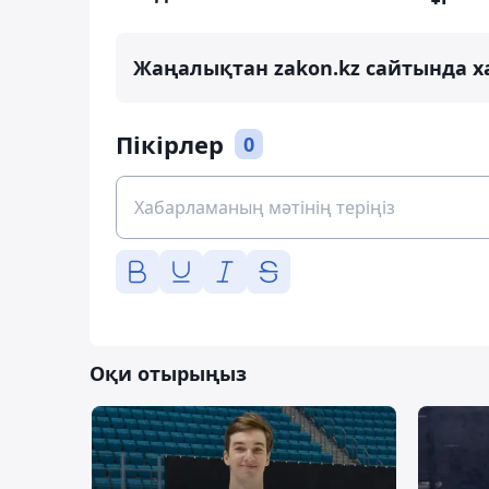
Жаңалықтан zakon.kz сайтында х
Пікірлер
0
Оқи отырыңыз