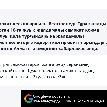
мокат кескіні арқылы белгіленеді. Тұрақ алаңы
оған 10-ға жуық жалдамалы самокат қоюға
салуы қала тұрғындарына жалдамалы
ен көліктерге кедергі келтірмейтін орындарғ
лінген Алматы әкімдігінің хабарламасында.
ектрлі самокаттарды жалға беру сервисінің
л қойылған. Құжат электрлі самокаттардың
у мен апатты азайтуды көздейді.
Google-ға қосылып,
жаңалықтарды бірінші болып оқыңыз