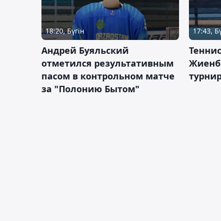
18:20, Бүгін
17:43, Б
Андрей Буяльский
Теннис
отметился результативным
Жиенб
пасом в контрольном матче
турнир
за "Полонию Бытом"