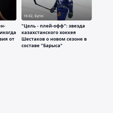
16:42, Бүгін
н-
"Цель - плей-офф": звезда
никогда
казахстанского хоккея
вия от
Шестаков о новом сезоне в
составе "Барыса"