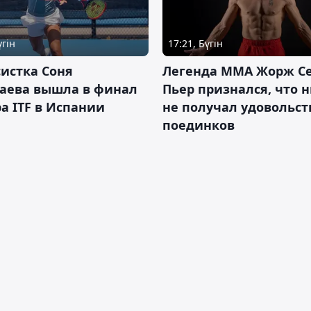
үгін
17:21, Бүгін
истка Соня
Легенда ММА Жорж Се
аева вышла в финал
Пьер признался, что 
а ITF в Испании
не получал удовольст
поединков