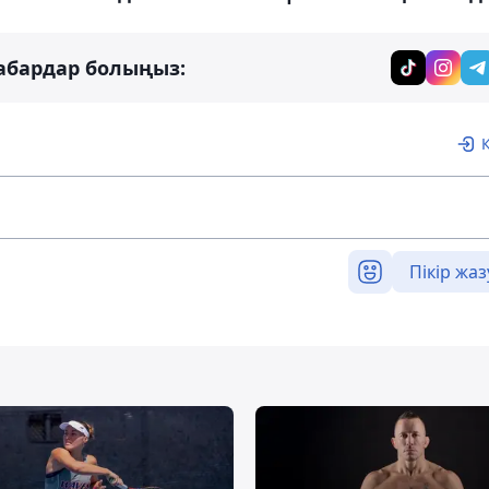
абардар болыңыз:
Пікір жаз