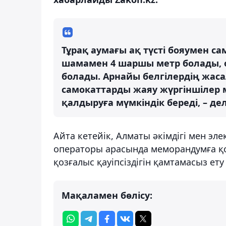
Тұрақ аумағы ақ түсті бояумен са
шамамен 4 шаршы метр болады, 
болады. Арнайы белгілердің жа
самокаттарды жаяу жүргіншілер м
қалдыруға мүмкіндік береді, – де
Айта кетейік, Алматы әкімдігі мен эл
операторы арасында меморандумға қо
қозғалыс қауіпсіздігін қамтамасыз ет
Мақаламен бөлісу: