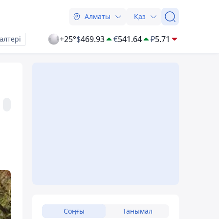
Алматы
Қаз
+25°
$
469.93
€
541.64
₽
5.71
алтері
Соңғы
Танымал