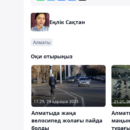
Еңлік Сақтан
Алматы
Оқи отырыңыз
11:29, 29 қараша 2023
21:21, 
Алматыда жаңа
Алмат
велосипед жолағы пайда
маңынд
болды
тұрағы