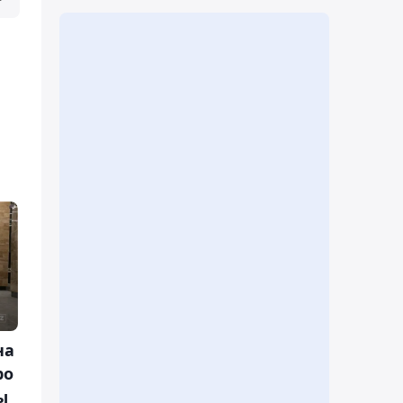
на
ро
ы