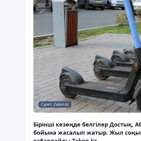
Сурет: Zakon.kz
Бірінші кезеңде белгілер Достық, 
бойына жасалып жатыр. Жыл соңын
хабарлайды Zakon.kz.