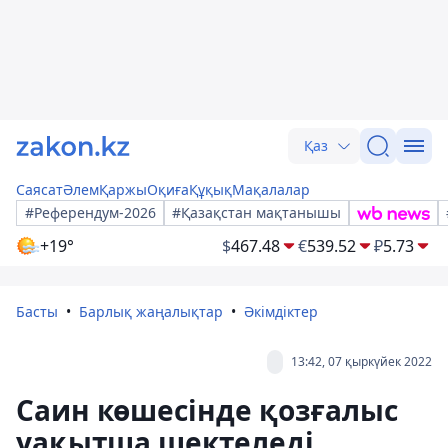
Қаз
Саясат
Әлем
Қаржы
Оқиға
Құқық
Мақалалар
#Референдум-2026
#Қазақстан мақтанышы
+19°
$
467.48
€
539.52
₽
5.73
Басты
Барлық жаңалықтар
Әкімдіктер
13:42, 07 қыркүйек 2022
Саин көшесінде қозғалыс
уақытша шектеледі