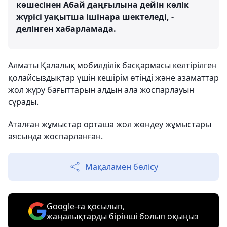
көшесінен Абай даңғылына дейін көлік
жүрісі уақытша ішінара шектеледі, -
делінген хабарламада.
Алматы Қалалық мобилділік басқармасы келтірілген
қолайсыздықтар үшін кешірім өтінді және азаматтар
жол жүру бағыттарын алдын ала жоспарлауын
сұрады.
Аталған жұмыстар орташа жол жөндеу жұмыстары
аясында жоспарланған.
Мақаламен бөлісу
Google-ға қосылып,
жаңалықтарды бірінші болып оқыңыз