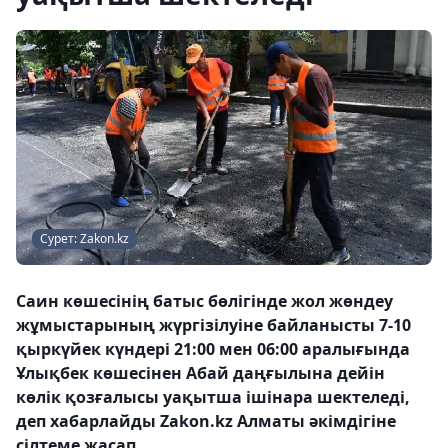
Сурет: Zakon.kz
Саин көшесінің батыс бөлігінде жол жөндеу
жұмыстарының жүргізілуіне байланысты 7-10
қыркүйек күндері 21:00 мен 06:00 аралығында
Ұлықбек көшесінен Абай даңғылына дейін
көлік қозғалысы уақытша ішінара шектеледі,
деп хабарлайды Zakon.kz Алматы әкімдігіне
сілтеме жасап.