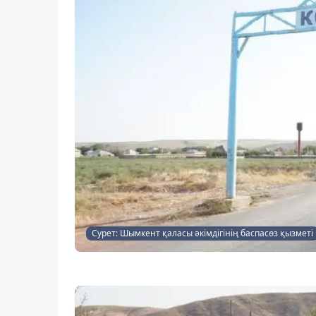
Сурет: Шымкент қаласы әкімдігінің баспасөз қызметі