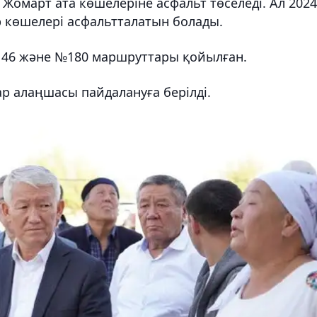
 Жомарт ата көшелеріне асфальт төселеді. Ал 2024
 көшелері асфальтталатын болады.
146 және №180 маршруттары қойылған.
ар алаңшасы пайдалануға берілді.