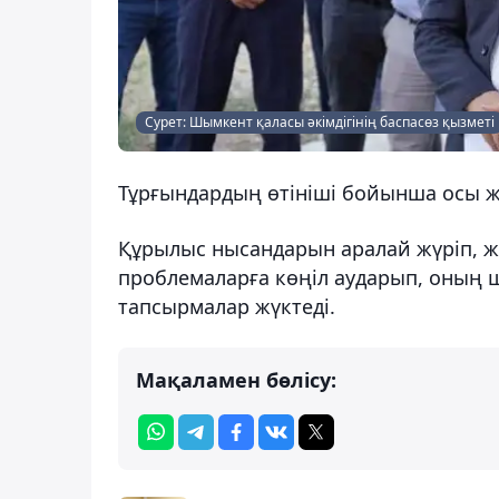
Сурет: Шымкент қаласы әкімдігінің баспасөз қызметі
Тұрғындардың өтініші бойынша осы 
Құрылыс нысандарын аралай жүріп, же
проблемаларға көңіл аударып, оның
тапсырмалар жүктеді.
Мақаламен бөлісу: