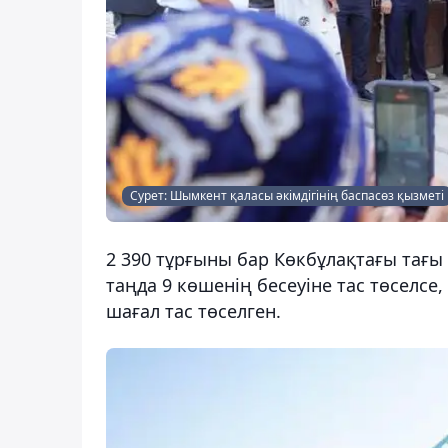
Сурет: Шымкент қаласы әкімдігінің баспасөз қызметі
2 390 тұрғыны бар Көкбұлақтағы тағы 
таңда 9 көшенің бесеуіне тас төселс
шағал тас төселген.