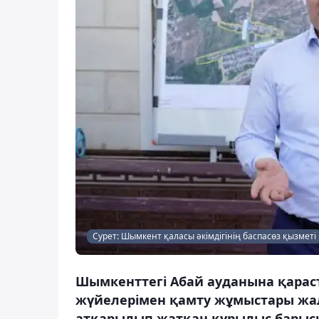
Сурет: Шымкент қаласы әкімдігінің баспасөз қызметі
Шымкенттегі Абай ауданына қарас
жүйелерімен қамту жұмыстары жал
атқарылып жатқан құрылыс барысы