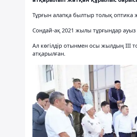
Тұрғын алапқа былтыр толық оптика ж
Сондай-ақ 2021 жылы тұрғындар ауыз 
Ал көгілдір отынмен осы жылдың ІІІ
атқарылған.