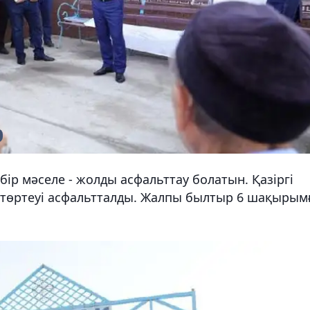
бір мәселе - жолды асфальттау болатын. Қазіргі
е, төртеуі асфальтталды. Жалпы былтыр 6 шақырым