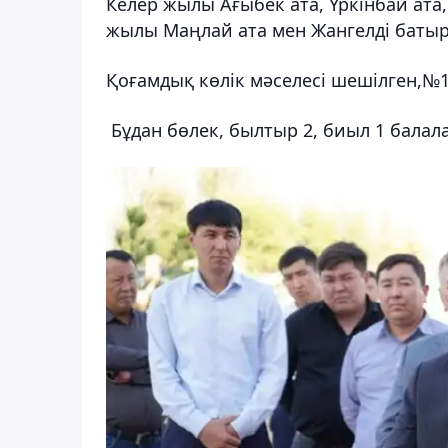
Келер жылы Ағыбек ата, Үркінбай ата,
жылы Маңлай ата мен Жангелді батыр
Қоғамдық көлік мәселесі шешілген,№
Бұдан бөлек, былтыр 2, биыл 1 балал