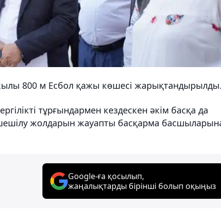
жылы 800 м Есбол қажы көшесі жарықтандырылды
ргілікті тұрғындармен кездескен әкім басқа да
 шешілу жолдарын жауапты басқарма басшыларын
Google-ға қосылып,
жаңалықтарды бірінші болып оқыңыз