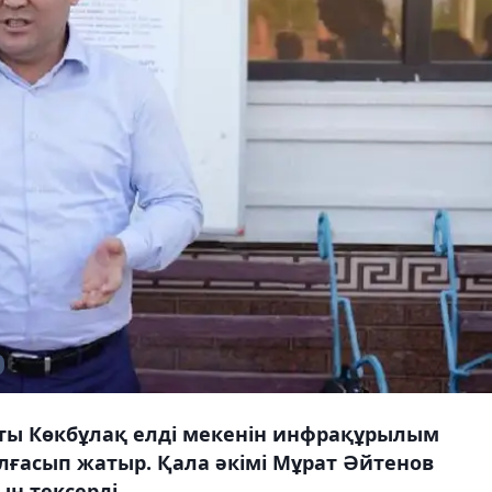
ты Көкбұлақ елді мекенін инфрақұрылым
ғасып жатыр. Қала әкімі Мұрат Әйтенов
н тексерді.