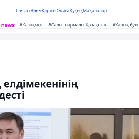
Саясат
Әлем
Қаржы
Оқиға
Құқық
Мақалалар
#Қазақмыс
#Салыстырмалы Қазақстан
#Халық бухг
қ елдімекенінің
десті