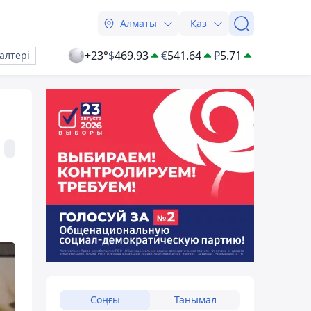
Алматы
Қаз
+23°
$
469.93
€
541.64
₽
5.71
алтері
Соңғы
Танымал