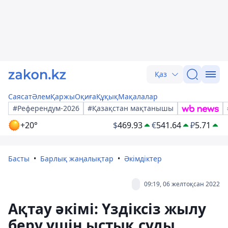
Қаз
Саясат
Әлем
Қаржы
Оқиға
Құқық
Мақалалар
#Референдум-2026
#Қазақстан мақтанышы
+20°
$
469.93
€
541.64
₽
5.71
Басты
Барлық жаңалықтар
Әкімдіктер
09:19, 06 желтоқсан 2022
Ақтау әкімі: Үздіксіз жылу
беру үшін ыстық суды