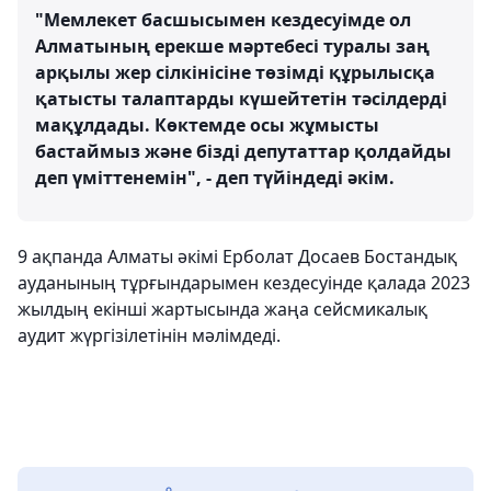
"Мемлекет басшысымен кездесуімде ол
Алматының ерекше мәртебесі туралы заң
арқылы жер сілкінісіне төзімді құрылысқа
қатысты талаптарды күшейтетін тәсілдерді
мақұлдады. Көктемде осы жұмысты
бастаймыз және бізді депутаттар қолдайды
деп үміттенемін", - деп түйіндеді әкім.
9 ақпанда Алматы әкімі Ерболат Досаев Бостандық
ауданының тұрғындарымен кездесуінде қалада 2023
жылдың екінші жартысында жаңа сейсмикалық
аудит жүргізілетінін мәлімдеді.