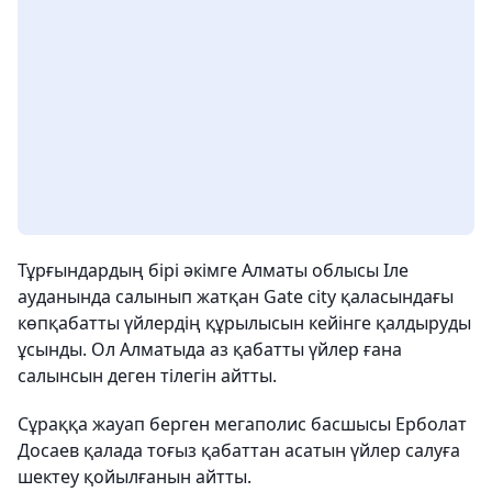
Тұрғындардың бірі әкімге Алматы облысы Іле
ауданында салынып жатқан Gate city қаласындағы
көпқабатты үйлердің құрылысын кейінге қалдыруды
ұсынды. Ол Алматыда аз қабатты үйлер ғана
салынсын деген тілегін айтты.
Сұраққа жауап берген мегаполис басшысы Ерболат
Досаев қалада тоғыз қабаттан асатын үйлер салуға
шектеу қойылғанын айтты.