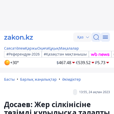
Қаз
Саясат
Әлем
Қаржы
Оқиға
Құқық
Мақалалар
#Референдум-2026
#Қазақстан мақтанышы
+30°
$
467.48
€
539.52
₽
5.73
Басты
Барлық жаңалықтар
Әкімдіктер
13:55, 24 ақпан 2023
Досаев: Жер сілкінісіне
төзімді құрылысқа талапты