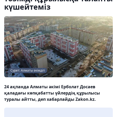
күшейтеміз
Сурет: Алматы әкімдігі
24 ақпанда Алматы әкімі Ерболат Досаев
қаладағы көпқабатты үйлердің құрылысы
туралы айтты, деп хабарлайды Zakon.kz.