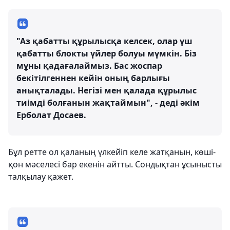
"Аз қабатты құрылысқа келсек, олар үш
қабатты блокты үйлер болуы мүмкін. Біз
мұны қадағалаймыз. Бас жоспар
бекітілгеннен кейін оның барлығы
анықталады. Негізі мен қалада құрылыс
тиімді болғанын жақтаймын", - деді әкім
Ерболат Досаев.
Бұл ретте ол қаланың үлкейіп келе жатқанын, көші-
қон мәселесі бар екенін айтты. Сондықтан ұсынысты
талқылау қажет.