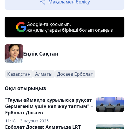
Мақаламен бөлісу
Google-ға қосылып,
жаңалықтарды бірінші болып оқыңыз
Еңлік Сақтан
Қазақстан
Алматы
Досаев Ерболат
Оқи отырыңыз
"Таулы аймақта құрылысқа рұқсат
бермегенім үшін көп жау таптым" –
Ерболат Досаев
11:18, 13 наурыз 2025
Ерболат Досаев: Алматыда LRT