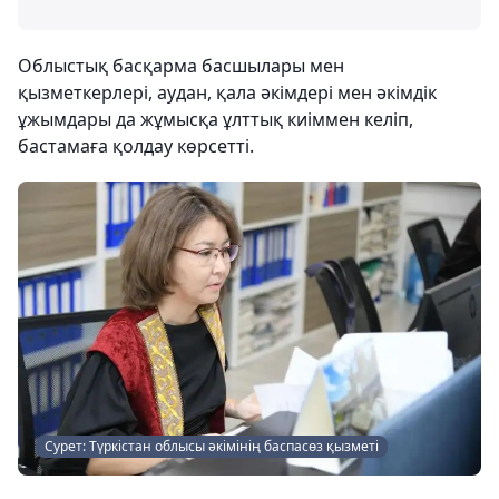
Облыстық басқарма басшылары мен
қызметкерлері, аудан, қала әкімдері мен әкімдік
ұжымдары да жұмысқа ұлттық киіммен келіп,
бастамаға қолдау көрсетті.
Сурет: Түркістан облысы әкімінің баспасөз қызметі