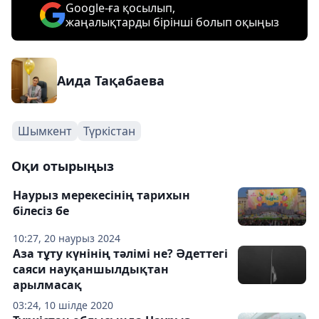
Google-ға қосылып,
жаңалықтарды бірінші болып оқыңыз
Аида Тақабаева
Шымкент
Түркістан
Оқи отырыңыз
Наурыз мерекесінің тарихын
білесіз бе
10:27, 20 наурыз 2024
Аза тұту күнінің тәлімі не? Әдеттегі
саяси науқаншылдықтан
арылмасақ
03:24, 10 шілде 2020