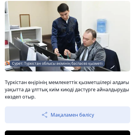
Сурет: Түркістан облысы әкімінің баспасөз қызметі
Түркістан өңірінің мемлекеттік қызметшілері алдағы
уақытта да ұлттық киім киюді дәстүрге айналдыруды
көздеп отыр.
Мақаламен бөлісу