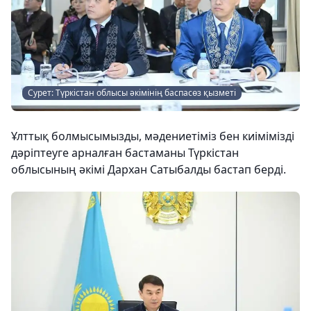
Сурет: Түркістан облысы әкімінің баспасөз қызметі
Ұлттық болмысымызды, мәдениетіміз бен киімімізді
дәріптеуге арналған бастаманы Түркістан
облысының әкімі Дархан Сатыбалды бастап берді.