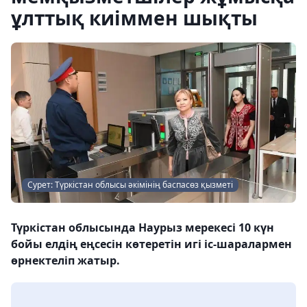
ұлттық киіммен шықты
Сурет: Түркістан облысы әкімінің баспасөз қызметі
Түркістан облысында Наурыз мерекесі 10 күн
бойы елдің еңсесін көтеретін игі іс-шаралармен
өрнектеліп жатыр.