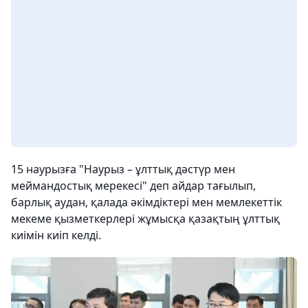
15 наурызға "Наурыз – ұлттық дәстүр мен
меймандостық мерекесі" деп айдар тағылып,
барлық аудан, қалада әкімдіктері мен мемлекеттік
мекеме қызметкерлері жұмысқа қазақтың ұлттық
киімін киіп келді.