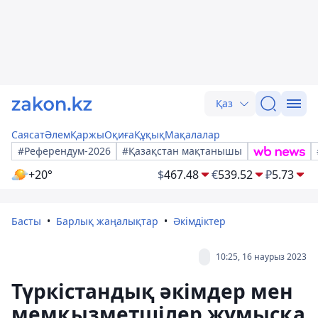
Қаз
Саясат
Әлем
Қаржы
Оқиға
Құқық
Мақалалар
#Референдум-2026
#Қазақстан мақтанышы
+20°
$
467.48
€
539.52
₽
5.73
Басты
Барлық жаңалықтар
Әкімдіктер
10:25, 16 наурыз 2023
Түркістандық әкімдер мен
мемқызметшілер жұмысқа