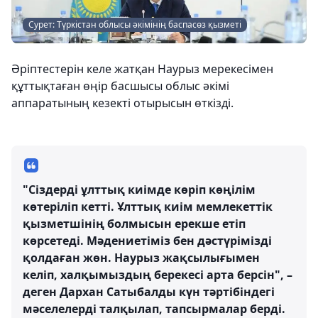
Сурет: Түркістан облысы әкімінің баспасөз қызметі
Әріптестерін келе жатқан Наурыз мерекесімен
құттықтаған өңір басшысы облыс әкімі
аппаратының кезекті отырысын өткізді.
"Сіздерді ұлттық киімде көріп көңілім
көтеріліп кетті. Ұлттық киім мемлекеттік
қызметшінің болмысын ерекше етіп
көрсетеді. Мәдениетіміз бен дәстүрімізді
қолдаған жөн. Наурыз жақсылығымен
келіп, халқымыздың берекесі арта берсін", –
деген Дархан Сатыбалды күн тәртібіндегі
мәселелерді талқылап, тапсырмалар берді.