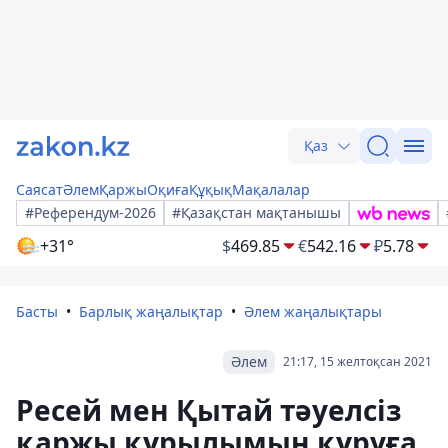
Қаз
Саясат
Әлем
Қаржы
Оқиға
Құқық
Мақалалар
#Референдум-2026
#Қазақстан мақтанышы
+31°
$
469.85
€
542.16
₽
5.78
Басты
Барлық жаңалықтар
Әлем жаңалықтары
Әлем
21:17, 15 желтоқсан 2021
Ресей мен Қытай тәуелсіз
қаржы құрылымын құруға