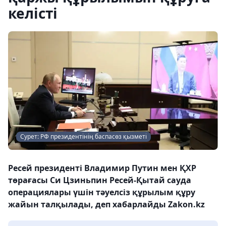
келісті
Сурет: РФ президентінің баспасөз қызметі
Ресей президенті Владимир Путин мен ҚХР
төрағасы Си Цзиньпин Ресей-Қытай сауда
операциялары үшін тәуелсіз құрылым құру
жайын талқылады, деп хабарлайды Zakon.kz