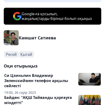
Google-ға қосылып,
жаңалықтарды бірінші болып оқыңыз
Камшат Сатиева
Ресей
Қытай
Оқи отырыңыз
Си Цзиньпин Владимир
Зеленскиймен телефон арқылы
сөйлесті
19:00, 26 сәуір 2023
Байден: "АҚШ Тайванды қорғауға
міндетті"