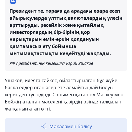
Президент те, төраға да арадағы өзара есеп
айырысуларда ұлттық валюталардың үлесін
арттыруды, ресейлік және қытайлық
инвесторлардың бір-бірінің қор
нарықтарын емін-еркін қолдануын
қамтамасыз ету бойынша
ынтымақтастықты кеңейтуді жақтады.
РФ президентінің көмекшісі Юрий Ушаков
Ушаков, идеяға сәйкес, ойластырылған бұл жүйе
басқа елдер оған әсер ете алмайтындай болуы
керек деп түсіндірді. Сонымен қатар ол Мәскеу мен
Бейжің аталған мәселені қазірдің өзінде талқылап
жатқанын атап өтті.
Мақаламен бөлісу