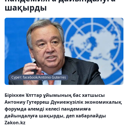
шақырды
Сурет: facebook/António Guterres
Біріккен Ұлттар ұйымының бас хатшысы
Антониу Гутерреш Дүниежүзілік экономикалық
форумда әлемді келесі пандемияға
дайындалуға шақырды, деп хабарлайды
Zakon.kz