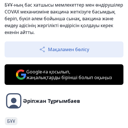
БҰҰ-ның бас хатшысы мемлекеттер мен өндірушілер
COVAX механизміне вакцина жеткізуге басымдық
беріп, бүкіл әлем бойынша сынақ, вакцина және
емдеу әдісінің жергілікті өндірісін қолдауы керек
екенін айтты.
Мақаламен бөлісу
Google-ға қосылып,
жаңалықтарды бірінші болып оқыңыз
Әріпжан Тұрғымбаев
БҰҰ