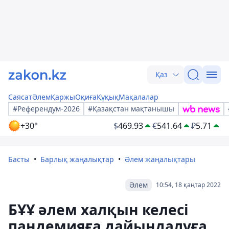
Қаз
Саясат
Әлем
Қаржы
Оқиға
Құқық
Мақалалар
#Референдум-2026
#Қазақстан мақтанышы
+30°
$
469.93
€
541.64
₽
5.71
Басты
Барлық жаңалықтар
Әлем жаңалықтары
Әлем
10:54, 18 қаңтар 2022
БҰҰ әлем халқын келесі
пандемияға дайындалуға