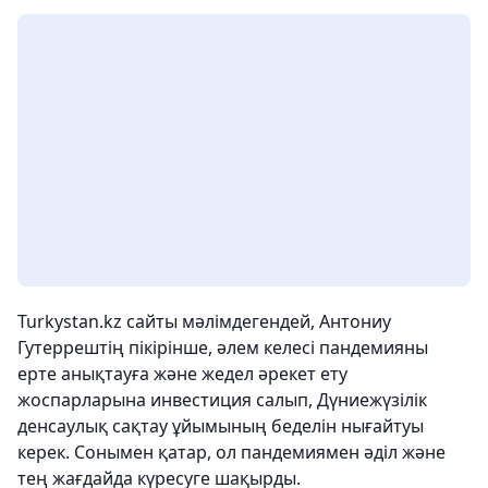
Turkystan.kz сайты мәлімдегендей, Антониу
Гутеррештің пікірінше, әлем келесі пандемияны
ерте анықтауға және жедел әрекет ету
жоспарларына инвестиция салып, Дүниежүзілік
денсаулық сақтау ұйымының беделін нығайтуы
керек. Сонымен қатар, ол пандемиямен әділ және
тең жағдайда күресуге шақырды.