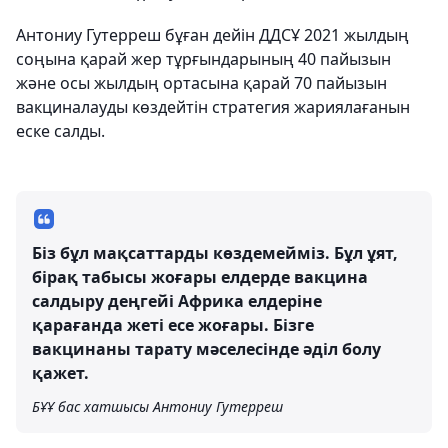
Антониу Гутерреш бұған дейін ДДСҰ 2021 жылдың
соңына қарай жер тұрғындарының 40 пайызын
және осы жылдың ортасына қарай 70 пайызын
вакциналауды көздейтін стратегия жариялағанын
еске салды.
Біз бұл мақсаттарды көздемейміз. Бұл ұят,
бірақ табысы жоғары елдерде вакцина
салдыру деңгейі Африка елдеріне
қарағанда жеті есе жоғары. Бізге
вакцинаны тарату мәселесінде әділ болу
қажет.
БҰҰ бас хатшысы Антониу Гутерреш