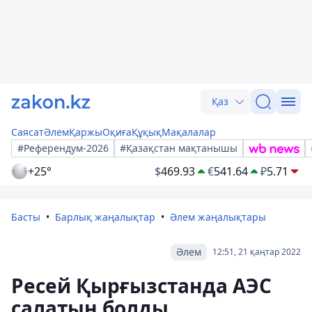
Қаз
Саясат
Әлем
Қаржы
Оқиға
Құқық
Мақалалар
#Референдум-2026
#Қазақстан мақтанышы
+25°
$
469.93
€
541.64
₽
5.71
Басты
Барлық жаңалықтар
Әлем жаңалықтары
Әлем
12:51, 21 қаңтар 2022
Ресей Қырғызстанда АЭС
салатын болды