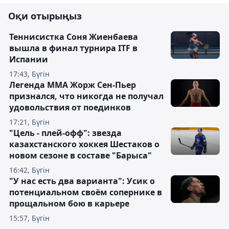
Оқи отырыңыз
Теннисистка Соня Жиенбаева
вышла в финал турнира ITF в
Испании
17:43, Бүгін
Легенда ММА Жорж Сен-Пьер
признался, что никогда не получал
удовольствия от поединков
17:21, Бүгін
"Цель - плей-офф": звезда
казахстанского хоккея Шестаков о
новом сезоне в составе "Барыса"
16:42, Бүгін
"У нас есть два варианта": Усик о
потенциальном своём сопернике в
прощальном бою в карьере
15:57, Бүгін