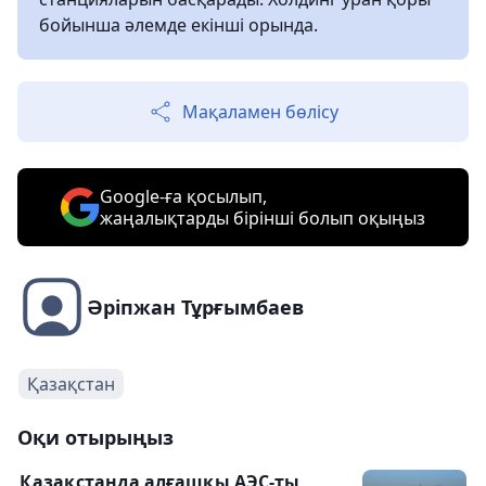
бойынша әлемде екінші орында.
Мақаламен бөлісу
Google-ға қосылып,
жаңалықтарды бірінші болып оқыңыз
Әріпжан Тұрғымбаев
Қазақстан
Оқи отырыңыз
Қазақстанда алғашқы АЭС-ты