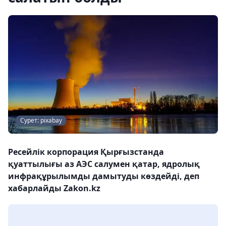
Сурет: pixabay
Ресейлік корпорация Қырғызстанда
қуаттылығы аз АЭС салумен қатар, ядролық
инфрақұрылымды дамытуды көздейді, деп
хабарлайды Zakon.kz