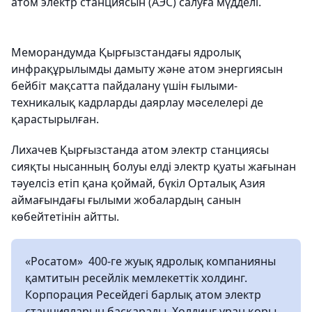
атом электр станциясын (АЭС) салуға мүдделі.
Меморандумда Қырғызстандағы ядролық
инфрақұрылымды дамыту және атом энергиясын
бейбіт мақсатта пайдалану үшін ғылыми-
техникалық кадрларды даярлау мәселелері де
қарастырылған.
Лихачев Қырғызстанда атом электр станциясы
сияқты нысанның болуы елді электр қуаты жағынан
тәуелсіз етіп қана қоймай, бүкіл Орталық Азия
аймағындағы ғылыми жобалардың санын
көбейтетінін айтты.
«Росатом» 400-ге жуық ядролық компанияны
қамтитын ресейлік мемлекеттік холдинг.
Корпорация Ресейдегі барлық атом электр
станцияларын басқарады. Холдинг уран қоры