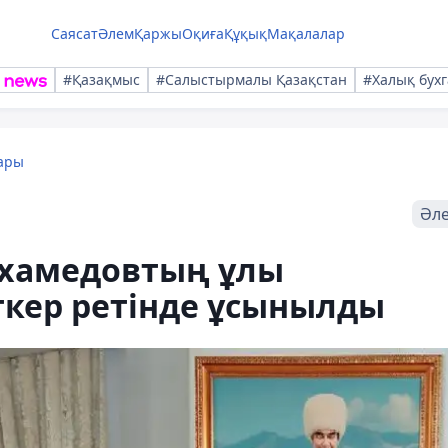
Саясат
Әлем
Қаржы
Оқиға
Құқық
Мақалалар
#Қазақмыс
#Салыстырмалы Қазақстан
#Халық бухг
ары
Әл
ұхамедовтың ұлы
ткер ретінде ұсынылды