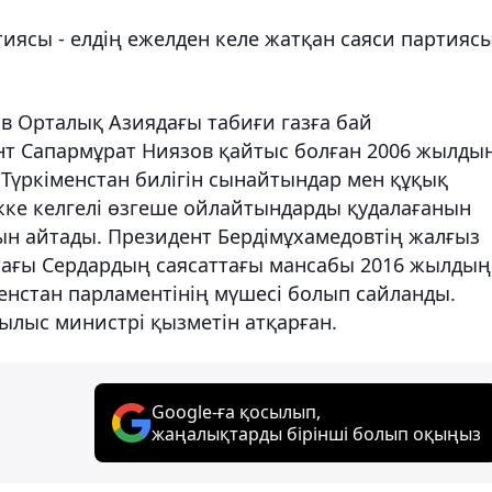
ясы - елдің ежелден келе жатқан саяси партиясы
в Орталық Азиядағы табиғи газға бай
ент Сапармұрат Ниязов қайтыс болған 2006 жылды
 Түркіменстан билігін сынайтындар мен құқық
кке келгелі өзгеше ойлайтындарды қудалағанын
ын айтады. Президент Бердімұхамедовтің жалғыз
стағы Сердардың саясаттағы мансабы 2016 жылдың
менстан парламентінің мүшесі болып сайланды.
рылыс министрі қызметін атқарған.
Google-ға қосылып,
жаңалықтарды бірінші болып оқыңыз