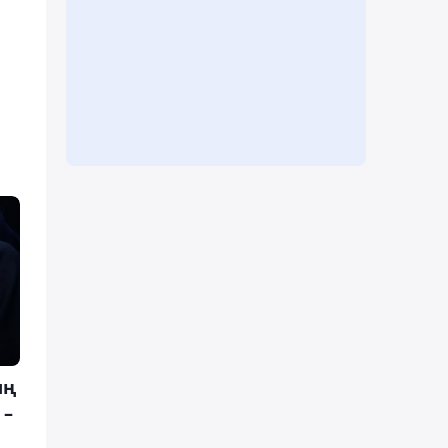
ың
 –