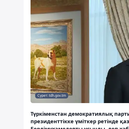
Сурет: tdh.gov.tm
Түркіменстан демократиялық парт
президенттікке үміткер ретінде қаз
Бердімұхамедовты ұсынды, деп хаб