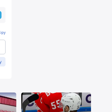
Кіру
у