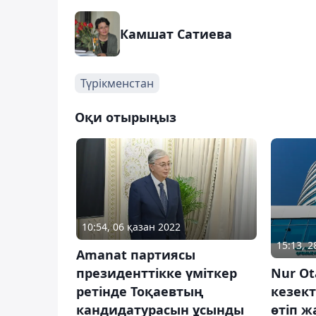
Камшат Сатиева
Түрікменстан
Оқи отырыңыз
10:54, 06 қазан 2022
15:13, 
Amanat партиясы
президенттікке үміткер
Nur O
ретінде Тоқаевтың
кезект
кандидатурасын ұсынды
өтіп ж