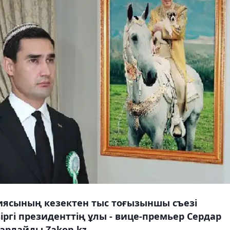
иясының кезектен тыс тоғызыншы съезі
іргі президенттің ұлы - вице-премьер Сердар
арлайды Zakon.kz.