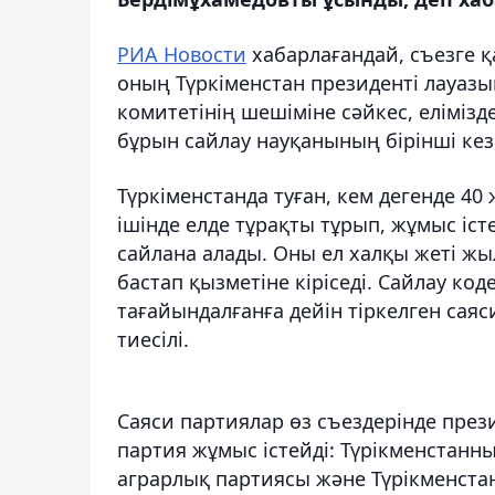
РИА Новости
хабарлағандай, съезге 
оның Түркіменстан президенті лауаз
комитетінің шешіміне сәйкес, елімізд
бұрын сайлау науқанының бірінші кез
Түркіменстанда туған, кем дегенде 40 
ішінде елде тұрақты тұрып, жұмыс іст
сайлана алады. Оны ел халқы жеті жы
бастап қызметіне кіріседі. Сайлау ко
тағайындалғанға дейін тіркелген сая
тиесілі.
Саяси партиялар өз съездерінде през
партия жұмыс істейді: Түрікменстан
аграрлық партиясы және Түрікменстан