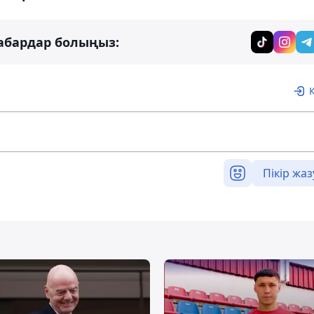
абардар болыңыз:
Пікір жаз