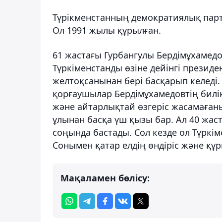
Түрікменстанның демократиялық парти
Ол 1991 жылы құрылған.
61 жастағы Гурбангулы Бердімұхамедо
Түркіменстанды өзіне дейінгі презид
желтоқсанынан бері басқарып келеді.
қорғаушылар Бердімұхамедовтің билі
және айтарлықтай өзгеріс жасамаған
ұлынан басқа үш қызы бар. Ал 40 жа
соңында бастады. Сол кезде ол Түркі
Сонымен қатар елдің өндіріс және құ
Мақаламен бөлісу: