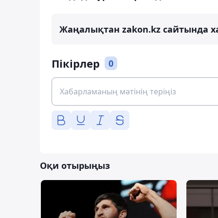
Жаңалықтан zakon.kz сайтында х
Пікірлер
0
Оқи отырыңыз