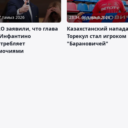
07 тамыз 2026
23:34, 06 тамыз 2026
RO заявили, что глава
Казахстанский напа
Инфантино
Торекул стал игроком
отребляет
"Барановичей"
мочиями