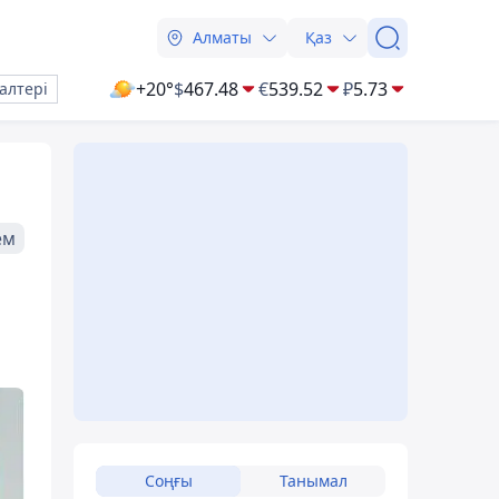
Алматы
Қаз
+20°
$
467.48
€
539.52
₽
5.73
алтері
ем
Соңғы
Танымал