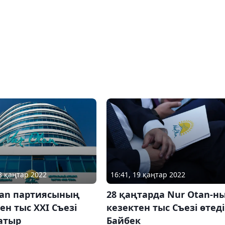
28 қаңтар 2022
16:41, 19 қаңтар 2022
tan партиясының
28 қаңтарда Nur Otan-н
ен тыс XXI Съезі
кезектен тыс Съезі өтеді
атыр
Байбек