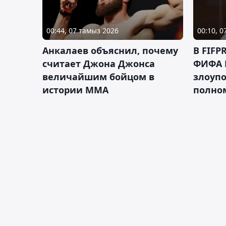
00:44, 07 тамыз 2026
00:10, 
Анкалаев объяснил, почему
В FIFP
считает Джона Джонса
ФИФА 
величайшим бойцом в
злоуп
истории ММА
полно