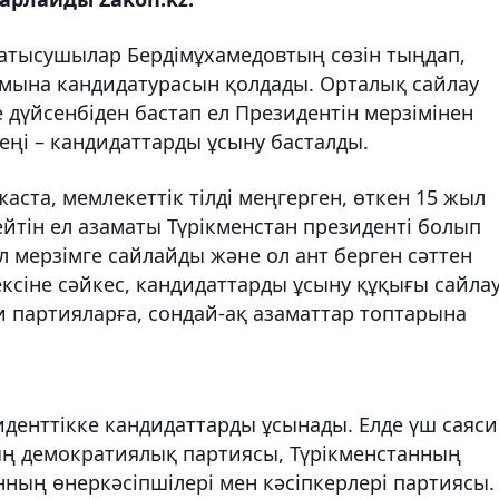
қатысушылар Бердімұхамедовтың сөзін тыңдап,
ымына кандидатурасын қолдады. Орталық сайлау
е дүйсенбіден бастап ел Президентін мерзімінен
еңі – кандидаттарды ұсыну басталды.
жаста, мемлекеттік тілді меңгерген, өткен 15 жыл
ейтін ел азаматы Түрікменстан президенті болып
л мерзімге сайлайды және ол ант берген сәттен
дексіне сәйкес, кандидаттарды ұсыну құқығы сайла
си партияларға, сондай-ақ азаматтар топтарына
иденттікке кандидаттарды ұсынады. Елде үш саяси
ның демократиялық партиясы, Түрікменстанның
ның өнеркәсіпшілері мен кәсіпкерлері партиясы.