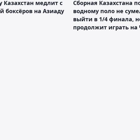
 Казахстан медлит с
Сборная Казахстана п
й боксёров на Азиаду
водному поло не суме
выйти в 1/4 финала, н
продолжит играть на