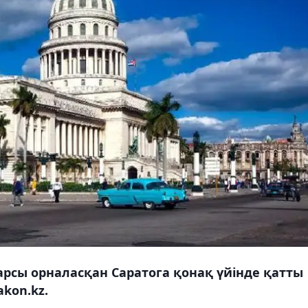
рсы орналасқан Саратога қонақ үйінде қатты
kon.kz.