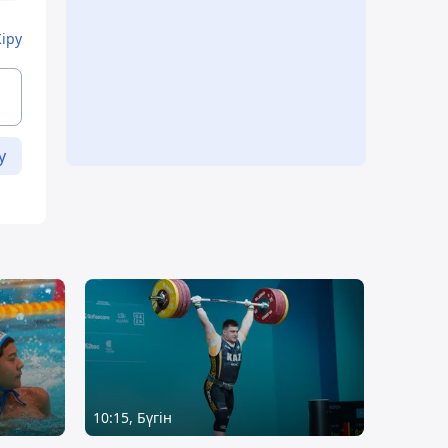
Кіру
у
10:15, Бүгін