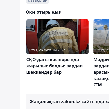
Қазақстан
Оқи отырыңыз
12:53, 26 маусым 2025
23:15, 
СҚО-дағы кәсіпорында
Мадри
жарылыс болды: зардап
зарда
шеккендер бар
арасы
қазақс
СІМ
Жаңалықтан zakon.kz сайтында х