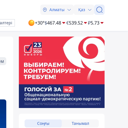
Алматы
Қаз
+30°
$
467.48
€
539.52
₽
5.73
алтері
ем
Соңғы
Танымал