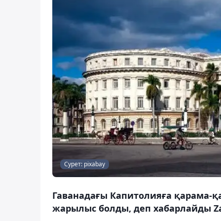
Сурет: pixabay
Гаванадағы Капитолияға қарама-қа
жарылыс болды, деп хабарлайды Za