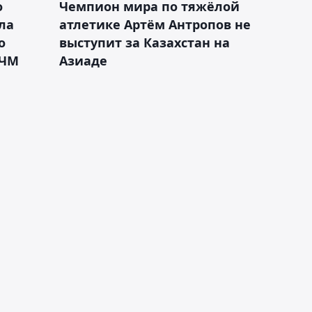
о
Чемпион мира по тяжёлой
ла
атлетике Артём Антропов не
о
выступит за Казахстан на
 ЧМ
Азиаде