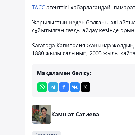
ТАСС
агенттігі хабарлағандай, ғимара
Жарылыстың неден болғаны әлі айтыл
сұйытылған газды айдау кезінде орын
Saratoga Капитолия жанында жолдың қ
1880 жылы салынып, 2005 жылы қайт
Мақаламен бөлісу:
Камшат Сатиева