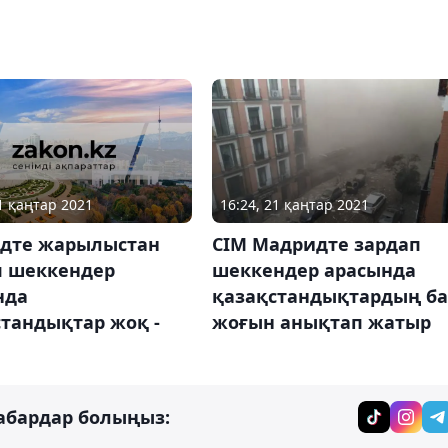
21 қаңтар 2021
16:24, 21 қаңтар 2021
дте жарылыстан
СІМ Мадридте зардап
п шеккендер
шеккендер арасында
нда
қазақстандықтардың ба
тандықтар жоқ -
жоғын анықтап жатыр
абардар болыңыз: