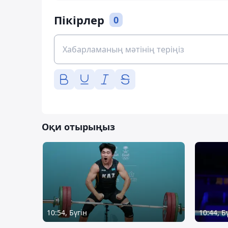
Пікірлер
0
Оқи отырыңыз
10:54, Бүгін
10:44, Б