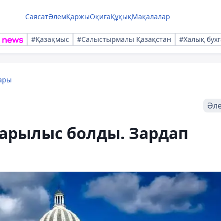
Саясат
Әлем
Қаржы
Оқиға
Құқық
Мақалалар
#Қазақмыс
#Салыстырмалы Қазақстан
#Халық бухг
ары
Әл
жарылыс болды. Зардап