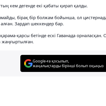
ттың кем дегенде екі қабаты қирап қалды.
майды, бірақ бір болжам бойынша, ол цистернад
 алған. Зардап шеккендер бар.
арама-қарсы бетінде ескі Гаванада орналасқан. 
а жаңғыртылған.
Google-ға қосылып,
жаңалықтарды бірінші болып оқыңыз