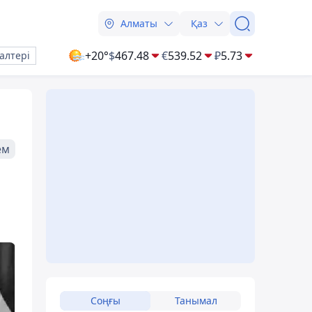
Алматы
Қаз
+20°
$
467.48
€
539.52
₽
5.73
алтері
ем
Соңғы
Танымал