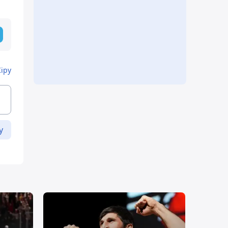
Кіру
у