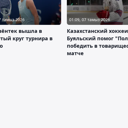
07 тамыз 2026
01:09, 07 тамыз 2026
вёнтек вышла в
Казахстанский хоккеи
тый круг турнира в
Буяльский помог "По
о
победить в товарище
матче