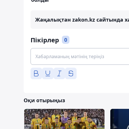
Жаңалықтан zakon.kz сайтында х
Пікірлер
0
Оқи отырыңыз