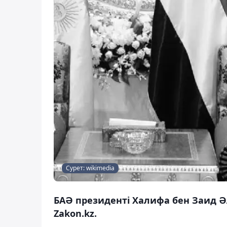
Сурет: wikimedia
БАӘ президенті Халифа бен Заид Ә
Zakon.kz.