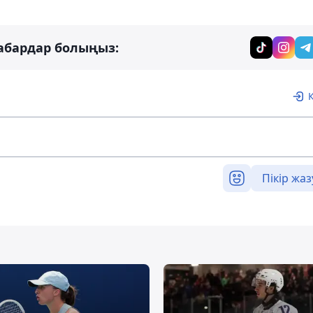
абардар болыңыз:
Пікір жаз