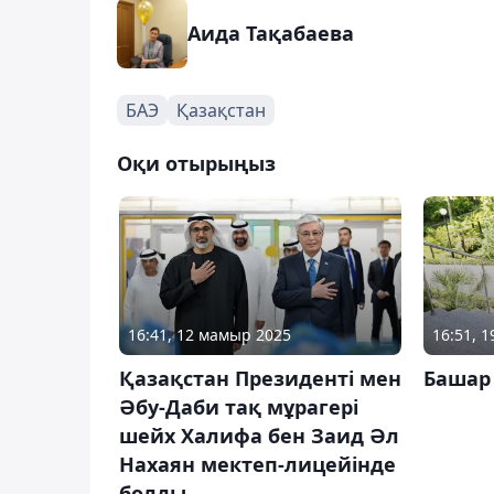
Аида Тақабаева
БАЭ
Қазақстан
Оқи отырыңыз
16:41, 12 мамыр 2025
16:51, 
Қазақстан Президенті мен
Башар
Әбу-Даби тақ мұрагері
шейх Халифа бен Заид Әл
Нахаян мектеп-лицейінде
болды