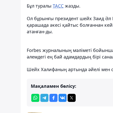
Бұл туралы
ТАСС
жазды.
Ол бұрынғы президент шейх Заид Әл 
қарашада әкесі қайтыс болғаннан кейі
атанған-ды.
Forbes журналының мәліметі бойынша
әлемдегі ең бай адамдардың бірі сана
Шейх Халифаның артында әйелі мен с
Мақаламен бөлісу: