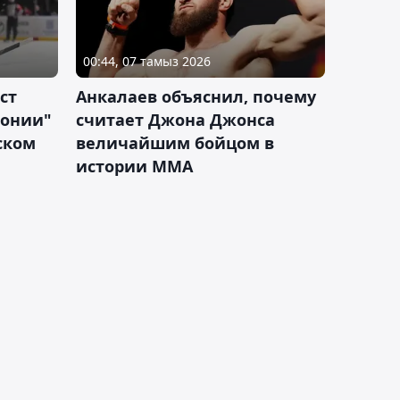
00:44, 07 тамыз 2026
ст
Анкалаев объяснил, почему
лонии"
считает Джона Джонса
ском
величайшим бойцом в
истории ММА