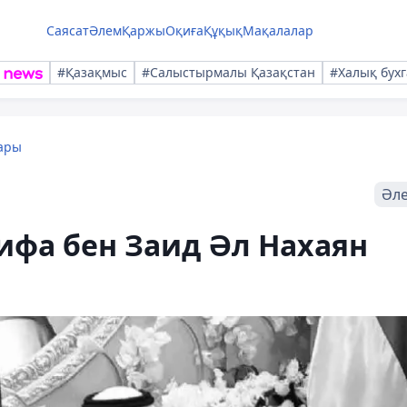
Саясат
Әлем
Қаржы
Оқиға
Құқық
Мақалалар
#Қазақмыс
#Салыстырмалы Қазақстан
#Халық бухг
ары
Әл
ифа бен Заид Әл Нахаян