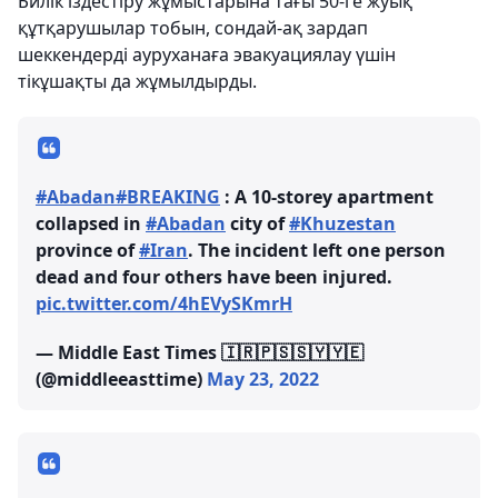
Билік іздестіру жұмыстарына тағы 50-ге жуық
құтқарушылар тобын, сондай-ақ зардап
шеккендерді ауруханаға эвакуациялау үшін
тікұшақты да жұмылдырды.
#Abadan
#BREAKING
: A 10-storey apartment
collapsed in
#Abadan
city of
#Khuzestan
province of
#Iran
. The incident left one person
dead and four others have been injured.
pic.twitter.com/4hEVySKmrH
— Middle East Times 🇮🇷🇵🇸🇸🇾🇾🇪
(@middleeasttime)
May 23, 2022