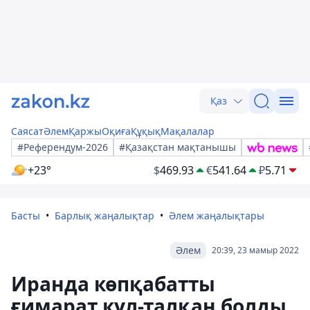
Қаз
Саясат
Әлем
Қаржы
Оқиға
Құқық
Мақалалар
#Референдум-2026
#Қазақстан мақтанышы
+23°
$
469.93
€
541.64
₽
5.71
Басты
Барлық жаңалықтар
Әлем жаңалықтары
Әлем
20:39, 23 мамыр 2022
Иранда көпқабатты
ғимарат күл-талқан болды.