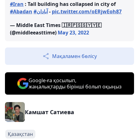
#Iran
: Tall building has collapsed in city of
#Abadan
#آبادان
-
pic.twitter.com/oERjwEoh87
— Middle East Times 🇮🇷🇵🇸🇸🇾🇾🇪
(@middleeasttime)
May 23, 2022
Мақаламен бөлісу
Google-ға қосылып,
жаңалықтарды бірінші болып оқыңыз
Камшат Сатиева
Қазақстан