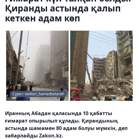
Қиранды астында қалып
кеткен адам көп
Сурет: twitter/_hamedsetareh
Иранның Абадан қаласында 10 қабатты
ғимарат опырылып құлады. Қирандының
астында шамамен 80 адам болуы мүмкін, деп
хабарлайды Zakon.kz.