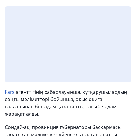
Fars
агенттігінің хабарлауынша, құтқарушылардың
соңғы мәліметтері бойынша, оқыс оқиға
салдарынан бес адам қаза тапты, тағы 27 адам
жарақат алды.
Сондай-ақ, провинция губернаторы басқармасы
таоартқан мәліметке сүйенсек, аталған апатты