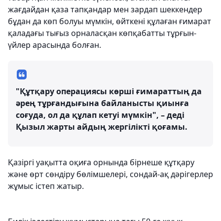
жағдайдан қаза тапқандар мен зардап шеккендер
бұдан да көп болуы мүмкін, өйткені құлаған ғимарат
қаладағы тығыз орналасқан көпқабатты тұрғын-
үйлер арасында болған.
"Құтқару операциясы көрші ғимараттың да
әрең тұрғандығына байланысты қиынға
соғуда, ол да құлап кетуі мүмкін", – деді
Қызыл жарты айдың жергілікті қоғамы.
Қазіргі уақытта оқиға орнында бірнеше құтқару
және өрт сөндіру бөлімшелері, сондай-ақ дәрігерлер
жұмыс істеп жатыр.