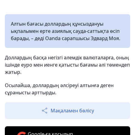
Алтын бағасы доллардың құнсыздануы
ықпалымен ерте азиялық сауда-саттықта өсіп
барады, – деді Oanda сарапшысы Эдвард Моя.
Доллардың басқа негізгі әлемдік валюталарға, оның
ішінде еуро мен иенге қатысты бағамы әлі төмендеп
жатыр.
Осылайша, доллардың әлсіреуі алтынға деген
сұранысты арттырды.
Мақаламен бөлісу
Google-ға қосылып,