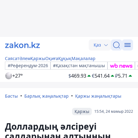
Қаз
Саясат
Әлем
Қаржы
Оқиға
Құқық
Мақалалар
#Референдум-2026
#Қазақстан мақтанышы
+27°
$
469.93
€
541.64
₽
5.71
Басты
Барлық жаңалықтар
Қаржы жаңалықтары
Қаржы
15:54, 24 мамыр 2022
Доллардың әлсіреуі
салдарынан алтынның