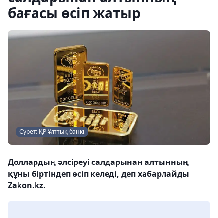
бағасы өсіп жатыр
Сурет: ҚР Ұлттық банкі
Доллардың әлсіреуі салдарынан алтынның
құны біртіндеп өсіп келеді, деп хабарлайды
Zakon.kz.