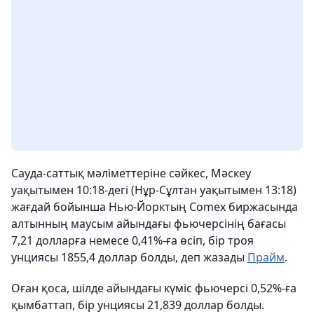
Сауда-саттық мәліметтеріне сәйкес, Мәскеу
уақытымен 10:18-дегі (Нұр-Сұлтан уақытымен 13:18)
жағдай бойынша Нью-Йорктың Comex биржасында
алтынның маусым айындағы фьючерсінің бағасы
7,21 долларға немесе 0,41%-ға өсіп, бір троя
унциясы 1855,4 доллар болды, деп жазады
Прайм
.
Оған қоса, шілде айындағы күміс фьючерсі 0,52%-ға
қымбаттап, бір унциясы 21,839 доллар болды.