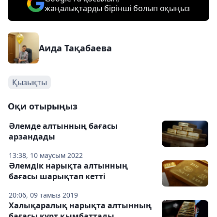
жаңалықтарды бірінші болып оқыңыз
Аида Тақабаева
Қызықты
Оқи отырыңыз
Әлемде алтынның бағасы
арзандады
13:38, 10 маусым 2022
Әлемдік нарықта алтынның
бағасы шарықтап кетті
20:06, 09 тамыз 2019
Халықаралық нарықта алтынның
бағасы күрт қымбаттады