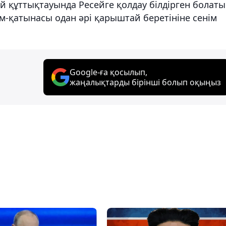
й құттықтауында Ресейге қолдау білдірген болаты
м-қатынасы одан әрі қарыштай беретініне сенім
Google-ға қосылып,
жаңалықтарды бірінші болып оқыңыз