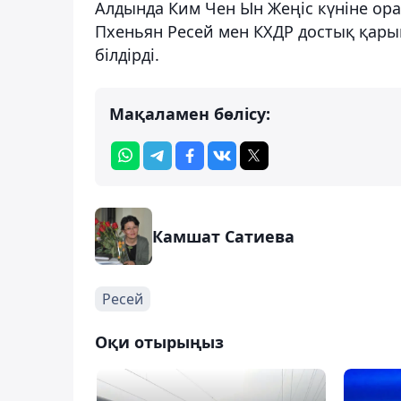
Алдында Ким Чен Ын Жеңіс күніне ора
Пхеньян Ресей мен КХДР достық қары
білдірді.
Мақаламен бөлісу:
Камшат Сатиева
Ресей
Оқи отырыңыз