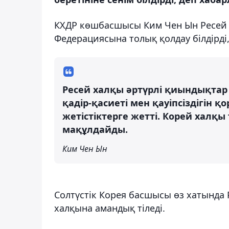
КХДР көшбасшысы Ким Чен Ын Ресей к
Федерациясына толық қолдау білдірді
Ресей халқы әртүрлі қиындықтар
қадір-қасиеті мен қауіпсіздігін қ
жетістіктерге жетті. Корей халқы
мақұлдайды.
Ким Чен Ын
Солтүстік Корея басшысы өз хатында
халқына амандық тіледі.