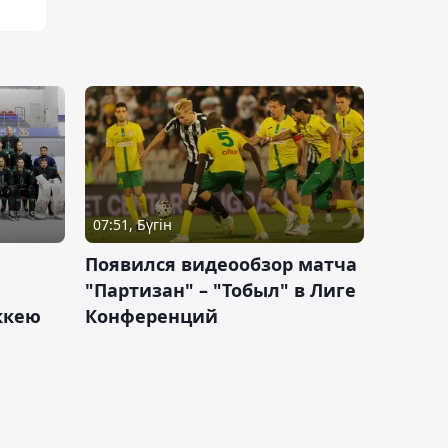
07:51, Бүгін
Появился видеообзор матча
"Партизан" – "Тобыл" в Лиге
оккею
Конференций