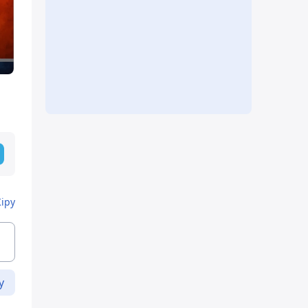
Кіру
у