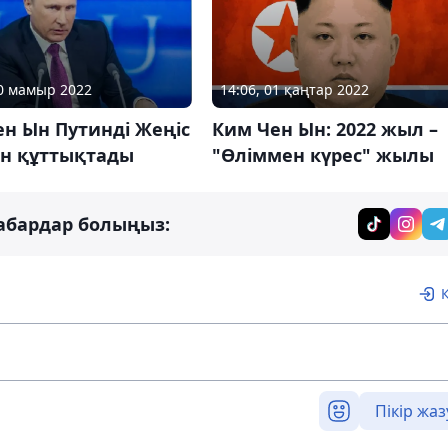
10 мамыр 2022
14:06, 01 қаңтар 2022
н Ын Путинді Жеңіс
Ким Чен Ын: 2022 жыл –
ен құттықтады
"Өліммен күрес" жылы
абардар болыңыз:
Пікір жаз