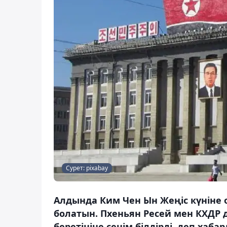
Сурет: pixabay
Алдында Ким Чен Ын Жеңіс күніне 
болатын. Пхеньян Ресей мен КХДР
беретініне сенім білдірді, деп хаба