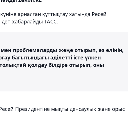
үніне арналған құттықтау хатында Ресей
, деп хабарлайды ТАСС.
 мен проблемаларды жеңе отырып, өз елінің
орғау бағытындағы әділетті істе үлкен
 толықтай қолдау білдіре отырып, оны
 Ресей Президентіне мықты денсаулық және орыс