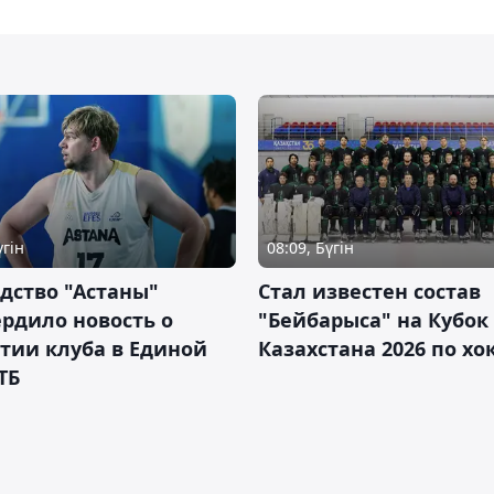
үгін
08:09, Бүгін
дство "Астаны"
Стал известен состав
рдило новость о
"Бейбарыса" на Кубок
тии клуба в Единой
Казахстана 2026 по х
ТБ