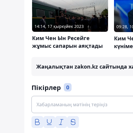
14:14, 17 қыркүйек 2023
09:28, 
Ким Чен Ын Ресейге
Ким Че
жұмыс сапарын аяқтады
күнім
Жаңалықтан zakon.kz сайтында х
Пікірлер
0