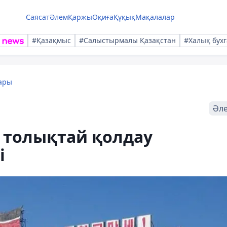
Саясат
Әлем
Қаржы
Оқиға
Құқық
Мақалалар
#Қазақмыс
#Салыстырмалы Қазақстан
#Халық бухг
ары
Әл
 толықтай қолдау
і