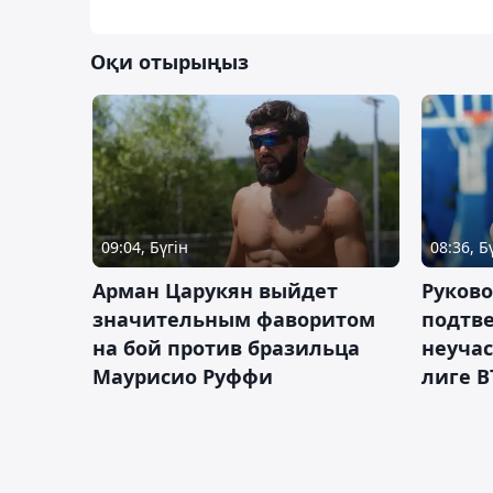
Оқи отырыңыз
09:04, Бүгін
08:36, Б
Арман Царукян выйдет
Руково
значительным фаворитом
подтве
на бой против бразильца
неучас
Маурисио Руффи
лиге В