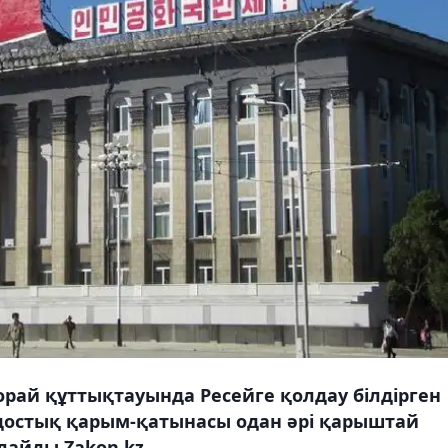
орай құттықтауында Ресейге қолдау білдірген
 достық қарым-қатынасы одан әрі қарыштай
рлайды Zakon.kz.