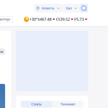
Алматы
Қаз
+30°
$
467.48
€
539.52
₽
5.73
алтері
ем
Соңғы
Танымал