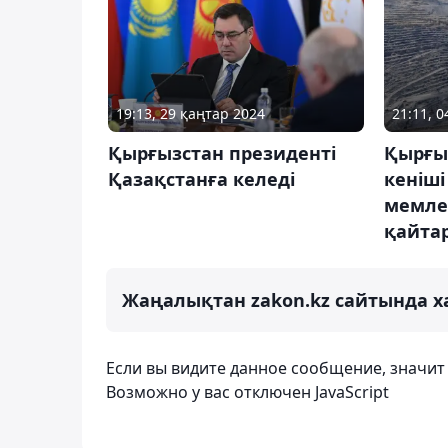
19:13, 29 қаңтар 2024
21:11, 0
Қырғызстан президенті
Қырғыз
Қазақстанға келеді
кеніші
мемле
қайта
Жаңалықтан zakon.kz сайтында х
Если вы видите данное сообщение, значи
Возможно у вас отключен JavaScript