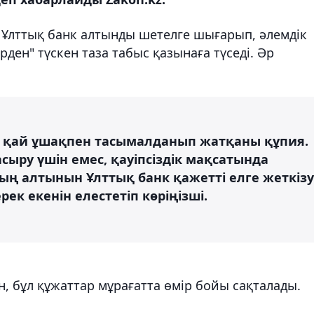
 Ұлттық банк алтынды шетелге шығарып, әлемдік
ден" түскен таза табыс қазынаға түседі. Әр
, қай ұшақпен тасымалданып жатқаны құпия.
ыру үшін емес, қауіпсіздік мақсатында
ың алтынын Ұлттық банк қажетті елге жеткізу
ек екенін елестетіп көріңізші.
 бұл құжаттар мұрағатта өмір бойы сақталады.