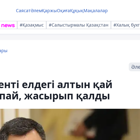
Саясат
Әлем
Қаржы
Оқиға
Құқық
Мақалалар
#Қазақмыс
#Салыстырмалы Қазақстан
#Халық бухг
ары
Әл
нті елдегі алтын қай
тпай, жасырып қалды