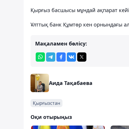
Қырғыз басшысы мұндай ақпарат кей
Ұлттық банк Құмтөр кен орнындағы 
Мақаламен бөлісу:
Аида Тақабаева
Қырғызстан
Оқи отырыңыз