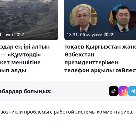
4 сәуір 2022
18:31, 06 маусым 2022
дар ең ірі алтын
Тоқаев Қырғызстан жән
 — «Құмтөрді»
Өзбекстан
кет меншігіне
президенттерімен
рып алды
телефон арқылы сөйлес
абардар болыңыз:
т возникли проблемы с работой системы комментариев.