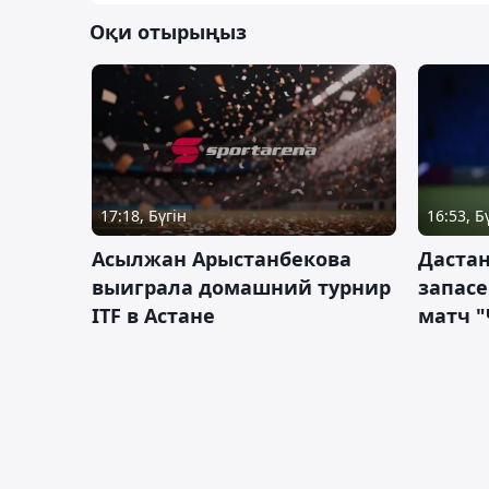
Оқи отырыңыз
17:18, Бүгін
16:53, Б
Асылжан Арыстанбекова
Дастан
выиграла домашний турнир
запас
ITF в Астане
матч "