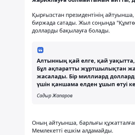
Қырғызстан президентінің айтуынша,
биржада сатады. Жыл соңында "Құмтөр
долларды бақылауға болады.
Алтынның қай елге, қай уақытта
Бұл ақпаратты жұртшылықтан жас
жасалады. Бір миллиард доллард
үшін қаншама елден ұшып өтуі кер
Садыр Жапаров
Оның айтуынша, барлығы құжатталған,
Мемлекетті ешкім алдамайды.