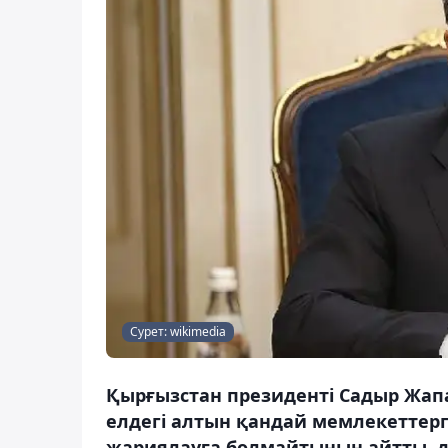
Сурет: wikimedia
Қырғызстан президенті Садыр Жапа
елдегі алтын қандай мемлекеттер
жариялауға болмайтынын айтты, д