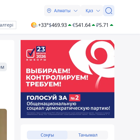
Алматы
Қаз
+33°
$
469.93
€
541.64
₽
5.71
алтері
ем
Соңғы
Танымал