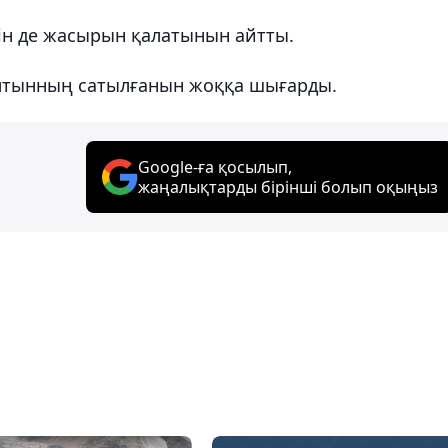
ін де жасырын қалатынын айтты.
алтынның сатылғанын жоққа шығарды.
Google-ға қосылып,
жаңалықтарды бірінші болып оқыңыз