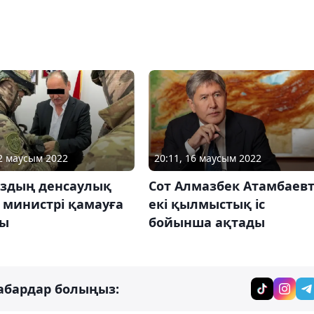
02 маусым 2022
20:11, 16 маусым 2022
здың денсаулық
Сот Алмазбек Атамбаев
 министрі қамауға
екі қылмыстық іс
ды
бойынша ақтады
абардар болыңыз: