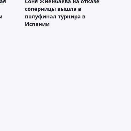
ая
Соня Жиенбаева на отказе
соперницы вышла в
и
полуфинал турнира в
Испании