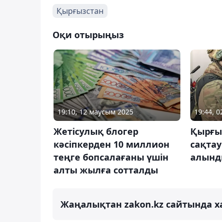
Қырғызстан
Оқи отырыңыз
19:10, 12 маусым 2025
19:44, 
Жетісулық блогер
Қырғы
кәсіпкерден 10 миллион
сақтау
теңге бопсалағаны үшін
алын
алты жылға сотталды
Жаңалықтан zakon.kz сайтында х