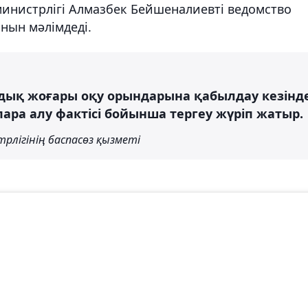
министрлігі Алмазбек Бейшеналиевті ведомство
анын мәлімдеді.
андық жоғары оқу орындарына қабылдау кезінд
 пара алу фактісі бойынша тергеу жүріп жатыр.
трлігінің баспасөз қызметі