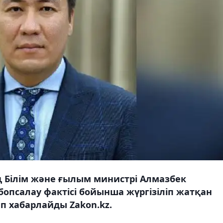
 Білім және ғылым министрі Алмазбек
бопсалау фактісі бойынша жүргізіліп жатқан
еп хабарлайды Zakon.kz.