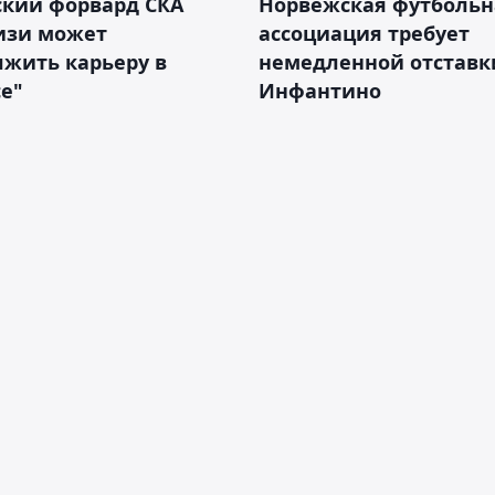
ский форвард СКА
Норвежская футбольн
изи может
ассоциация требует
жить карьеру в
немедленной отставк
е"
Инфантино