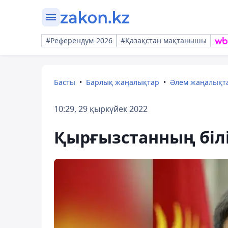
#Референдум-2026
#Қазақстан мақтанышы
Басты
Барлық жаңалықтар
Әлем жаңалықт
10:29, 29 қыркүйек 2022
Қырғызстанның біл