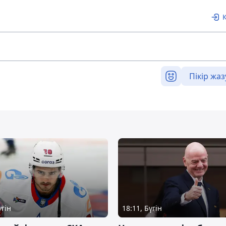
Пікір жаз
үгін
18:11, Бүгін