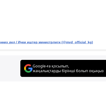
них дел / Ички иштер министрлиги (@mvd_official_kg)
Google-ға қосылып,
жаңалықтарды бірінші болып оқыңыз