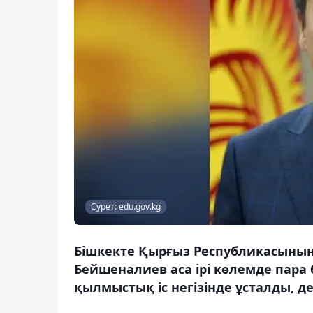
Сурет: edu.gov.kg
Бішкекте Қырғыз Республикасының
Бейшеналиев аса ірі көлемде пара 
қылмыстық іс негізінде ұсталды, д