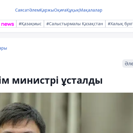
Саясат
Әлем
Қаржы
Оқиға
Құқық
Мақалалар
#Қазақмыс
#Салыстырмалы Қазақстан
#Халық бухг
ары
Әл
ім министрі ұсталды