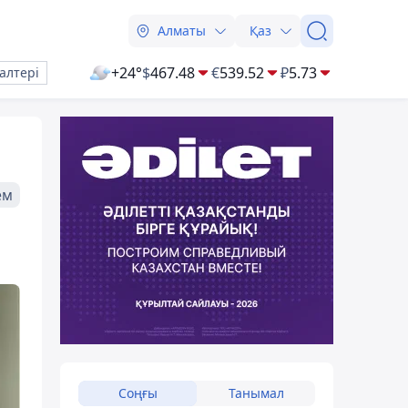
Алматы
Қаз
+24°
$
467.48
€
539.52
₽
5.73
алтері
ем
Соңғы
Танымал