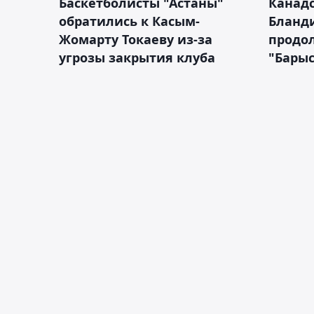
Баскетболисты "Астаны"
Канад
обратились к Касым-
Бланд
Жомарту Токаеву из-за
продол
угрозы закрытия клуба
"Барыс