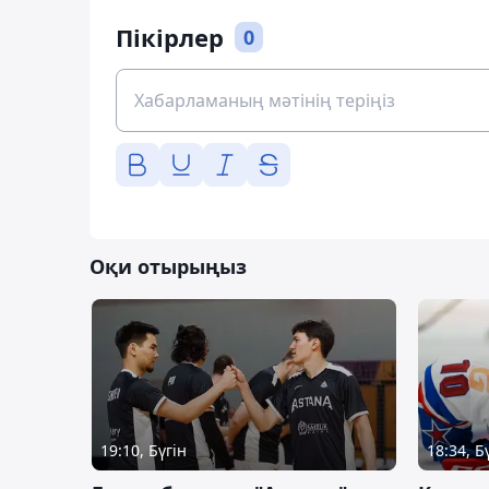
Пікірлер
0
Оқи отырыңыз
19:10, Бүгін
18:34, Б