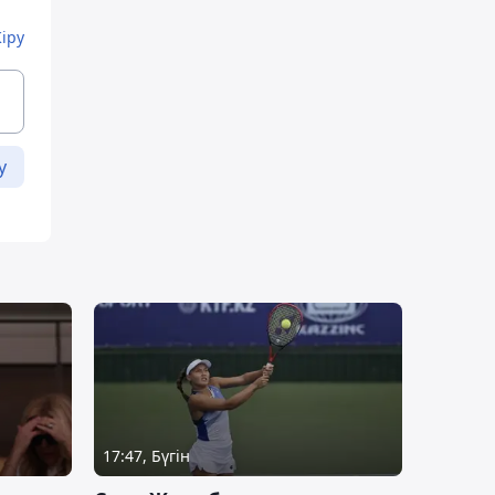
Кіру
у
17:47, Бүгін