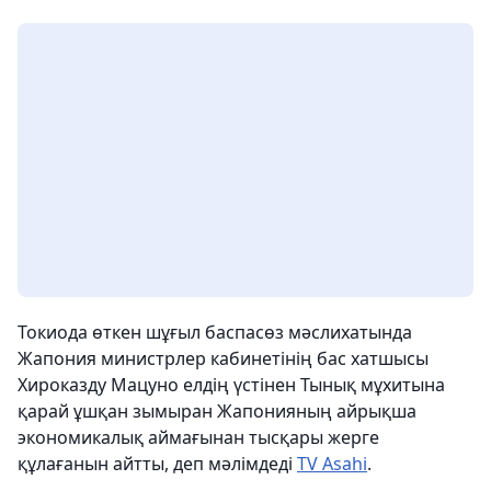
Токиода өткен шұғыл баспасөз мәслихатында
Жапония министрлер кабинетінің бас хатшысы
Хироказду Мацуно елдің үстінен Тынық мұхитына
қарай ұшқан зымыран Жапонияның айрықша
экономикалық аймағынан тысқары жерге
құлағанын айтты, деп мәлімдеді
TV Asahi
.