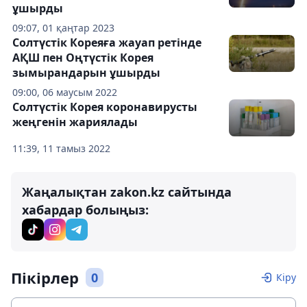
ұшырды
09:07, 01 қаңтар 2023
Солтүстік Кореяға жауап ретінде
АҚШ пен Оңтүстік Корея
зымырандарын ұшырды
09:00, 06 маусым 2022
Солтүстік Корея коронавирусты
жеңгенін жариялады
11:39, 11 тамыз 2022
Жаңалықтан zakon.kz сайтында
хабардар болыңыз:
Пікірлер
0
Кіру