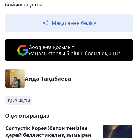
бойынша ұшты.
Мақаламен бөлісу
Google-ға қосылып,
жаңалықтарды бірінші болып оқыңыз
Аида Тақабаева
Қызықты
Оқи отырыңыз
Солтүстік Корея Жапон теңізіне
қарай баллистикалық зымыран