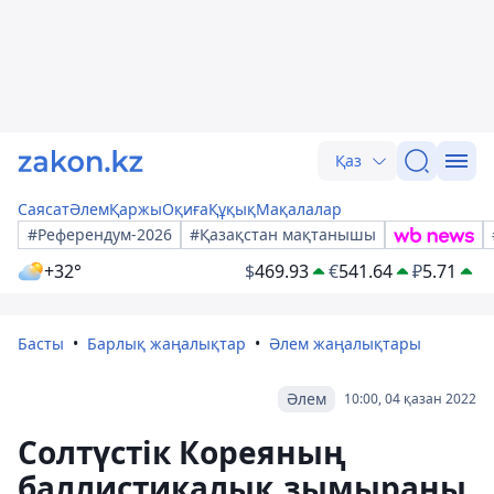
Қаз
Саясат
Әлем
Қаржы
Оқиға
Құқық
Мақалалар
#Референдум-2026
#Қазақстан мақтанышы
+32°
$
469.93
€
541.64
₽
5.71
Басты
Барлық жаңалықтар
Әлем жаңалықтары
Әлем
10:00, 04 қазан 2022
Солтүстік Кореяның
баллистикалық зымыраны