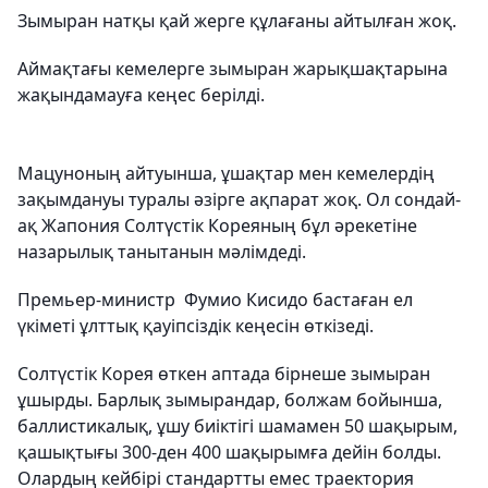
Зымыран натқы қай жерге құлағаны айтылған жоқ.
Аймақтағы кемелерге зымыран жарықшақтарына
жақындамауға кеңес берілді.
Мацуноның айтуынша, ұшақтар мен кемелердің
зақымдануы туралы әзірге ақпарат жоқ. Ол сондай-
ақ Жапония Солтүстік Кореяның бұл әрекетіне
назарылық танытанын мәлімдеді.
Премьер-министр Фумио Кисидо бастаған ел
үкіметі ұлттық қауіпсіздік кеңесін өткізеді.
Солтүстік Корея өткен аптада бірнеше зымыран
ұшырды. Барлық зымырандар, болжам бойынша,
баллистикалық, ұшу биіктігі шамамен 50 шақырым,
қашықтығы 300-ден 400 шақырымға дейін болды.
Олардың кейбірі стандартты емес траектория