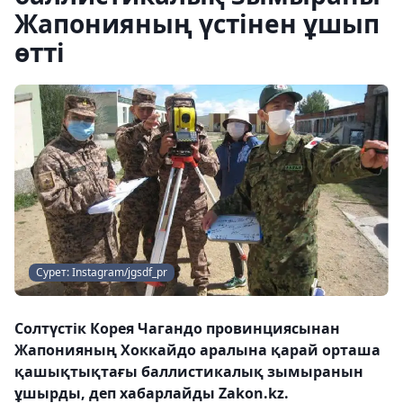
Жапонияның үстінен ұшып
өтті
Сурет: Instagram/jgsdf_pr
Солтүстік Корея Чагандо провинциясынан
Жапонияның Хоккайдо аралына қарай орташа
қашықтықтағы баллистикалық зымыранын
ұшырды, деп хабарлайды Zakon.kz.