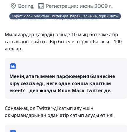
Сурет: Илон Масктың Twitter-дегі парақшасының скриншоты
Миллиардер қазірдің өзінде 10 мың бөтелке әтір
сатылғанын айтты. Бір бөтеле әтірдің бағасы – 100
доллар.
Менің атағыммен парфюмерия бизнесіне
кіру сөзсіз еді, неге одан сонша қаштым
екен!? – деп жазды Илон Маск Twitter-де.
Сондай-ақ ол Twitter-ді сатып алу үшін
оқырмандарынан одан әтір сатып алуды өтінді.