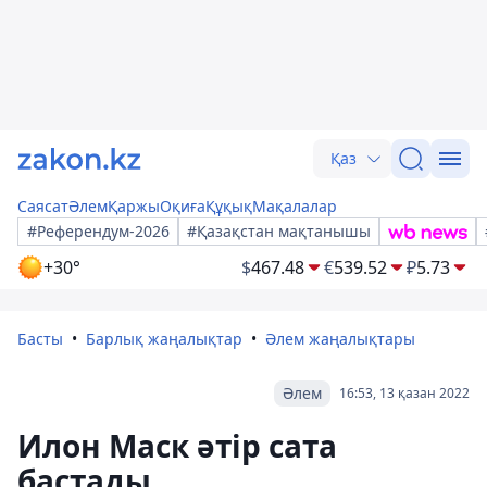
Қаз
Саясат
Әлем
Қаржы
Оқиға
Құқық
Мақалалар
#Референдум-2026
#Қазақстан мақтанышы
+30°
$
467.48
€
539.52
₽
5.73
Басты
Барлық жаңалықтар
Әлем жаңалықтары
Әлем
16:53, 13 қазан 2022
Илон Маск әтір сата
бастады