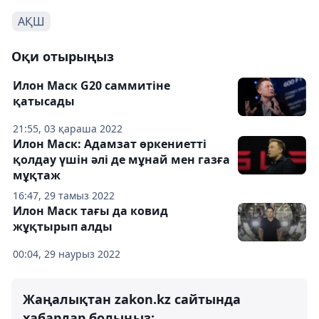
АҚШ
Оқи отырыңыз
Илон Маск G20 саммитіне
қатысады
21:55, 03 қараша 2022
Илон Маск: Адамзат өркениетті
қолдау үшін әлі де мұнай мен газға
мұқтаж
16:47, 29 тамыз 2022
Илон Маск тағы да ковид
жұқтырып алды
00:04, 29 наурыз 2022
Жаңалықтан zakon.kz сайтында
хабардар болыңыз: