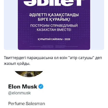
Твиттердегі парақшасына ол өзін "әтір сатушы" деп
жазып қойды.