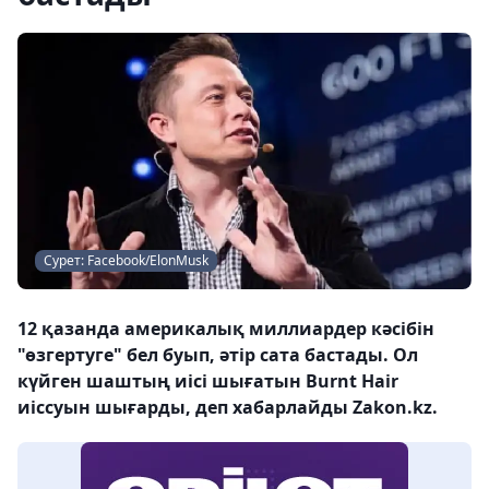
Сурет: Facebook/ElonMusk
12 қазанда америкалық миллиардер кәсібін
"өзгертуге" бел буып, әтір сата бастады. Ол
күйген шаштың иісі шығатын Burnt Hair
иіссуын шығарды, деп хабарлайды Zakon.kz.