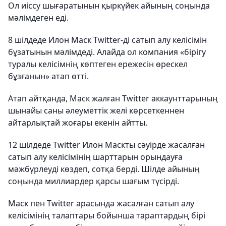
Ол иіссу шығаратынын қыркүйек айының соңында
мәлімдеген еді.
8 шілдеде Илон Маск Twitter-ді сатып алу келісімін
бұзатынын мәлімдеді. Алайда ол компания «бірігу
туралы келісімнің көптеген ережесін өрескел
бұзғанын» атап өтті.
Атап айтқанда, Маск жалған Twitter аккаунттарының
шынайы саны әлеуметтік желі көрсеткеннен
айтарлықтай жоғары екенін айтты.
12 шілдеде Twitter Илон Маскты сәуірде жасалған
сатып алу келісімінің шарттарын орындауға
мәжбүрлеуді көздеп, сотқа берді. Шілде айының
соңында миллиардер қарсы шағым түсірді.
Маск пен Twitter арасында жасалған сатып алу
келісімінің талаптары бойынша тараптардың бірі