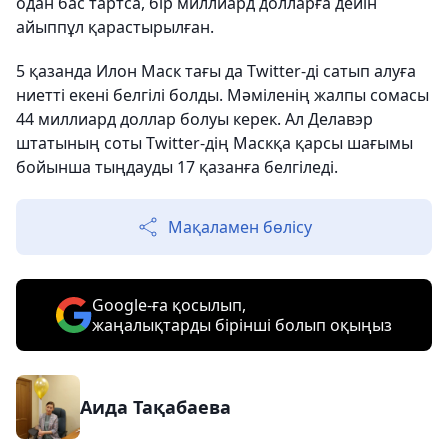
одан бас тартса, бір миллиард долларға дейін
айыппұл қарастырылған.
5 қазанда Илон Маск тағы да Twitter-ді сатып алуға
ниетті екені белгілі болды. Мәміленің жалпы сомасы
44 миллиард доллар болуы керек. Ал Делавэр
штатының соты Twitter-дің Маскқа қарсы шағымы
бойынша тыңдауды 17 қазанға белгіледі.
Мақаламен бөлісу
Google-ға қосылып,
жаңалықтарды бірінші болып оқыңыз
Аида Тақабаева