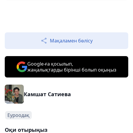
Мақаламен бөлісу
Google-ға қосылып,
жаңалықтарды бірінші болып оқыңыз
Камшат Сатиева
Еуроодақ
Оқи отырыңыз