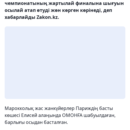
чемпионатының жартылай финалына шығуын
осылай атап өтуді жөн көрген көрінеді, деп
хабарлайды Zakon.kz.
Марокколық жас жанкүйерлер Париждің басты
көшесі Елисей алаңында ОМОНҒА шабуылдаған,
барлығы осыдан басталған.