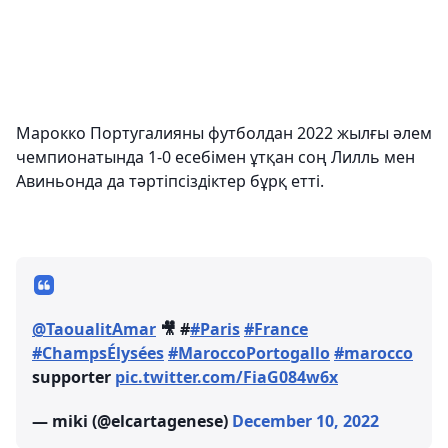
Марокко Португалияны футболдан 2022 жылғы әлем
чемпионатында 1-0 есебімен ұтқан соң Лилль мен
Авиньонда да тәртіпсіздіктер бұрқ етті.
@TaoualitAmar
🎥 #
#Paris
#France
#ChampsÉlysées
#MaroccoPortogallo
#marocco
supporter
pic.twitter.com/FiaG084w6x
— miki (@elcartagenese)
December 10, 2022