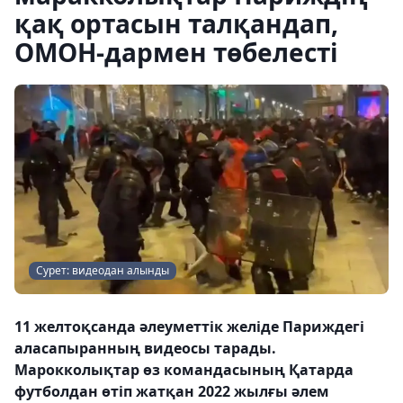
қақ ортасын талқандап,
ОМОН-дармен төбелесті
Сурет: видеодан алынды
11 желтоқсанда әлеуметтік желіде Париждегі
аласапыранның видеосы тарады.
Марокколықтар өз командасының Қатарда
футболдан өтіп жатқан 2022 жылғы әлем