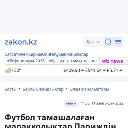
Қаз
Саясат
Әлем
Қаржы
Оқиға
Құқық
Мақалалар
#Референдум-2026
#Қазақстан мақтанышы
+30°
$
469.93
€
541.64
₽
5.71
Басты
Барлық жаңалықтар
Әлем жаңалықтары
Әлем
11:55, 11 желтоқсан 2022
Футбол тамашалаған
маракколықтар Париждің