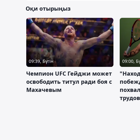
Оқи отырыңыз
09:39, Бүгін
09:00, Б
Чемпион UFC Гейджи может
"Наход
освободить титул ради боя с
побежд
Махачевым
похва
трудов