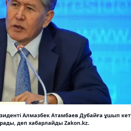
зиденті Алмазбек Атамбаев Дубайға ұшып кетт
рады, деп хабарлайды Zakon.kz.