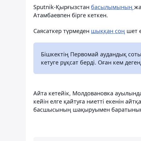
Sputnik-Қырғызстан
басылымының
жа
Атамбаевпен бірге кеткен.
Саясаткер түрмеден
шыққан соң
шет е
Бішкектің Первомай аудандық сот
кетуге рұқсат берді. Оған кем деге
Айта кетейік, Молдовановка ауылын
кейін елге қайтуға ниетті екенін айтқ
басшысының шақыруымен баратынын 