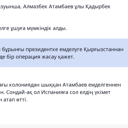
зуынша, Алмазбек Атамбаев ұлы Қадырбек
лге ұшуға мүмкіндік алды.
ы бұрынғы президентке емделуге Қырғызстаннан
нде бір операция жасау қажет.
дағы колониядан шыққан Атамбаев емделгеннен
ан. Сондай-ақ ол Испанияға сол елдің үкімет
атап өтті.