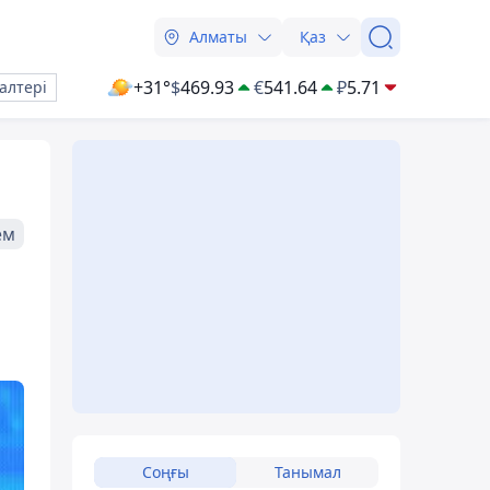
Алматы
Қаз
+31°
$
469.93
€
541.64
₽
5.71
алтері
ем
Соңғы
Танымал