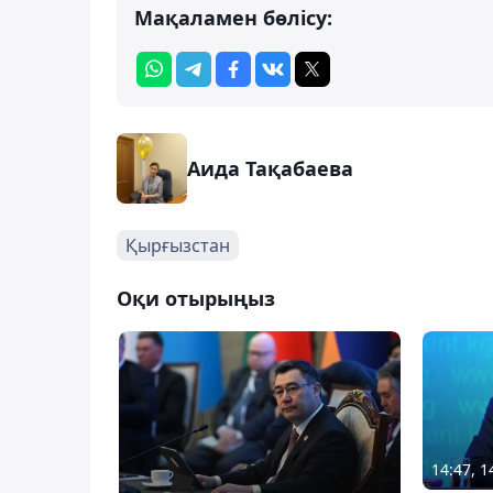
Мақаламен бөлісу:
Аида Тақабаева
Қырғызстан
Оқи отырыңыз
14:47, 