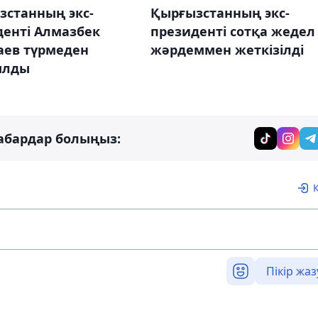
зстанның экс-
Қырғызстанның экс-
денті Алмазбек
президенті сотқа жедел
аев түрмеден
жәрдеммен жеткізілді
ылды
абардар болыңыз:
Пікір жаз