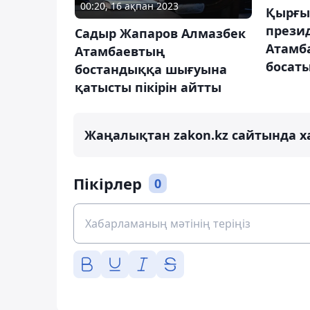
00:20, 16 ақпан 2023
Қырғы
прези
Садыр Жапаров Алмазбек
Атамб
Атамбаевтың
босат
бостандыққа шығуына
қатысты пікірін айтты
Жаңалықтан zakon.kz сайтында х
Пікірлер
0