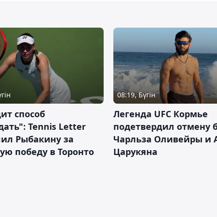
үгін
08:19, Бүгін
ит способ
Легенда UFC Кормье
ать": Tennis Letter
подетвердил отмену 
лил Рыбакину за
Чарльза Оливейры и 
ую победу в Торонто
Царукяна