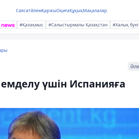
Саясат
Әлем
Қаржы
Оқиға
Құқық
Мақалалар
#Қазақмыс
#Салыстырмалы Қазақстан
#Халық бухг
ары
Әл
 емделу үшін Испанияға