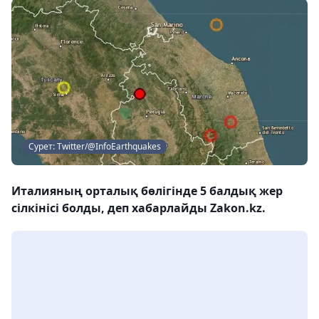
Сурет: Twitter/@InfoEarthquakes
Италияның орталық бөлігінде 5 балдық жер
сілкінісі болды, деп хабарлайды Zakon.kz.