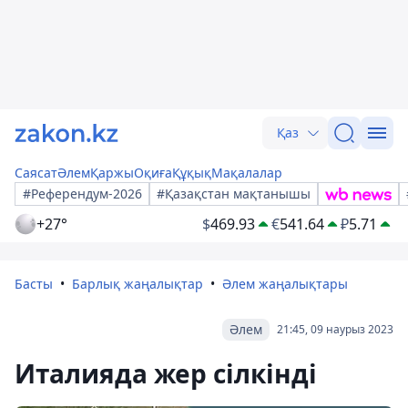
Қаз
Саясат
Әлем
Қаржы
Оқиға
Құқық
Мақалалар
#Референдум-2026
#Қазақстан мақтанышы
+27°
$
469.93
€
541.64
₽
5.71
Басты
Барлық жаңалықтар
Әлем жаңалықтары
Әлем
21:45, 09 наурыз 2023
Италияда жер сілкінді