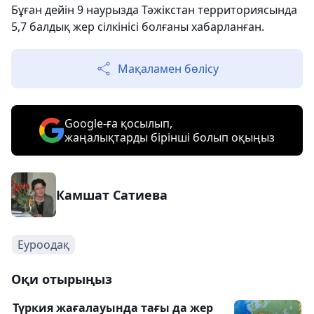
Бұған дейін 9 наурызда Тәжікстан территориясында
5,7 балдық жер сілкінісі болғаны хабарланған.
Мақаламен бөлісу
Google-ға қосылып,
жаңалықтарды бірінші болып оқыңыз
Камшат Сатиева
Еуроодақ
Оқи отырыңыз
Түркия жағалауында тағы да жер