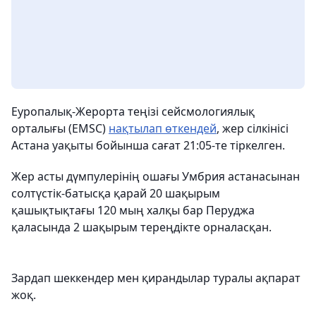
Еуропалық-Жерорта теңізі сейсмологиялық
орталығы (EMSC)
нақтылап өткендей
, жер сілкінісі
Астана уақыты бойынша сағат 21:05-те тіркелген.
Жер асты дүмпулерінің ошағы Умбрия астанасынан
солтүстік-батысқа қарай 20 шақырым
қашықтықтағы 120 мың халқы бар Перуджа
қаласында 2 шақырым тереңдікте орналасқан.
Зардап шеккендер мен қирандылар туралы ақпарат
жоқ.