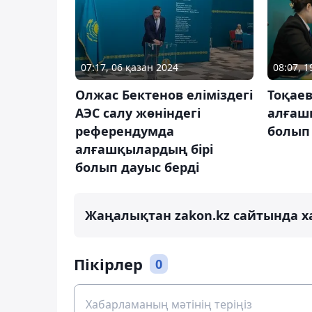
07:17, 06 қазан 2024
08:07, 
Олжас Бектенов еліміздегі
Тоқаев
АЭС салу жөніндегі
алғаш
референдумда
болып 
алғашқылардың бірі
болып дауыс берді
Жаңалықтан zakon.kz сайтында х
Пікірлер
0