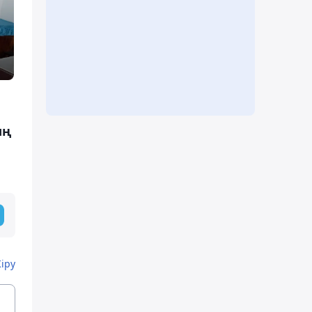
ың
Кіру