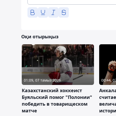
Оқи отырыңыз
01:09, 07 тамыз 2026
00:44, 
Казахстанский хоккеист
Анкала
Буяльский помог "Полонии"
счита
победить в товарищеском
велич
матче
истор