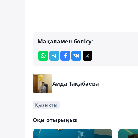
Мақаламен бөлісу:
Аида Тақабаева
Қызықты
Оқи отырыңыз