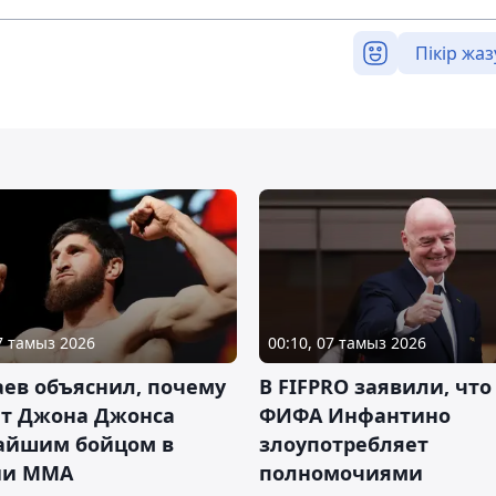
Пікір жаз
07 тамыз 2026
00:10, 07 тамыз 2026
ев объяснил, почему
В FIFPRO заявили, что
ет Джона Джонса
ФИФА Инфантино
айшим бойцом в
злоупотребляет
ии ММА
полномочиями