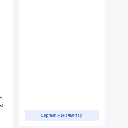
.
н
да
Барлық жаңалықтар