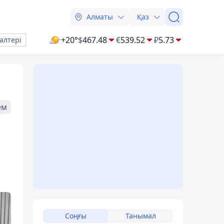
Алматы
Қаз
+20°
$
467.48
€
539.52
₽
5.73
алтері
ем
Соңғы
Танымал