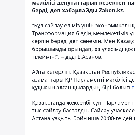
мәжілісі депутаттарын кезектен т
берді, деп хабарлайды Zakon.kz.
"Бұл сайлау еліміз үшін экономикалы
Трансформация біздің мемлекетіміз үш
серпін береді деп сенемін. Мен Қаза
борышымды орындап, өз үлесімді қосқ
тілеймін!", – деді Е.Асанов.
Айта кетерлігі, Қазақстан Республи
азаматтары ҚР Парламенті мәжілісі д
құқығын алғашқылардың бірі болып
п
Қазақстанда жексенбі күні Парламент
тыс сайлау басталды. Сайлау учаскеле
Астана уақыты бойынша 20:00-ге дей