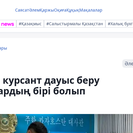
Саясат
Әлем
Қаржы
Оқиға
Құқық
Мақалалар
#Қазақмыс
#Салыстырмалы Қазақстан
#Халық бухг
ары
Әл
 курсант дауыс беру
рдың бірі болып