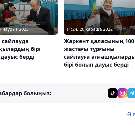
19 наурыз 2023
11:24, 20 қараша 2022
 сайлауда
Жаркент қаласының 100
қылардың бірі
жастағы тұрғыны
дауыс берді
сайлауға алғашқылард
бірі болып дауыс берді
абардар болыңыз: