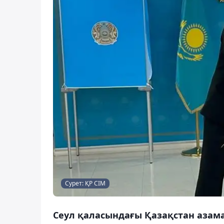
Сурет: ҚР СІМ
Сеул қаласындағы Қазақстан азама