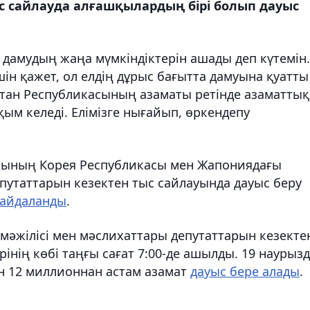
ыс сайлауда алғашқылардың бірі болып дауыс
қ дамудың жаңа мүмкіндіктерін ашады деп күтемін
ін қажет, ол елдің дұрыс бағытта дамуына қуатты
қстан Республикасының азаматы ретінде азаматтық
ым келеді. Елімізге нығайып, өркендепу
касының Корея Республикасы мен Жапониядағы
епутаттарын кезектен тыс сайлауында дауыс беру
айдаланды
.
 мәжілісі мен мәслихаттары депутаттарын кезекте
рінің көбі таңғы сағат 7:00-де ашылды. 19 наурыз
ін 12 миллионнан астам азамат
дауыс бере алады
.