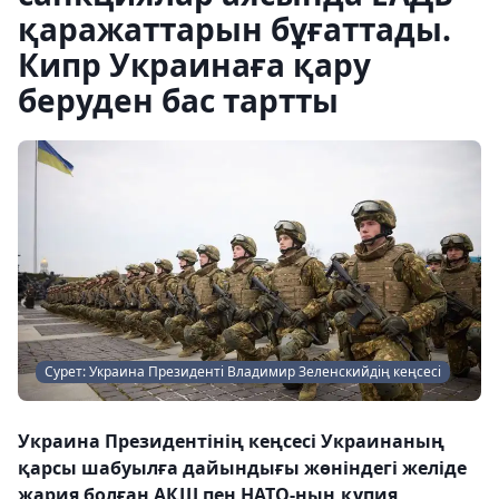
қаражаттарын бұғаттады.
Кипр Украинаға қару
беруден бас тартты
Сурет: Украина Президенті Владимир Зеленскийдің кеңсесі
Украина Президентінің кеңсесі Украинаның
қарсы шабуылға дайындығы жөніндегі желіде
жария болған АҚШ пен НАТО-ның құпия