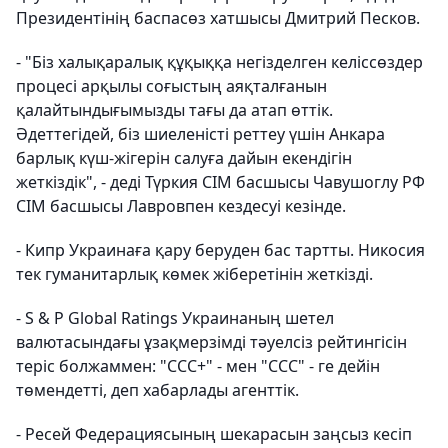
Президентінің баспасөз хатшысы Дмитрий Песков.
- "Біз халықаралық құқыққа негізделген келіссөздер
процесі арқылы соғыстың аяқталғанын
қалайтындығымызды тағы да атап өттік.
Әдеттегідей, біз шиеленісті реттеу үшін Анкара
барлық күш-жігерін салуға дайын екендігін
жеткіздік", - деді Түркия СІМ басшысы Чавушоглу РФ
СІМ басшысы Лавровпен кездесуі кезінде.
- Кипр Украинаға қару беруден бас тартты. Никосия
тек гуманитарлық көмек жіберетінін жеткізді.
- S & P Global Ratings Украинаның шетел
валютасындағы ұзақмерзімді тәуелсіз рейтингісін
теріс болжаммен: "CCC+" - мен "CCC" - ге дейін
төмендетті, деп хабарлады агенттік.
- Ресей Федерациясының шекарасын заңсыз кесіп