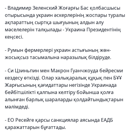
- Владимир Зеленский Жоғарғы Бас қолбасшысы
отырысында украин әскерлерінің жоспары туралы
ақпараттың сыртқа шығуының алдын алу
мәселелерін талқылады - Украина Президентінің
кеңсесі.
- Румын фермерлері украин астығының жөн-
жосықсыз тасымалына наразылық білдіруде.
- Си Цзиньпин мен Макрон Гуанчжоуда бейресми
кездесу өткізді. Олар халықаралық құқық пен БҰҰ
Жарғысының қағидаттары негізінде Украинада
бейбітшілікті қалпына келтіру бойынша қолға
алынған барлық шараларды қолдайтындықтарын
мәлімдеді.
- ЕО Ресейге қарсы санкциялар аясында ЕАДБ
қаражаттарын бұғаттады.