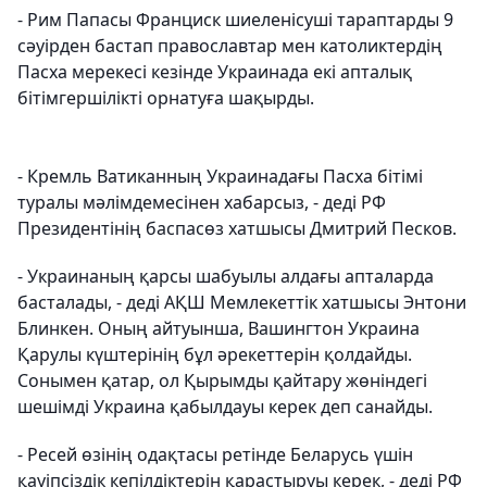
- Рим Папасы Франциск шиеленісуші тараптарды 9
сәуірден бастап православтар мен католиктердің
Пасха мерекесі кезінде Украинада екі апталық
бітімгершілікті орнатуға шақырды.
- Кремль Ватиканның Украинадағы Пасха бітімі
туралы мәлімдемесінен хабарсыз, - деді РФ
Президентінің баспасөз хатшысы Дмитрий Песков.
- Украинаның қарсы шабуылы алдағы апталарда
басталады, - деді АҚШ Мемлекеттік хатшысы Энтони
Блинкен. Оның айтуынша, Вашингтон Украина
Қарулы күштерінің бұл әрекеттерін қолдайды.
Сонымен қатар, ол Қырымды қайтару жөніндегі
шешімді Украина қабылдауы керек деп санайды.
- Ресей өзінің одақтасы ретінде Беларусь үшін
қауіпсіздік кепілдіктерін қарастыруы керек, - деді РФ