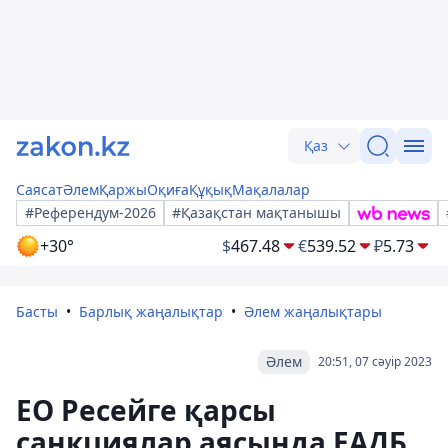
Қаз
Саясат
Әлем
Қаржы
Оқиға
Құқық
Мақалалар
#Референдум-2026
#Қазақстан мақтанышы
+30°
$
467.48
€
539.52
₽
5.73
Басты
Барлық жаңалықтар
Әлем жаңалықтары
Әлем
20:51, 07 сәуір 2023
ЕО Ресейге қарсы
санкциялар аясында ЕАДБ