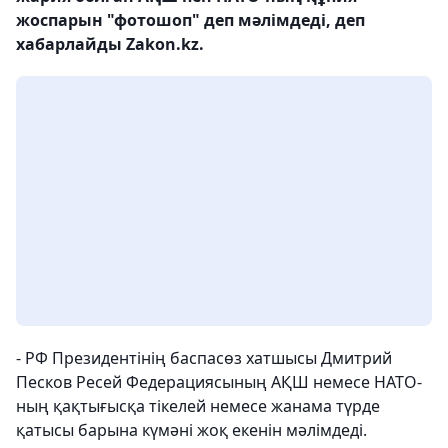
жоспарын "фотошоп" деп мәлімдеді, деп
хабарлайды Zakon.kz.
- РФ Президентінің баспасөз хатшысы Дмитрий
Песков Ресей Федерациясының АҚШ немесе НАТО-
ның қақтығысқа тікелей немесе жанама түрде
қатысы барына күмәні жоқ екенін мәлімдеді.