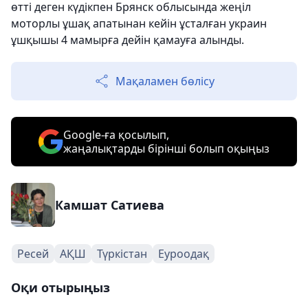
өтті деген күдікпен Брянск облысында жеңіл
моторлы ұшақ апатынан кейін ұсталған украин
ұшқышы 4 мамырға дейін қамауға алынды.
Мақаламен бөлісу
Google-ға қосылып,
жаңалықтарды бірінші болып оқыңыз
Камшат Сатиева
Ресей
АҚШ
Түркістан
Еуроодақ
Оқи отырыңыз