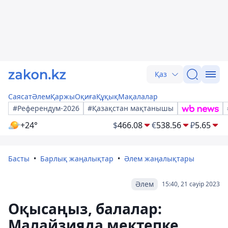
Қаз
Саясат
Әлем
Қаржы
Оқиға
Құқық
Мақалалар
#Референдум-2026
#Қазақстан мақтанышы
+24°
$
466.08
€
538.56
₽
5.65
Басты
Барлық жаңалықтар
Әлем жаңалықтары
Әлем
15:40, 21 сәуір 2023
Оқысаңыз, балалар:
Малайзияда мектепке