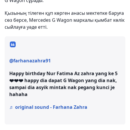
G Wagon сұрады.
Қызының тілеген құп көрген анасы мектепке баруға
сөз берсе, Mercedes G Wagon маркалы қымбат көлік
сыйлауға уәде етті.
@farhanazahra91
Happy birthday Nur Fatima Az zahra yang ke 5
❤️❤️❤️ happy dia dapat G Wagon yang dia nak,
sampai dia asyik mintak nak pegang kunci je
hahaha
♬ original sound - Farhana Zahra