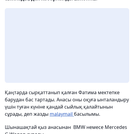
Қаңтарда сырқаттанып қалған Фатима мектепке
барудан бас тартады. Анасы оны оқуға ынталандыру
үшін туған күніне қандай сыйлық қалайтынын
сұрады, деп жазды
malaymail
басылымы.
Шынашақтай қыз анасынан BMW немесе Mercedes