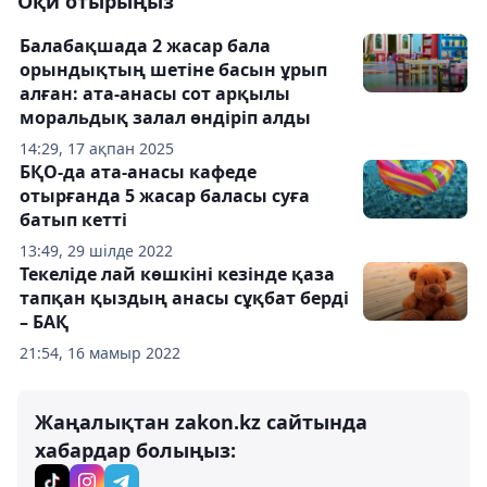
Оқи отырыңыз
Балабақшада 2 жасар бала
орындықтың шетіне басын ұрып
алған: ата-анасы сот арқылы
моральдық залал өндіріп алды
14:29, 17 ақпан 2025
БҚО-да ата-анасы кафеде
отырғанда 5 жасар баласы суға
батып кетті
13:49, 29 шілде 2022
Текеліде лай көшкіні кезінде қаза
тапқан қыздың анасы сұқбат берді
– БАҚ
21:54, 16 мамыр 2022
Жаңалықтан zakon.kz сайтында
хабардар болыңыз: