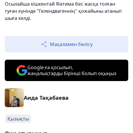
Осылайша кішкентай Фатима бес жасқа толған
туған күнінде "Гелендвагеннің" қожайыны атанып
шыға келді.
Мақаламен бөлісу
Google-ға қосылып,
жаңалықтарды бірінші болып оқыңыз
Аида Тақабаева
Қызықты