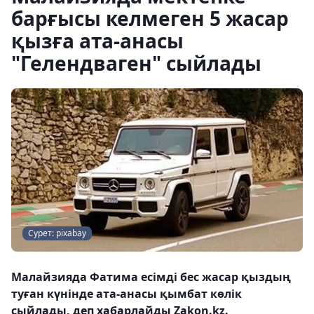
барғысы келмеген 5 жасар
қызға ата-анасы
"Гелендваген" сыйлады
Сурет: pixabay
Малайзияда Фатима есімді бес жасар қыздың
туған күнінде ата-анасы қымбат көлік
сыйлады, деп хабарлайды Zakon.kz.