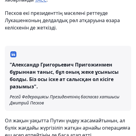
Песков екі президенттің мәселені реттеуде
Лукашенконың делдалдық рөл атқаруына өзара
келіскенін де жеткізді.
"Александр Григорьевич Пригожинмен
бұрыннан таныс, бұл оның жеке ұсынысы
болды. Біз осы іске ат салысқан ол кісіге
разымыз".
Ресей Федерациясы Президентінің баспасөз хатшысы
Дмитрий Песков
Ол жақын уақытта Путин үндеу жасамайтынын, ал
бүлік жағдайы жүргізіліп жатқан арнайы операцияға
еш әсер етпейтінін де баса атап өтті.