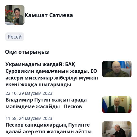
Камшат Сатиева
Ресей
Оқи отырыңыз
Украинадағы жағдай: БАҚ
Суровикин қамалғанын жазды, ЕО
әскери миссиялар жіберілуі мүмкін
екені жоққа шығармады
22:10, 29 маусым 2023
Владимир Путин жақын арада
мәлімдеме жасайды - Песков
11:58, 24 маусым 2023
Песков санкциялардың Путинге
қалай әсер етіп жатқанын айтты