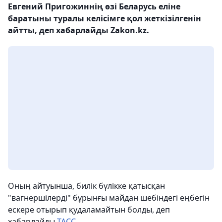
Евгений Пригожиннің өзі Беларусь еліне
баратыны туралы келісімге қол жеткізілгенін
айтты, деп хабарлайды Zakon.kz.
Оның айтуынша, билік бүлікке қатысқан
"вагнершілерді" бұрынғы майдан шебіндегі еңбегін
ескере отырып қудаламайтын болды, деп
хабарлайды
ТАСС
.