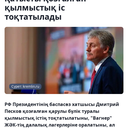
қылмыстық іс
тоқтатылады
Сурет: kremlin.ru
РФ Президентінің баспасөз хатшысы Дмитрий
Песков қозғалған қарулы бүлік туралы
қылмыстық істің тоқтатылатыны, "Вагнер"
ЖӘК-тің далалық лагерлеріне оралатыны, ал