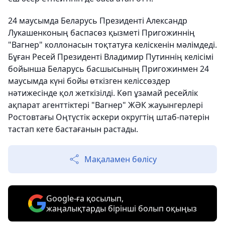
24 маусымда Беларусь Президенті Александр
Лукашенконың баспасөз қызметі Пригожиннің
"Вагнер" коллонасын тоқтатуға келіскенін мәлімдеді.
Бұған Ресей Президенті Владимир Путиннің келісімі
бойынша Беларусь басшысының Пригожинмен 24
маусымда күні бойы өткізген келіссөздер
нәтижесінде қол жеткізілді. Көп ұзамай ресейлік
ақпарат агенттіктері "Вагнер" ЖӘК жауынгерлері
Ростовтағы Оңтүстік әскери округтің штаб-пәтерін
тастап кете бастағанын растады.
Мақаламен бөлісу
Google-ға қосылып,
жаңалықтарды бірінші болып оқыңыз