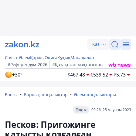
Қаз
Саясат
Әлем
Қаржы
Оқиға
Құқық
Мақалалар
#Референдум-2026
#Қазақстан мақтанышы
+30°
$
467.48
€
539.52
₽
5.73
Басты
Барлық жаңалықтар
Әлем жаңалықтары
Әлем
09:26, 25 маусым 2023
Песков: Пригожинге
қатысты қозғалған