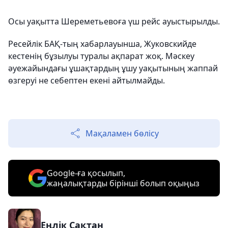
Осы уақытта Шереметьевоға үш рейс ауыстырылды.
Ресейлік БАҚ-тың хабарлауынша, Жуковскийде
кестенің бұзылуы туралы ақпарат жоқ. Мәскеу
әуежайындағы ұшақтардың ұшу уақытының жаппай
өзгеруі не себептен екені айтылмайды.
Мақаламен бөлісу
Google-ға қосылып,
жаңалықтарды бірінші болып оқыңыз
Еңлік Сақтан