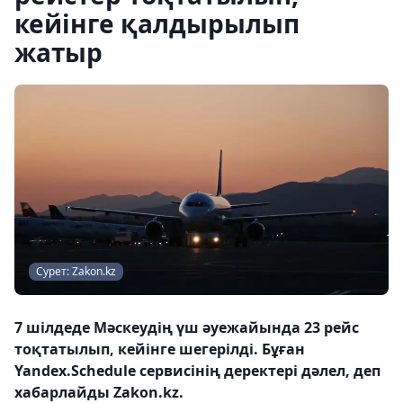
кейінге қалдырылып
жатыр
Сурет: Zakon.kz
7 шілдеде Мәскеудің үш әуежайында 23 рейс
тоқтатылып, кейінге шегерілді. Бұған
Yandex.Schedule сервисінің деректері дәлел, деп
хабарлайды Zakon.kz.