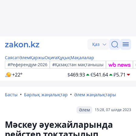
Қаз
Саясат
Әлем
Қаржы
Оқиға
Құқық
Мақалалар
#Референдум-2026
#Қазақстан мақтанышы
+22°
$
469.93
€
541.64
₽
5.71
Басты
Барлық жаңалықтар
Әлем жаңалықтары
Әлем
15:28, 07 шілде 2023
Мәскеу әуежайларында
рейстер тоқтатылып,