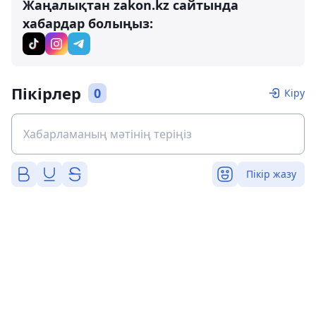
Жаңалықтан zakon.kz сайтында
хабардар болыңыз:
Пікірлер
0
Кіру
Пікір жазу