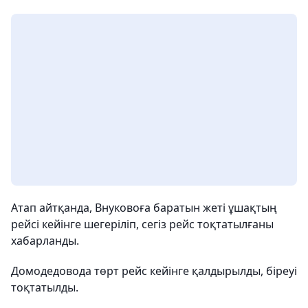
Атап айтқанда, Внуковоға баратын жеті ұшақтың
рейсі кейінге шегеріліп, сегіз рейс тоқтатылғаны
хабарланды.
Домодедовода төрт рейс кейінге қалдырылды, біреуі
тоқтатылды.