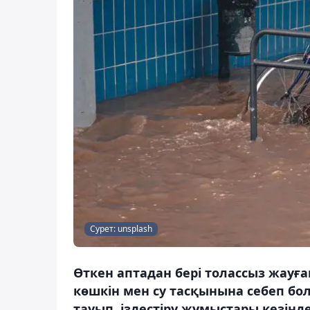
Сурет: unsplash
Өткен аптадан бері толассыз жауға
көшкін мен су тасқынына себеп бол
тауып, іздестіру жұмыстары кезінд