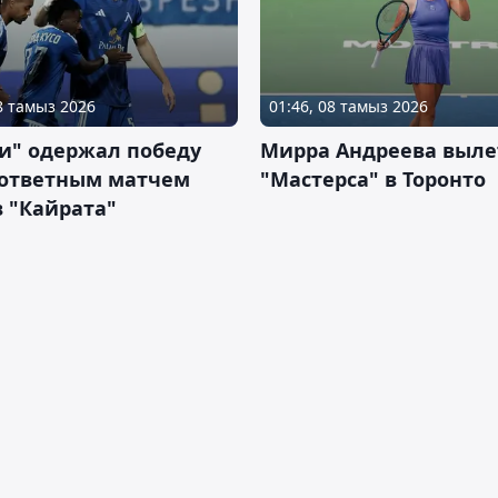
08 тамыз 2026
01:46, 08 тамыз 2026
и" одержал победу
Мирра Андреева выле
 ответным матчем
"Мастерса" в Торонто
 "Кайрата"