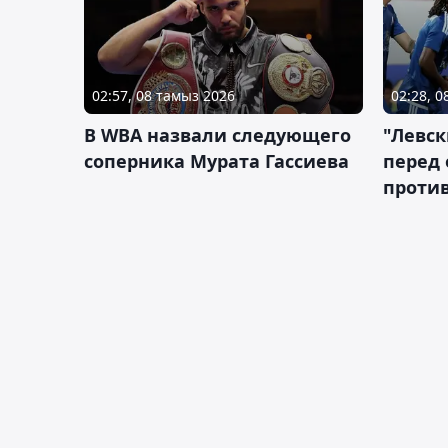
02:57, 08 тамыз 2026
02:28, 
В WBA назвали следующего
"Левск
соперника Мурата Гассиева
перед
против