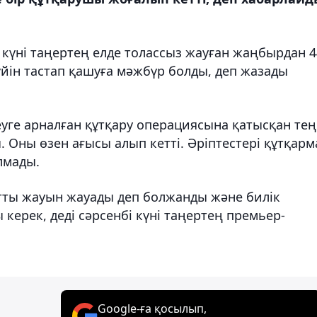
е күні таңертең елде толассыз жауған жаңбырдан 4
йін тастап қашуға мәжбүр болды, деп жазады
уге арналған құтқару операциясына қатысқан тең
ы. Оны өзен ағысы алып кетті. Әріптестері құтқарм
лмады.
тты жауын жауады деп болжанды және билік
керек, деді сәрсенбі күні таңертең премьер-
Google-ға қосылып,