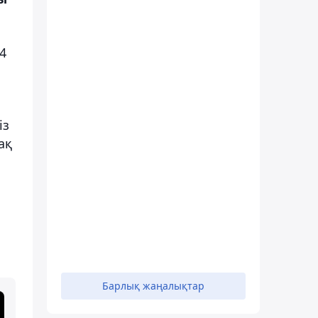
4
із
ақ
Барлық жаңалықтар