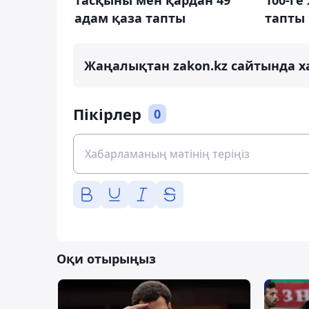
100-ге
адам қаза тапты
тапты
Жаңалықтан zakon.kz сайтында х
Пікірлер
0
Оқи отырыңыз