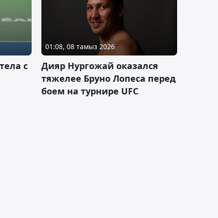
01:08, 08 тамыз 2026
тела с
Дияр Нургожай оказался
тяжелее Бруно Лопеса перед
боем на турнире UFC