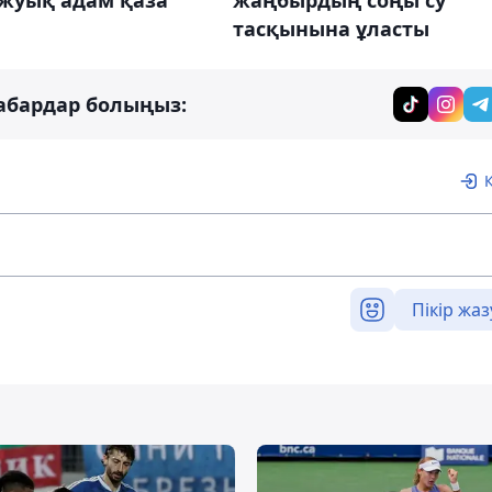
 жуық адам қаза
жаңбырдың соңы су
тасқынына ұласты
абардар болыңыз:
Пікір жаз