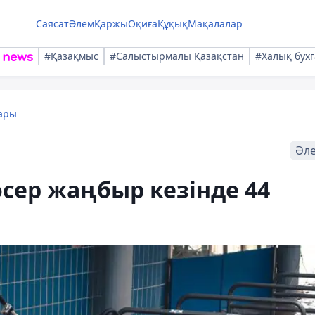
Саясат
Әлем
Қаржы
Оқиға
Құқық
Мақалалар
#Қазақмыс
#Салыстырмалы Қазақстан
#Халық бухг
ары
Әл
өсер жаңбыр кезінде 44