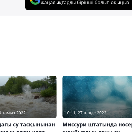
жаңалықтарды бірінші болып оқыңыз
29 тамыз 2022
10:11, 27 шілде 2022
дағы су тасқынынан
Миссури штатында нөсе