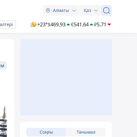
Алматы
Қаз
+23°
$
469.93
€
541.64
₽
5.71
алтері
ем
Соңғы
Танымал