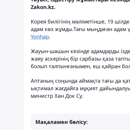
Zakon.kz.
Корея билігінің мәліметінше, 19 шілд
адам көз жұмды.Тағы мыңдаған адам ү
Yonhap
.
Жауын-шашын кезінде адамдарды ізде
жаяу әскерінің бір сарбазы қаза тапт
болып талпынғанымен, еш қайран бо
Аптаның соңында аймақта тағы да қа
ықтимал жағдайға мұқият дайындалуы 
министр Хан Док Су.
Мақаламен бөлісу: