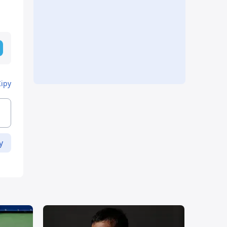
Кіру
у