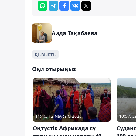
Аида Тақабаева
Қызықты
Оқи отырыңыз
11:46, 12 маусым 2025
10:57, 
Оңтүстік Африкада су
Судан
тасқыны мен қардан 49