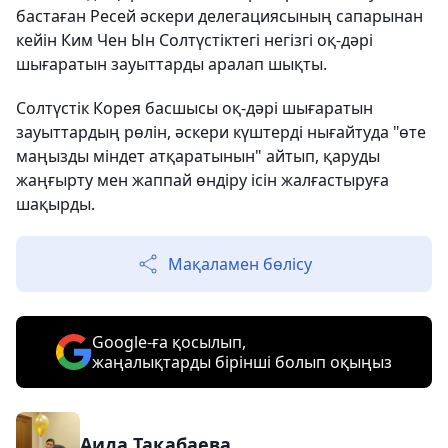
бастаған Ресей әскери делегациясының сапарынан
кейін Ким Чен Ын Солтүстіктегі негізгі оқ-дәрі
шығаратын зауыттарды аралап шықты.
Солтүстік Корея басшысы оқ-дәрі шығаратын
зауыттардың рөлін, әскери күштерді нығайтуда "өте
маңызды міндет атқаратынын" айтып, қаруды
жаңғырту мен жаппай өндіру ісін жалғастыруға
шақырды.
Мақаламен бөлісу
Google-ға қосылып,
жаңалықтарды бірінші болып оқыңыз
Аида Тақабаева