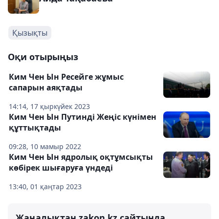
Қызықты
Оқи отырыңыз
Ким Чен Ын Ресейге жұмыс
сапарын аяқтады
14:14, 17 қыркүйек 2023
Ким Чен Ын Путинді Жеңіс күнімен
құттықтады
09:28, 10 мамыр 2022
Ким Чен Ын ядролық оқтұмсықты
көбірек шығаруға үндеді
13:40, 01 қаңтар 2023
Жаңалықтан zakon.kz сайтында