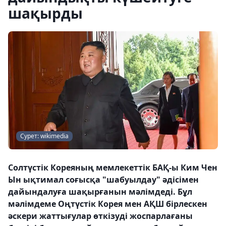
шақырды
Сурет: wikimedia
Солтүстік Кореяның мемлекеттік БАҚ-ы Ким Чен
Ын ықтимал соғысқа "шабуылдау" әдісімен
дайындалуға шақырғанын мәлімдеді. Бұл
мәлімдеме Оңтүстік Корея мен АҚШ бірлескен
әскери жаттығулар өткізуді жоспарлағаны