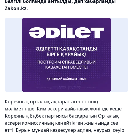
белгілі болғанда айтылды, деп хабарлайды
Zakon.kz.
Кореяның орталық ақпарат агенттігінің
мәліметінше, Ким әскери дайындық жөнінде кеше
Кореяның Еңбек партиясы басқаратын Орталық
әскери комиссияның кеңейтілген жиынында сөз
етті. Бұрын мұндай кездесулер ақпан, наурыз, сәуір