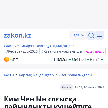
Қаз
Саясат
Әлем
Қаржы
Оқиға
Құқық
Мақалалар
#Референдум-2026
#Қазақстан мақтанышы
+31°
$
469.93
€
541.64
₽
5.71
Басты
Барлық жаңалықтар
Әлем жаңалықтары
Әлем
17:19, 10 тамыз 2023
Ким Чен Ын соғысқа
дайындықты күшейтуге