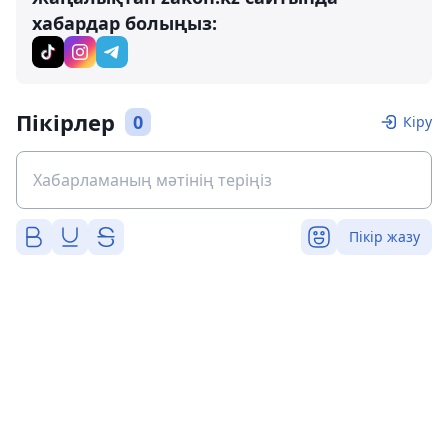
хабардар болыңыз:
Пікірлер
0
Кіру
Пікір жазу