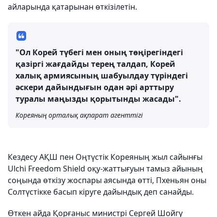
айларында қатарынан өткізілетін.
"Ол Корей түбегі мен оның төңірегіндегі
қазіргі жағдайды терең талдап, Корей
халық армиясының шабуылдау түріндегі
әскери дайындығын одан әрі арттыру
туралы маңызды қорытынды жасады".
Кореяның орталық ақпарат агенттігі
Кездесу АҚШ пен Оңтүстік Кореяның жыл сайынғы
Ulchi Freedom Shield оқу-жаттығуын тамыз айының
соңында өткізу жоспары аясында өтті, Пхеньян оны
Солтүстікке басып кіруге дайындық деп санайды.
Өткен айда Қорғаныс министрі Сергей Шойгу