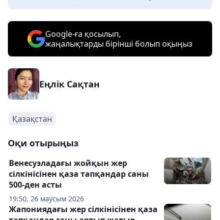
Google-ға қосылып,
жаңалықтарды бірінші болып оқыңыз
Еңлік Сақтан
Қазақстан
Оқи отырыңыз
Венесуэладағы жойқын жер
сілкінісінен қаза тапқандар саны
500-ден асты
19:50, 26 маусым 2026
Жапониядағы жер сілкінісінен қаза