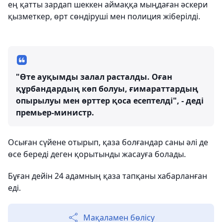
ең қатты зардап шеккен аймаққа мыңдаған әскери
қызметкер, өрт сөндіруші мен полиция жіберілді.
"Өте ауқымды залал расталды. Оған
құрбандардың көп болуы, ғимараттардың
опырылуы мен өрттер қоса есептелді", - деді
премьер-министр.
Осыған сүйене отырып, қаза болғандар саны әлі де
өсе береді деген қорытынды жасауға болады.
Бұған дейін 24 адамның қаза тапқаны хабарланған
еді.
Мақаламен бөлісу