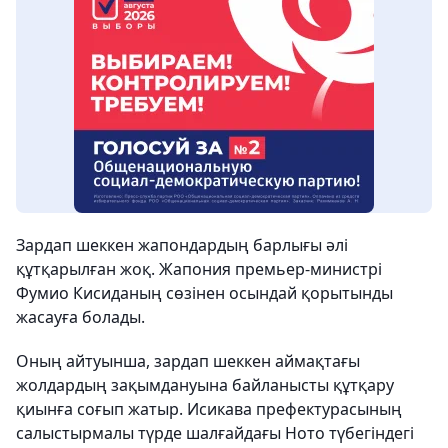
Зардап шеккен жапондардың барлығы әлі
құтқарылған жоқ. Жапония премьер-министрі
Фумио Кисиданың сөзінен осындай қорытынды
жасауға болады.
Оның айтуынша, зардап шеккен аймақтағы
жолдардың зақымдануына байланысты құтқару
қиынға соғып жатыр. Исикава префектурасының
салыстырмалы түрде шалғайдағы Ното түбегіндегі