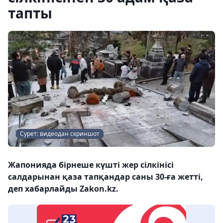
тапты
Сурет: видеодан скриншот
Жапонияда бірнеше күшті жер сілкінісі
салдарынан қаза тапқандар саны 30-ға жетті,
деп хабарлайды Zakon.kz.