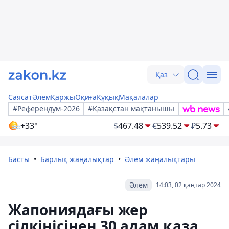
Қаз
Саясат
Әлем
Қаржы
Оқиға
Құқық
Мақалалар
#Референдум-2026
#Қазақстан мақтанышы
+33°
$
467.48
€
539.52
₽
5.73
Басты
Барлық жаңалықтар
Әлем жаңалықтары
Әлем
14:03, 02 қаңтар 2024
Жапониядағы жер
сілкінісінен 30 адам қаза