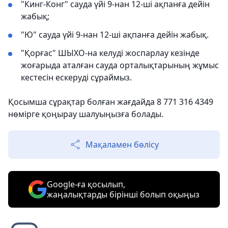
"Кинг-Конг" сауда үйі 9-нан 12-ші ақпанға дейін
жабық;
"Ю" сауда үйі 9-нан 12-ші ақпанға дейін жабық.
"Қорғас" ШЫХО-на келуді жоспарлау кезінде
жоғарыда аталған сауда орталықтарының жұмыс
кестесін ескеруді сұраймыз.
Қосымша сұрақтар болған жағдайда 8 771 316 4349
нөмірге қоңырау шалуыңызға болады.
Мақаламен бөлісу
Google-ға қосылып,
жаңалықтарды бірінші болып оқыңыз