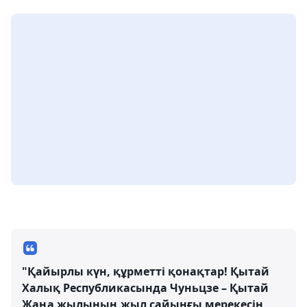
"Қайырлы күн, құрметті қонақтар! Қытай
Халық Республикасында Чуньцзе – Қытай
Жаңа жылының жыл сайынғы мерекесін