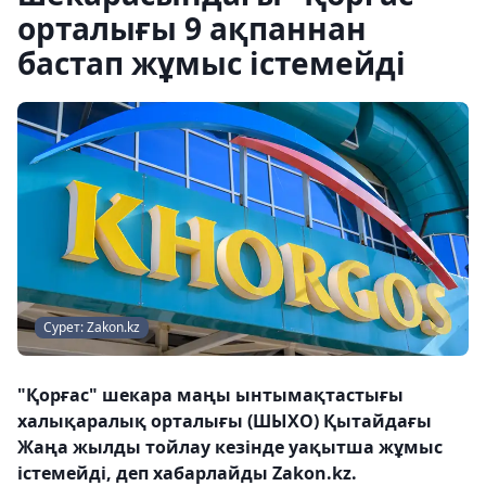
орталығы 9 ақпаннан
бастап жұмыс істемейді
Сурет: Zakon.kz
"Қорғас" шекара маңы ынтымақтастығы
халықаралық орталығы (ШЫХО) Қытайдағы
Жаңа жылды тойлау кезінде уақытша жұмыс
істемейді, деп хабарлайды Zakon.kz.