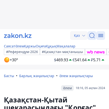
Қаз
Саясат
Әлем
Қаржы
Оқиға
Құқық
Мақалалар
#Референдум-2026
#Қазақстан мақтанышы
+30°
$
469.93
€
541.64
₽
5.71
Басты
Барлық жаңалықтар
Әлем жаңалықтары
Әлем
18:16, 05 ақпан 2024
Қазақстан-Қытай
шекарасындағы "Қорғас"