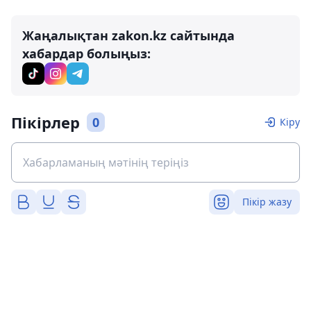
Жаңалықтан zakon.kz сайтында
хабардар болыңыз:
Пікірлер
0
Кіру
Пікір жазу