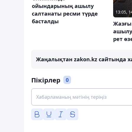
ойындарының ашылу
13:05, 
салтанаты ресми түрде
басталды
Жазғы
ашылу
рет өз
Жаңалықтан zakon.kz сайтында х
Пікірлер
0