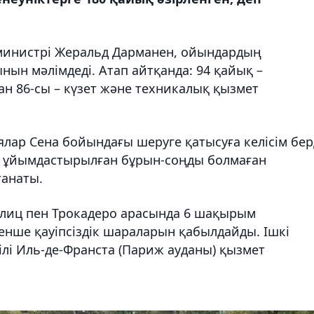
р министрі Жеральд Дарманен, ойындардың
ын мәлімдеді. Атап айтқанда: 94 қайық –
н 86-сы – күзет және техникалық қызмет
лар Сена бойындағы шеруге қатысуға келісім берд
ет ұйымдастырылған бұрын-соңды болмаған
анаты.
лиц пен Трокадеро арасында 6 шақырым
енше қауіпсіздік шараларын қабылдайды. Ішкі
кілі Иль-де-Франста (Париж ауданы) қызмет