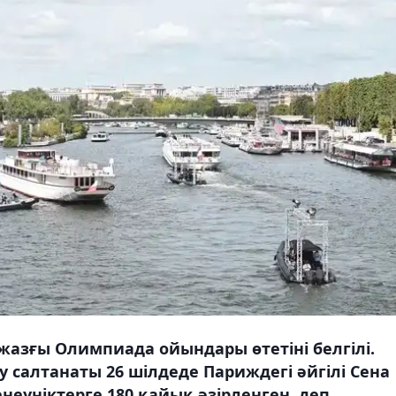
азғы Олимпиада ойындары өтетіні белгілі.
салтанаты 26 шілдеде Париждегі әйгілі Сена
неуніктерге 180 қайық әзірленген, деп