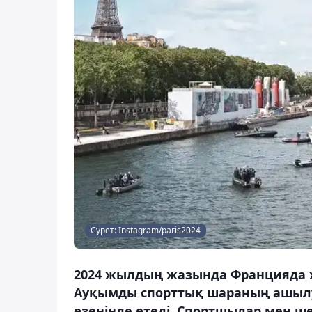
Сурет: Instagram/paris2024
2024 жылдың жазында Францияда ж
Ауқымды спорттық шараның ашылу 
өзенінде өтеді. Спортшылар мен ше