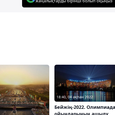
жаңалықтарды бірінші болып оқыңыз
18:40, 04 ақпан 2022
Бейжің-2022. Олимпиад
ойындарының ашылу