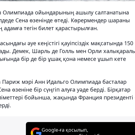
ғы Олимпиада ойындарының ашылу салтанатына
ілдеде Сена өзенінде өтеді. Көрермендер шараны
 адамға тегін билет қарастырылған.
ындағы әуе кеңістігі қауіпсіздік мақсатында 150
ы. Демек, Шарль де Голль мен Орли халықарал
ығында бір де бір ұшақ қона немесе ұшып кете
 Париж мэрі Анн Идальго Олимпиада басталар
на өзеніне бір сүңгіп алуға уәде берді. Бірқатар
іметтері бойынша, жақында Франция президенті 
рді.
Google-ға қосылып,