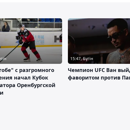
үгін
15:47, Бүгін
тобе" с разгромного
Чемпион UFC Ван вый
ения начал Кубок
фаворитом против П
атора Оренбургской
ти