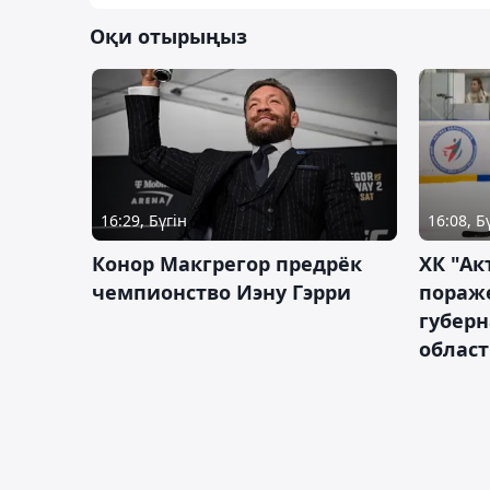
Оқи отырыңыз
16:29, Бүгін
16:08, Б
Конор Макгрегор предрёк
ХК "Ак
чемпионство Иэну Гэрри
пораж
губерн
облас