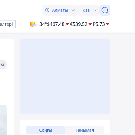
Алматы
Қаз
+34°
$
467.48
€
539.52
₽
5.73
алтері
ем
Соңғы
Танымал