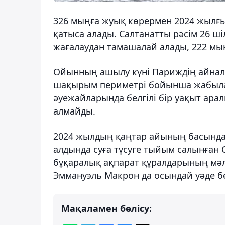
326 мыңға жуық көрермен 2024 жыл
қатыса алады. Салтанатты рәсім 26 ш
жағалаудан тамашалай алады, 222 мың
Ойынның ашылу күні Париждің айналас
шақырым периметрі бойынша жабылад
әуежайларында белгілі бір уақыт арал
алмайды.
2024 жылдың қаңтар айының басында
алдында суға түсуге тыйым салынған Се
бұқаралық ақпарат құралдарының мәл
Эммануэль Макрон да осындай уәде бе
Мақаламен бөлісу: