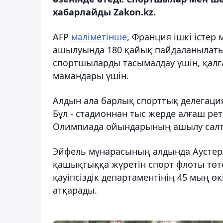
хабарлайды Zakon.kz.
AFP
мәліметінше
, Франция ішкі істе
ашылуында 180 қайық пайдаланылатын
спортшыларды тасымалдау үшін, қалға
мамандары үшін.
Алдын ала барлық спорттық делегация
Бұл - стадионнан тыс жерде алғаш р
Олимпиада ойындарының ашылу салт
Эйфель мұнарасының алдында Аустер
қашықтыққа жүретін спорт флоты төт
қауіпсіздік департаментінің 45 мың ө
атқарады.