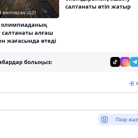
салтанаты өтіп жатыр
14 желтоқсан 2021
 олимпиаданың
 салтанаты алғаш
ен жағасында өтеді
абардар болыңыз:
Пікір жаз