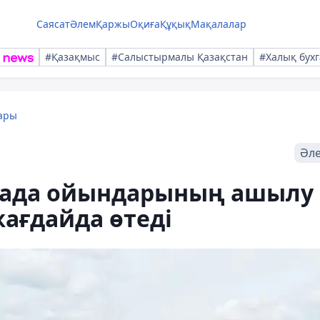
Саясат
Әлем
Қаржы
Оқиға
Құқық
Мақалалар
#Қазақмыс
#Салыстырмалы Қазақстан
#Халық бухг
ары
Әл
ада ойындарының ашылу
ағдайда өтеді