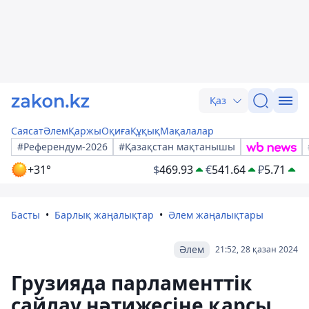
Қаз
Саясат
Әлем
Қаржы
Оқиға
Құқық
Мақалалар
#Референдум-2026
#Қазақстан мақтанышы
+31°
$
469.93
€
541.64
₽
5.71
Басты
Барлық жаңалықтар
Әлем жаңалықтары
Әлем
21:52, 28 қазан 2024
Грузияда парламенттік
сайлау нәтижесіне қарсы