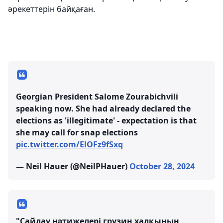
әрекеттерін байқаған.
Georgian President Salome Zourabichvili
speaking now. She had already declared the
elections as 'illegitimate' - expectation is that
she may call for snap elections
pic.twitter.com/ElOFz9fSxq
— Neil Hauer (@NeilPHauer)
October 28, 2024
"Сайлау нәтижелері грузин халқының