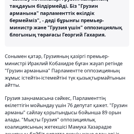
таңдауын білдірмейді. Біз "Грузин
арманына" парламенттік өкілдік
бермейміз", - деді бұрынғы премьер-
министр және "Грузия үшін" оппозициялық
блогының төрағасы Георгий Гахария.
Сонымен қатар, Грузияның қазіргі премьер-
министрі Ираклий Кобахидзе бұған жауап ретінде
"Грузин арманына" Парламентте оппозицияның
жұмыс істейтін-істемейтіні түк қызықтырмайтынын
айтты.
Грузия заңнамасына сәйкес, Парламенттің
өкілеттігін мойындау үшін 76 депутат қажет. "Грузин
арманы" сайлау қорытындысы бойынша 89 орын
алады. "Мықты Грузия" оппозициялық
коалициясының жетекшісі Мамука Хазарадзе