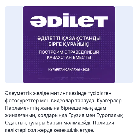
Әлеуметтік желіде митинг кезінде түсірілген
фотосуреттер мен видеолар тарауда. Куәгерлер
Парламенттің жанына бірнеше мың адам
жиналғанын, қолдарында Грузия мен Еуропалық
Одақтың тулары барын мәлімдейді. Полиция
көліктері сол жерде кезекшілік етуде.