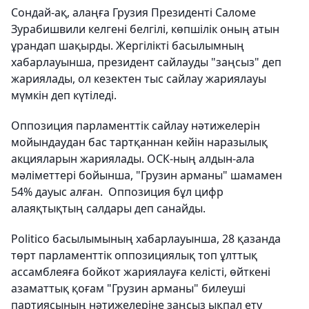
Сондай-ақ, алаңға Грузия Президенті Саломе
Зурабишвили келгені белгілі, көпшілік оның атын
ұрандап шақырды. Жергілікті басылымның
хабарлауынша, президент сайлауды "заңсыз" деп
жариялады, ол кезектен тыс сайлау жариялауы
мүмкін деп күтіледі.
Оппозиция парламенттік сайлау нәтижелерін
мойындаудан бас тартқаннан кейін наразылық
акцияларын жариялады. ОСК-ның алдын-ала
мәліметтері бойынша, "Грузин арманы" шамамен
54% дауыс алған. Оппозиция бұл цифр
алаяқтықтың салдары деп санайды.
Politico басылымының хабарлауынша, 28 қазанда
төрт парламенттік оппозициялық топ ұлттық
ассамблеяға бойкот жариялауға келісті, өйткені
азаматтық қоғам "Грузин арманы" билеуші
партиясының нәтижелеріне заңсыз ықпал ету