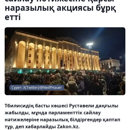
наразылық акциясы бұрқ
етті
Сурет: X(Twitter)/@NeilPHauer
Тбилисидің басты көшесі Руставели даңғылы
жабылды, мұнда парламенттік сайлау
нәтижелеріне наразылық білдіргендер қаптап
тұр, деп хабарлайды Zakon.kz.