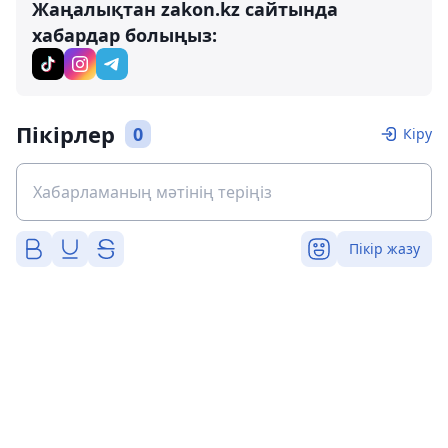
Жаңалықтан zakon.kz сайтында
хабардар болыңыз:
Пікірлер
0
Кіру
Пікір жазу