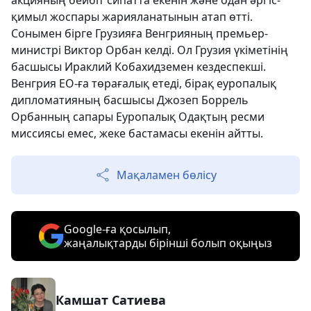
акцияның бейбіт сипатта екенін және одан әрі іс-
қимыл жоспары жарияланатынын атап өтті.
Сонымен бірге Грузияға Венгрияның премьер-
министрі Виктор Орбан келді. Ол Грузия үкіметінің
басшысы Ираклий Кобахидземен кездеспекші.
Венгрия ЕО-ға төрағалық етеді, бірақ еуропалық
дипломатияның басшысы Джозеп Боррель
Орбанның сапары Еуропалық Одақтың ресми
миссиясы емес, жеке бастамасы екенін айтты.
Мақаламен бөлісу
Google-ға қосылып,
жаңалықтарды бірінші болып оқыңыз
Камшат Сатиева