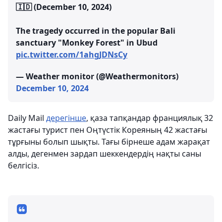
🇮🇩 (December 10, 2024)
The tragedy occurred in the popular Bali
sanctuary "Monkey Forest" in Ubud
pic.twitter.com/1ahgJDNsCy
— Weather monitor (@Weathermonitors)
December 10, 2024
Daily Mail
дерегінше
, қаза тапқандар франциялық 32
жастағы турист пен Оңтүстік Кореяның 42 жастағы
тұрғыны болып шықты. Тағы бірнеше адам жарақат
алды, дегенмен зардап шеккендердің нақты саны
белгісіз.