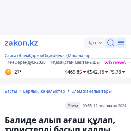
Қаз
Саясат
Әлем
Қаржы
Оқиға
Құқық
Мақалалар
#Референдум-2026
#Қазақстан мақтанышы
+27°
$
469.85
€
542.16
₽
5.78
Басты
Барлық жаңалықтар
Әлем жаңалықтары
Әлем
09:55, 12 желтоқсан 2024
Балиде алып ағаш құлап,
туристерді басып қалды