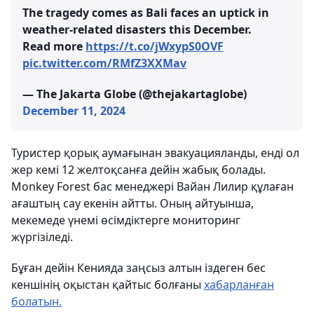
The tragedy comes as Bali faces an uptick in
weather-related disasters this December.
Read more
https://t.co/jWxypS0OVF
pic.twitter.com/RMfZ3XXMav
— The Jakarta Globe (@thejakartaglobe)
December 11, 2024
Туристер қорық аумағынан эвакуацияланды, енді ол
жер кемі 12 желтоқсанға дейін жабық болады.
Monkey Forest бас менеджері Вайан Лилир құлаған
ағаштың сау екенін айтты. Оның айтуынша,
мекемеде үнемі өсімдіктерге мониторинг
жүргізіледі.
Бұған дейін Кенияда заңсыз алтын іздеген бес
кеншінің оқыстан қайтыс болғаны
хабарланған
болатын.