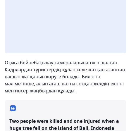
Оқиға бейнебақылау камераларына түсіп қалған.
Кадрлардан туристердің құлап келе жатқан ағаштан
қашып жатқанын көруге болады. Биліктің
мәліметінше, алып ағаш қатты соққан желдің екпіні
мен нөсер жаңбырдан құлады.
Two people were killed and one injured when a
huge tree fell on the island of Bali, Indonesia