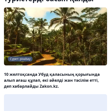
Сурет: pixabay
10 желтоқсанда Убуд қаласының қорығында
алып ағаш құлап, екі әйелді жан тәсілім етті,
деп хабарлайды Zakon.kz.