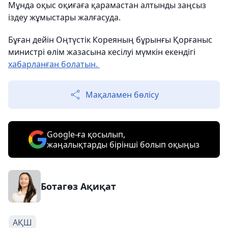
Мұнда оқыс оқиғаға қарамастан алтынды заңсыз
іздеу жұмыстары жалғасуда.
Бұған дейін Оңтүстік Кореяның бұрынғы Қорғаныс
министрі өлім жазасына кесілуі мүмкін екендігі
хабарланған болатын.
Мақаламен бөлісу
Google-ға қосылып,
жаңалықтарды бірінші болып оқыңыз
Ботагөз Ақиқат
АҚШ