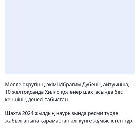
Мояле округінің әкімі Ибрагим Дубенің айтуынша,
10 желтоқсанда Хилло қолөнер шахтасында бес
кеншінің денесі табылған.
Шахта 2024 жылдың наурызында ресми түрде
жабылғанына қарамастан әлі күнге жұмыс істеп тұр.