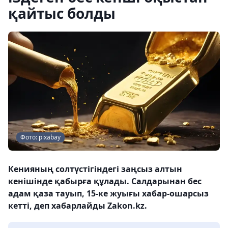
қайтыс болды
Фото: pixabay
Кенияның солтүстігіндегі заңсыз алтын
кенішінде қабырға құлады. Салдарынан бес
адам қаза тауып, 15-ке жуығы хабар-ошарсыз
кетті, деп хабарлайды Zakon.kz.