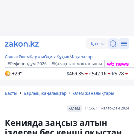
Қаз
Саясат
Әлем
Қаржы
Оқиға
Құқық
Мақалалар
#Референдум-2026
#Қазақстан мақтанышы
+29°
$
469.85
€
542.16
₽
5.78
Басты
Барлық жаңалықтар
Әлем жаңалықтары
Әлем
11:55, 11 желтоқсан 2024
Кенияда заңсыз алтын
іздеген бес кенші оқыстан