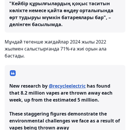
"Кейбір құрылғылардың қоқыс таситын
көлікте немесе қайта өңдеу орталығында
өрт тудыруы мүмкін батареялары бар", –
делінген басылымда.
Мұндай төтенше жағдайлар 2024 жылы 2022
жылмен салыстырғанда 71%-ға жиі орын ала
бастады.
New research by
@recycleelectric
has found
that 8.2 million vapes are thrown away each
week, up from the estimated 5 million.
These staggering figures demonstrate the
environmental challenges we face as a result of
vapes being thrown away