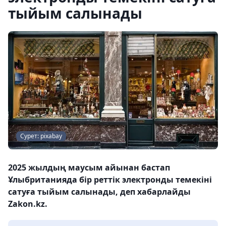
тыйым салынады
Сурет: pixabay
2025 жылдың маусым айынан бастап
Ұлыбританияда бір реттік электронды темекіні
сатуға тыйым салынады, деп хабарлайды
Zakon.kz.