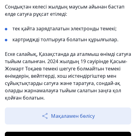
Сондықтан келесі жылдың маусым айынан бастап
елде сатуға рұқсат етіледі:
тек қайта зарядталатын электронды темекі;
картриджді толтыруға болатын құрылғылар.
Еске салайық, Қазақстанда да аталмыш өнімді сатуға
тыйым салынған. 2024 жылдың 19 сәуірінде Қасым-
Жомарт Тоқаев темекі шегуге болмайтын темекі
өнімдерін, вейптерді, хош иістендіргіштер мен
сұйықтықтарды сатуға және таратуға, сондай-ақ
оларды жарнамалауға тыйым салатын заңға қол
қойған болатын.
Мақаламен бөлісу