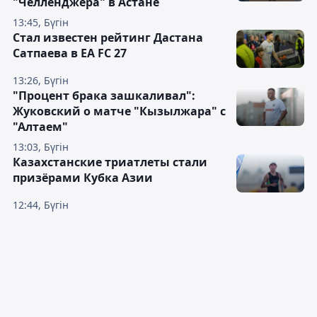
"Челленджера" в Астане
13:45, Бүгін
Стал известен рейтинг Дастана
Сатпаева в EA FC 27
13:26, Бүгін
"Процент брака зашкаливал":
Жуковский о матче "Кызылжара" с
"Алтаем"
13:03, Бүгін
Казахстанские триатлеты стали
призёрами Кубка Азии
12:44, Бүгін