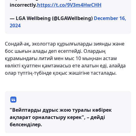
incorrectly.
https://t.co/9V3m4HwCHH
— LGA Wellbeing (@LGAWellbeing)
December 16,
2024
Сондай-ақ, экологтар құрылғыларды зиянды және
бос шығын алады деп есептейді. Олардың
құрамындағы литий мен мыс 10 мыңнан астам
көлікті қуатпен қамтамасыз ете алатын еді, алайда
олар түптің-түбінде қоқыс жәшігіне тасталады.
"Вейптарды дұрыс жою туралы көбірек
ақпарат орналастыру керек", – дейді
белсенділер.