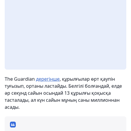
The Guardian
дерегінше
, құрылғылар өрт қаупін
туғызып, ортаны ластайды. Белгілі болғандай, елде
әр секунд сайын осындай 13 құрылғы қоқысқа
тасталады, ал күн сайын мұның саны миллионнан
асады.