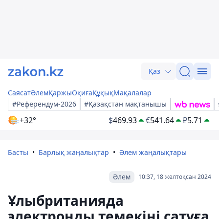
Қаз
Саясат
Әлем
Қаржы
Оқиға
Құқық
Мақалалар
#Референдум-2026
#Қазақстан мақтанышы
+32°
$
469.93
€
541.64
₽
5.71
Басты
Барлық жаңалықтар
Әлем жаңалықтары
Әлем
10:37, 18 желтоқсан 2024
Ұлыбританияда
электронды темекіні сатуға