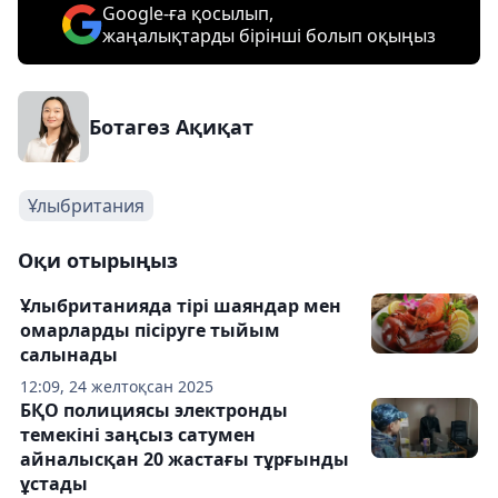
Google-ға қосылып,
жаңалықтарды бірінші болып оқыңыз
Ботагөз Ақиқат
Ұлыбритания
Оқи отырыңыз
Ұлыбританияда тірі шаяндар мен
омарларды пісіруге тыйым
салынады
12:09, 24 желтоқсан 2025
БҚО полициясы электронды
темекіні заңсыз сатумен
айналысқан 20 жастағы тұрғынды
ұстады