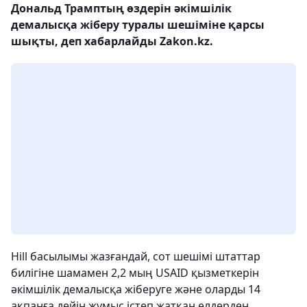
Дональд Трамптың өздерін әкімшілік
демалысқа жіберу туралы шешіміне қарсы
шықты, деп хабарлайды Zakon.kz.
Hill басылымы жазғандай, сот шешімі штаттар
билігіне шамамен 2,2 мың USAID қызметкерін
әкімшілік демалысқа жіберуге және оларды 14
ақпанға дейін жұмыс істеп жатқан елдерден