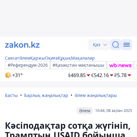
Қаз
Саясат
Әлем
Қаржы
Оқиға
Құқық
Мақалалар
#Референдум-2026
#Қазақстан мақтанышы
+31°
$
469.85
€
542.16
₽
5.78
Басты
Барлық жаңалықтар
Әлем жаңалықтары
Әлем
10:44, 08 ақпан 2025
Кәсіподақтар сотқа жүгініп,
Трамптың USAID бойынша