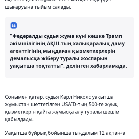
шығаруына тыйым салады.
"Федералды судья жұма күні кешке Трамп
әкімшілігінің АҚШ-тың халықаралық даму
агенттігінің мыңдаған қызметкерлерін
демалысқа жіберу туралы жоспарын
уақытша тоқтатты", делінген хабарламада.
Сонымен қатар, судья Карл Николс уақытша
жұмыстан шеттетілген USAID-тың 500-ге жуық
қызметкерін қайта жұмысқа алу туралы шешім
қабылдады.
Уақытша бұйрық бойынша тыңдалым 12 ақпанға