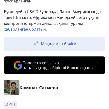
жоспарланған.
Бұған дейін USAID Еуропада, Латын Америкасында,
Таяу Шығыста, Африка мен Азияда ұйымға нұқсан
келтіретін істермен айналысқаны туралы
хабарланған болатын
.
Мақаламен бөлісу
Google-ға қосылып,
жаңалықтарды бірінші болып оқыңыз
Камшат Сатиева
АҚШ