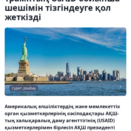
шешімін тізгіндеуге қол
жеткізді
Сурет: pixabay
Америкалық елшіліктердің және мемлекеттік
орган қызметкерлерінің кәсіподақтары АҚШ-
тың халықаралық даму агенттігінің (USAID)
қызметкерлерімен бірлесіп АҚШ президенті