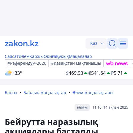
Қаз
Саясат
Әлем
Қаржы
Оқиға
Құқық
Мақалалар
#Референдум-2026
#Қазақстан мақтанышы
+33°
$
469.93
€
541.64
₽
5.71
Басты
Барлық жаңалықтар
Әлем жаңалықтары
Әлем
11:16, 14 ақпан 2025
Бейрутта наразылық
акциялары басталды