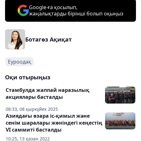
Google-ға қосылып,
жаңалықтарды бірінші болып оқыңыз
Ботагөз Ақиқат
Еуроодақ
Оқи отырыңыз
Стамбулда жаппай наразылық
акциялары басталды
08:33, 08 қыркүйек 2025
Азиядағы өзара іс-қимыл және
сенім шаралары жөніндегі кеңестің
VI саммиті басталды
10:25, 13 қазан 2022