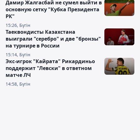
Дамир Жалгасбай не сумел выйти в
основную сетку "Кубка Президента
РК"
15:26, Бүгін
Таеквондисты Казахстана
выиграли "серебро" и две "бронзы"
на турнире в России
15:14, Бүгін
Экс-игрок "Кайрата" Рикардиньо
поддержит "Левски" в ответном
матче ЛЧ
14:58, Бүгін