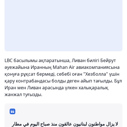
LBC басылымы ақпаратынша, Ливан билігі Бейрут
әуежайына Иранның Mahan Air авиакомпаниясына
қонуға рұқсат бермеді, себебі оған "Хезболла" үшін
қару контрабандасы болды деген айып тағылды. Бұл
Иран мен Ливан арасында үлкен халықаралық
жанжал туғызды.
لا يزال مواطنون لبنانيون عالقون منذ صباح اليوم في مطار