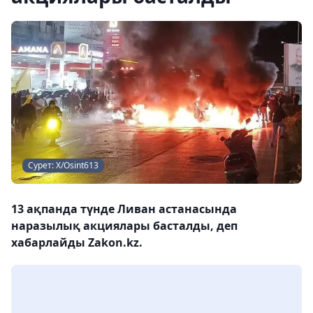
Сурет: Х/Osint613
13 ақпанда түнде Ливан астанасында
наразылық акциялары басталды, деп
хабарлайды Zakon.kz.