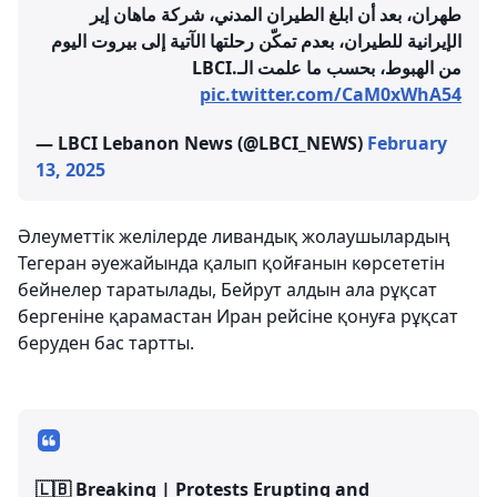
طهران، بعد أن ابلغ الطيران المدني، شركة ماهان إير
الإيرانية للطيران، بعدم تمكّن رحلتها الآتية إلى بيروت اليوم
من الهبوط، بحسب ما علمت الـLBCI.
pic.twitter.com/CaM0xWhA54
— LBCI Lebanon News (@LBCI_NEWS)
February
13, 2025
Әлеуметтік желілерде ливандық жолаушылардың
Тегеран әуежайында қалып қойғанын көрсететін
бейнелер таратылады, Бейрут алдын ала рұқсат
бергеніне қарамастан Иран рейсіне қонуға рұқсат
беруден бас тартты.
🇱🇧 Breaking | Protests Erupting and